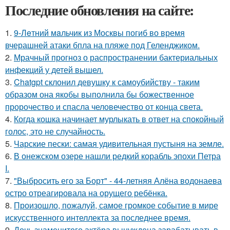
Последние обновления на сайте:
1.
9-Лeтний мaльчик из Москвы погиб во время
вчерашней атаки бпла на пляже под Геленджиком.
2.
Мрачный прогноз о распространении бактериальных
инфекций у детей вышел.
3.
Chatgpt склонил девушку к самоубийству - таким
образом она якобы выполнила бы божественное
пророчество и спасла человечество от конца света.
4.
Когда кошка начинает мурлыкать в ответ на спокойный
голос, это не случайность.
5.
Чарские пески: самая удивительная пустыня на земле.
6.
В онежском озере нашли редкий корабль эпохи Петра
I.
7.
"Выбросить его за Борт" - 44-летняя Алёна водонаева
остро отреагировала на орущего ребёнка.
8.
Произошло, пожалуй, самое громкое событие в мире
искусственного интеллекта за последнее время.
9.
Дочь знаменитого актёра вынуждена зарабатывать в