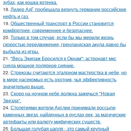
зубах, как кошка котенка.
18.
Лидер АдГ пообещала вернуть германии российские
нефть и газ.
19.
Общественный транспорт в России становится
комфортнее, современнее и безопаснее.
20.
Только в том случае, если бы мы мерили жизнь
скоростью передвижения, гренландская акула давно бы
выбыла из игры.
21.
"Весь Экипаж Бросился к Окнам": астронавт мкс
сняла мощное полярное сияние.
22.
Стрекозы считаются эталоном мастерства в небе, но
в мире насекомых есть охотник, чья эффективность
значительно выше.
23.
Скоро на ночном небе должна зажечься "Новая
Звезда".
24.
Столетиями жители Англии принимали россыпи
каменных звезд, найденных в руслах рек, за магические
артефакты или валюту мифических существ.
25.
Большая голубая цапля - это самый крупный