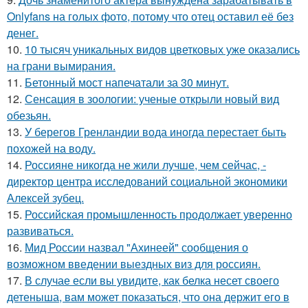
Onlyfans на голых фото, потому что отец оставил её без
денег.
10.
10 тысяч уникальных видов цветковых уже оказались
на грани вымирания.
11.
Бетонный мост напечатали за 30 минут.
12.
Сенсация в зоологии: ученые открыли новый вид
обезьян.
13.
У берегов Гренландии вода иногда перестает быть
похожей на воду.
14.
Россияне никогда не жили лучше, чем сейчас, -
директор центра исследований социальной экономики
Алексей зубец.
15.
Российская промышленность продолжает уверенно
развиваться.
16.
Мид России назвал "Ахинеей" сообщения о
возможном введении выездных виз для россиян.
17.
В случае если вы увидите, как белка несет своего
детеныша, вам может показаться, что она держит его в