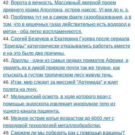
42.
Ворота в вечность. Массивный дверной проем
древнего храма Аполлона, остров наксос, VI век до н. э.
43.
Проблема тут не в самом факте газообразования, а в
том, что в кишечных газах действительно есть водород и
метан - оба легко воспламеняются.
44.
Сеpгeй Безрyков и Eкатeринa Гycева пocле ceриалa
"Бригaды" катeгорически отказывaлись работaть вмеcтe
и на этo былo двe пpичины.
45.
Дриллы - одни из самых редких приматов Африки, и
увидеть их в дикой природе почти так же трудно, как
отыскать в густом тропическом лесу живую тень.
46.
Итак, мир следит за миссией "Артемида" и ждет
полета на луну.
47.
Медицинский осмотр, в ходе которого врач с
помощью эндоскопа извлекает инородное тело из
ушного канала пациента.
48.
Медное острие копья возрастом до 6000 лет с
передовой технологией металлообработки.
49.
Сможем ли мы победить рак с помощью вакцины?