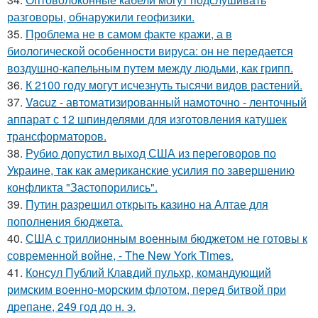
разговоры, обнаружили геофизики.
35.
Проблема не в самом факте кражи, а в
биологической особенности вируса: он не передается
воздушно-капельным путем между людьми, как грипп.
36.
К 2100 году могут исчезнуть тысячи видов растений.
37.
Vacuz - автоматизированный намоточно - ленточный
аппарат с 12 шпинделями для изготовления катушек
трансформаторов.
38.
Рубио допустил выход США из переговоров по
Украине, так как американские усилия по завершению
конфликта "Застопорились".
39.
Путин разрешил открыть казино на Алтае для
пополнения бюджета.
40.
США с триллионным военным бюджетом не готовы к
современной войне, - The New York Times.
41.
Консул Публий Клавдий пульхр, командующий
римским военно-морским флотом, перед битвой при
дрепане, 249 год до н. э.