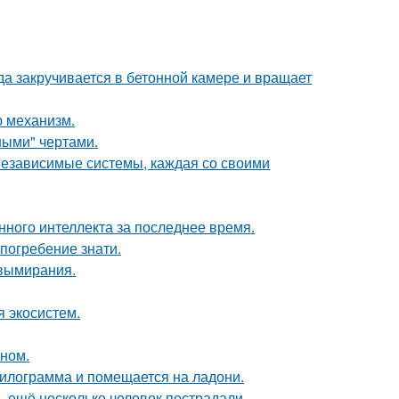
а закручивается в бетонной камере и вращает
ю механизм.
ными" чертами.
 независимые системы, каждая со своими
нного интеллекта за последнее время.
погребение знати.
 вымирания.
я экосистем.
ином.
килограмма и помещается на ладони.
, ещё несколько человек пострадали.