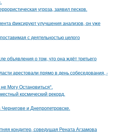
.
еррористическая угроза, заявил песков.
циента фиксируют улучшения анализов, он уже
опоставимая с деятельностью целого
е объявления о том, что она ждёт третьего
асти арестовали прямо в день собеседования, -
 не Могу Остановиться".
местный космический рекорд.
 Чернигове и Днепропетровске.
етняя кондитер, соведущая Рената Агзамова