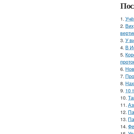
Пос
1.
Учё
2.
Вих
верти
3.
У в
4.
В И
5.
Кор
прото
6.
Нов
7.
Про
8.
Нах
9.
10 
10.
Та
11.
Аз
12.
Па
13.
Па
14.
Фе
15.
Ур