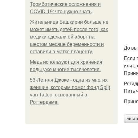
Тромботические осложнения и
COVID-19: что нужно знать
Жительница Башкирии больше не
может иметь детей после того, как
медики сделали ей аборт на
шестом месяце беременности и
До вы
оставили в матке плаценту.
Если 
Медь используют для хранения
или с 
воды уже многие тысячелетия.
Приня
53-Летняя Джоке - одна из многих
Регид
женщин, которым помог фонд Spijt
Пить 
van Tattoo, основанный в
Приня
Роттердаме.
читат