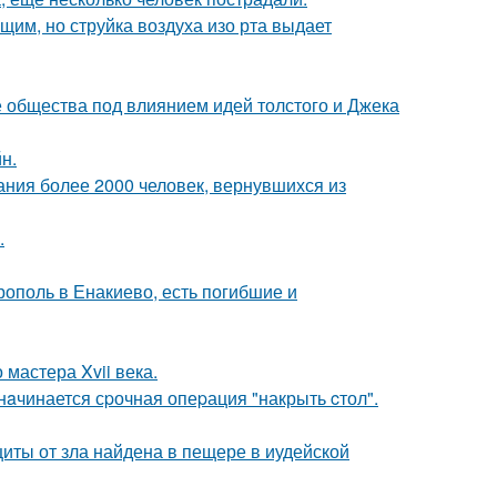
им, но струйка воздуха изо рта выдает
е общества под влиянием идей толстого и Джека
н.
ания более 2000 человек, вернувшихся из
.
ополь в Енакиево, есть погибшие и
мастера Xvii века.
нaчинается сpочная опеpация "накрыть cтол".
щиты от зла найдена в пещере в иудейской