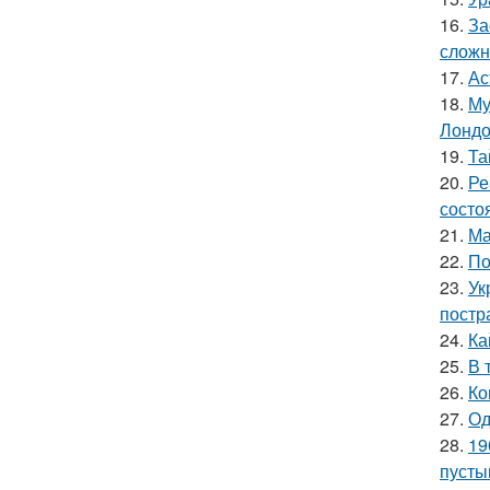
16.
За
сложн
17.
Ас
18.
Му
Лондо
19.
Та
20.
Ре
состо
21.
Ма
22.
По
23.
Ук
постр
24.
Ка
25.
В 
26.
Ко
27.
Од
28.
19
пусты