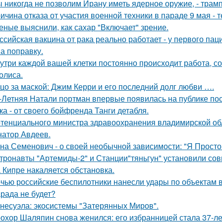
 никогда не позволим Ирану иметь ядерное оружие, - трамп
ичина отказа от участия военной техники в параде 9 мая - т
еные выяснили, как сахар "Включает" зрение.
ссийская вакцина от рака реально работает - у первого па
на поправку.
утри каждой вашей клетки постоянно происходит работа, с
олиса.
цо за маской: Джим Керри и его последний долг любви ….
-Летняя Натали портман впервые появилась на публике посл
ка - от своего бойфренда Танги детабля.
тенциального министра здравоохранения владимирской обл
натор Авдеев.
на Семенович - о своей необычной зависимости: "Я Просто
тронавты "Артемиды-2" и Станции"тяньгун" установили сов
 Кипре накаляется обстановка.
чью российские беспилотники нанесли удары по объектам в
рада не будет?
несуэла: экосистемы "Затерянных Миров".
охор Шаляпин снова женился: его избранницей стала 37-л