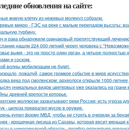
ледние обновления на сайте:
ные живую клетку из неживых молекул собрали.
ревые микро - ГЭС на реке с малым перепадом высоты: вод
кальную турбину.
ич и рака обнаружили одинаковый препятствующий лечени
спании нашли 224 000-летний череп человека с "Невозмож
овье вымя - это не просто один орган, а четыре полностью
ками и соском.
ой волны мобилизации не будет.
изошло, пожалуй, самое громкое событие в мире искусстве
одка века под смоленском: археологи открыли 1000-летнее 
тысяч уникальных видов цветковых уже оказались на грани
йны древней крепости копорье.
иатские моллюски захватывают реки России: есть угроза дл
ук - цилоза превратил мусор в оружие.
рень купил форму МВД, чтобы не стоять в очереди за бенз
нек - крошечная лисица из Сахары, которая весит меньше 
аган в нижегородской области - погибла пятилетняя девочка