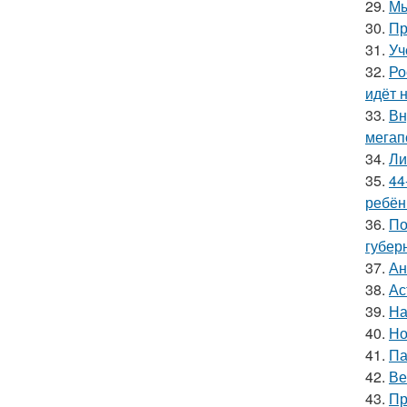
29.
Мы
30.
Пр
31.
Уч
32.
Ро
идёт 
33.
Вн
мегап
34.
Ли
35.
44
ребён
36.
По
губер
37.
Ан
38.
Ас
39.
На
40.
Но
41.
Па
42.
Ве
43.
Пр