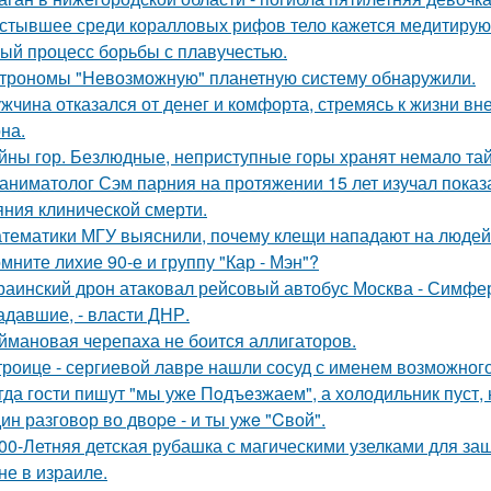
стывшее среди коралловых рифов тело кажется медитирующ
ый процесс борьбы с плавучестью.
трономы "Невозможную" планетную систему обнаружили.
жчина отказался от денег и комфорта, стремясь к жизни вн
на.
йны гор. Безлюдные, неприступные горы хранят немало тай
аниматолог Сэм парния на протяжении 15 лет изучал показ
яния клинической смерти.
тематики МГУ выяснили, почему клещи нападают на людей
мните лихие 90-е и группу "Кар - Мэн"?
раинский дрон атаковал рейсовый автобус Москва - Симфер
адавшие, - власти ДНР.
ймановая черепаха не боится аллигаторов.
троице - сергиевой лавре нашли сосуд с именем возможного 
гда гости пишут "мы уже Пoдъeзжаем", а холодильник пуст, 
ин разговoр во двоpе - и ты ужe "Cвой".
00-Летняя детская рубашка с магическими узелками для за
не в израиле.