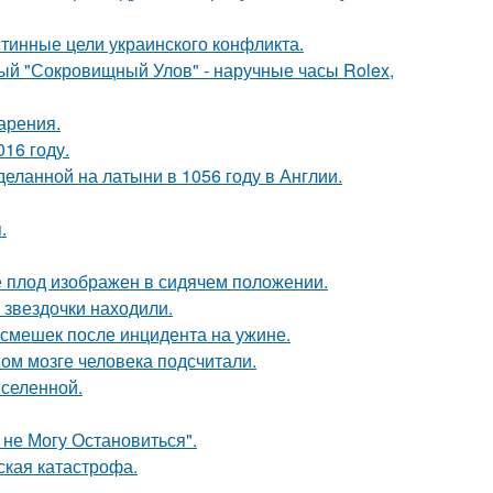
тинные цели украинского конфликта.
ый "Сокровищный Улов" - наручные часы Rolex,
арения.
16 году.
еланной на латыни в 1056 году в Англии.
.
е плод изображен в сидячем положении.
 звездочки находили.
смешек после инцидента на ужине.
ом мозге человека подсчитали.
селенной.
 не Могу Остановиться".
ская катастрофа.