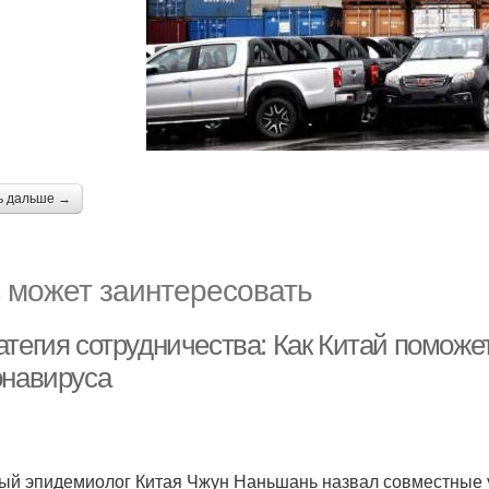
ь дальше →
 может заинтересовать
атегия сотрудничества: Как Китай поможе
онавируса
ый эпидемиолог Китая Чжун Наньшань назвал совместные у