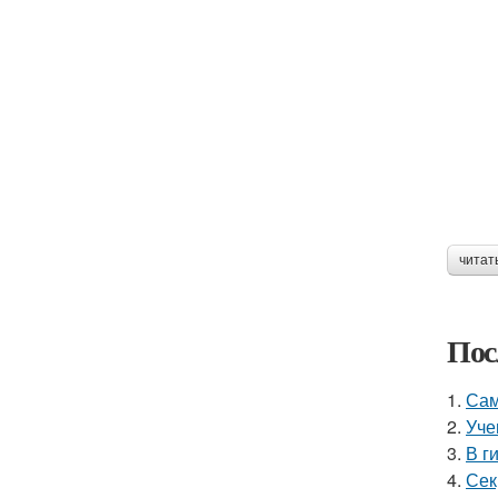
читат
Пос
1.
Сам
2.
Уче
3.
В г
4.
Сек