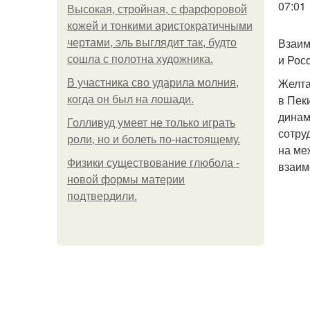
07:01
Высокая, стройная, с фарфоровой
кожей и тонкими аристократичными
Взаим
чертами, эль выглядит так, будто
и Рос
сошла с полотна художника.
Желта
В участника сво ударила молния,
в Пек
когда он был на лошади.
динам
Голливуд умеет не только играть
сотру
роли, но и болеть по-настоящему.
на ме
Физики существование глюбола -
взаим
новой формы материи
подтвердили.