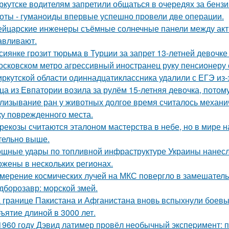
ркутске водителям запретили общаться в очередях за бензи
оты - гуманоиды впервые успешно провели две операции.
йцарские инженеры съёмные солнечные панели между ак
авливают.
сиянке грозит тюрьма в Турции за запрет 13-летней девочке
осковском метро агрессивный иностранец руку пенсионеру 
иркутской области одиннадцатиклассника удалили с ЕГЭ из-
ца из Евпатории возила за рулём 15-летняя девочка, потому
лизывание ран у животных долгое время считалось механ
ку поврежденного места.
рекозы считаются эталоном мастерства в небе, но в мире н
тельно выше.
щные удары по топливной инфраструктуре Украины нанесла
ожены в нескольких регионах.
мерение космических лучей на МКС повергло в замешатель
дборозавр: морской змей.
 границе Пакистана и Афганистана вновь вспыхнули боевы
ъятие длиной в 3000 лет.
1960 годy Дэвид латимер провёл необычный экспеpимент: 