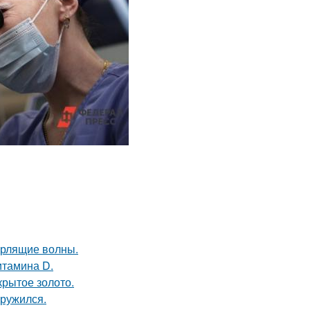
урлящие волны.
итамина D.
крытое золото.
аружился.