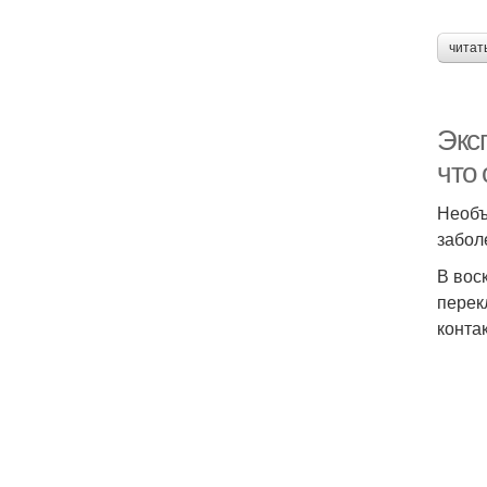
читат
Экс
что 
Необъ
забол
В вос
перек
конта