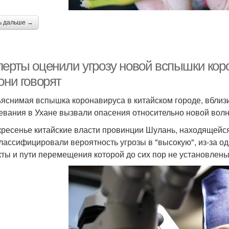
ь дальше →
перты оценили угрозу новой вспышки кор
они говорят
яснимая вспышка коронавируса в китайском городе, вблизи
евания в Ухане вызвали опасения относительно новой волн
кресенье китайские власти провинции Шулань, находящейся
лассифицировали вероятность угрозы в "высокую", из-за о
кты и пути перемещения которой до сих пор не установлены