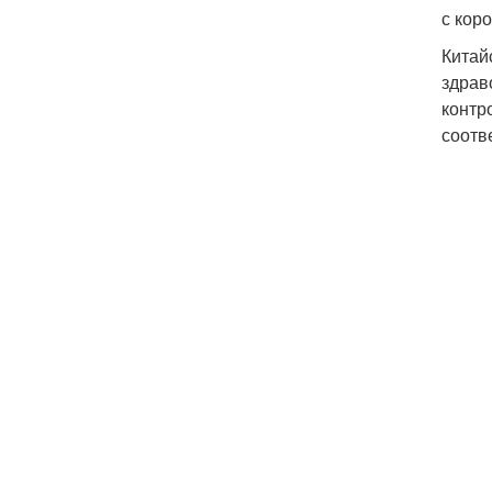
с кор
Китай
здрав
контр
соотв