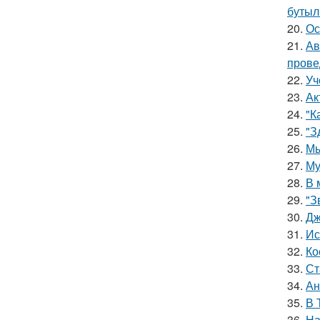
бутыл
20.
Ос
21.
Ав
прове
22.
Уч
23.
Ак
24.
"К
25.
"З
26.
Мы
27.
Му
28.
В 
29.
"З
30.
Дж
31.
Ис
32.
Ко
33.
Ст
34.
Ан
35.
В 
36.
На