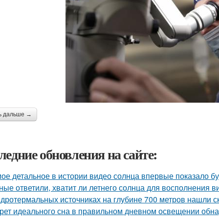
ь дальше →
ледние обновления на сайте:
ое детальное в истории видео солнца впервые показало б
ные ответили, хватит ли летнего солнца для восполнения в
идротермальных источниках на глубине 700 метров нашли с
рет идеального сна в правильном дневном освещении обн