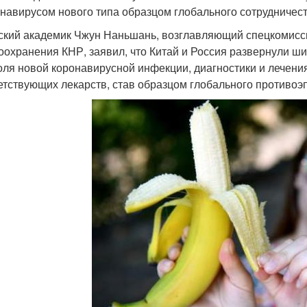
онавирусом нового типа образцом глобального сотрудничест
ский академик Чжун Наньшань, возглавляющий спецкомисси
оохранения КНР, заявил, что Китай и Россия развернули ш
оля новой коронавирусной инфекции, диагностики и лечения
етствующих лекарств, став образцом глобального противоэ