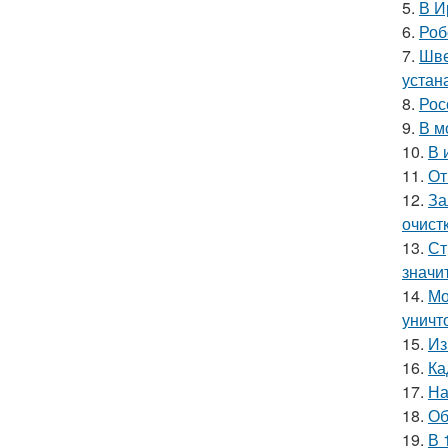
5.
В И
6.
Роб
7.
Шве
устан
8.
Рос
9.
В м
10.
В 
11.
От
12.
За
очист
13.
Ст
значи
14.
Мо
уничт
15.
Из
16.
Ка
17.
На
18.
Об
19.
В 