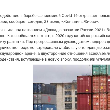
одействие в борьбе с эпидемией Covid-19 открывает новы
сией, сообщает сегодня, 28 июля, «Женьминь Жибао».
я книга под названием «Доклад о развитии России-2021» 
ине. Как сообщается в книге, в 2020 году китайско-россий
ику развития. Под прогрессивным руководством лидеров дв
дничество продемонстрировало стабильную тенденцию разв
ждународной арене, а двусторонние отношения всеобъемлю
одействия, вступающие в новую эпоху, продолжили углубля