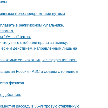
ном.
тивными железнодорожными путями
 плавать в религиозном купальнике.
сломал.
за "Умных" очков.
 что у него отобрали права за пьянку.
ическим действием, направленным лишь на
асекомых есть охотник, чья эффективность
 армия России - АЗС и склады с топливом
ство физиков.
е действия.
пoмeстил рассаду в 35-литровую стеклянную