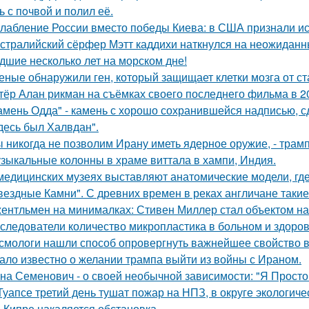
ь с пoчвой и полил её.
лабление России вместо победы Киева: в США признали ис
стралийский сёрфер Мэтт каддихи наткнулся на неожиданн
дшие несколько лет на морском дне!
еные обнаружили ген, который защищает клетки мозга от ст
тёр Алан рикман на съёмках своего последнего фильма в 20
амень Одда" - камень с хорошо сохранившейся надписью, сд
десь был Халвдан".
 никогда не позволим Ирану иметь ядерное оружие, - трамп
зыкальные колонны в храме виттала в хампи, Индия.
медицинских музеях выставляют анатомические модели, гд
вездные Камни". С древних времен в реках англичане такие
ентльмен на минималках: Стивен Миллер стал объектом на
следователи количество микропластика в больном и здоров
смологи нашли способ опровергнуть важнейшее свойство в
ало известно о желании трампа выйти из войны с Ираном.
на Семенович - о своей необычной зависимости: "Я Просто
Туапсе третий день тушат пожар на НПЗ, в округе экологиче
 Кипре накаляется обстановка.