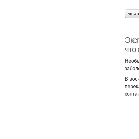
читат
Экс
что 
Необъ
забол
В вос
перек
конта