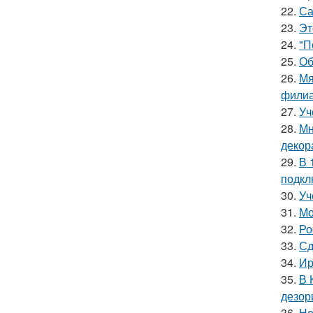
22.
Са
23.
Эт
24.
"П
25.
Об
26.
Мя
филиа
27.
Уч
28.
Мн
декор
29.
В 
подкл
30.
Уч
31.
Мо
32.
Ро
33.
Сд
34.
Ир
35.
В 
дезор
36.
Не