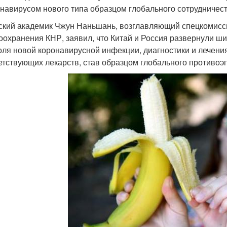
онавирусом нового типа образцом глобального сотрудничест
ский академик Чжун Наньшань, возглавляющий спецкомисси
оохранения КНР, заявил, что Китай и Россия развернули ш
оля новой коронавирусной инфекции, диагностики и лечения
етствующих лекарств, став образцом глобального противоэ