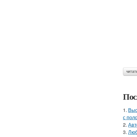
читат
Пос
1.
Выс
с пол
2.
Авт
3.
Люб