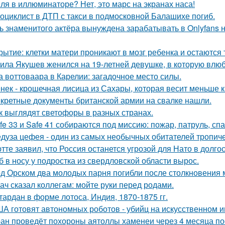
ля в иллюминаторе? Нет, это марс на экранах наса!
оциклист в ДТП с такси в подмосковной Балашихе погиб.
ь знаменитого актёра вынуждена зарабатывать в Onlyfans н
рытие: клетки матери проникают в мозг ребенка и остаются 
ила Якушев женился на 19-летней девушке, в которую влюб
а воттоваара в Карелии: загадочное место силы.
нек - крошечная лисица из Сахары, которая весит меньше 
кретные документы британской армии на свалке нашли.
к выглядят светофоры в разных странах.
fe 33 и Safe 41 собираются под миссию: пожар, патруль, сп
дуза цефея - один из самых необычных обитателей тропиче
тте заявил, что Россия останется угрозой для Нато в долго
б в носу у подростка из свердловской области вырос.
д Орском два молодых парня погибли после столкновения
ач сказал коллегам: мойте руки перед родами.
тардан в форме лотоса, Индия, 1870-1875 гг.
А готовят автономных роботов - убийц на искусственном и
ан проведёт похороны аятоллы хаменеи через 4 месяца пос