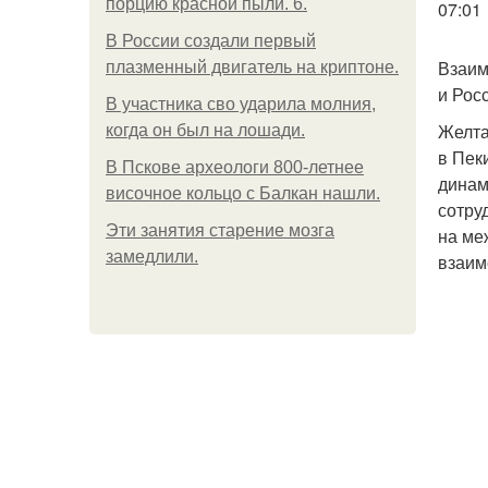
порцию красной пыли. 6.
07:01
В России создали первый
Взаим
плазменный двигатель на криптоне.
и Рос
В участника сво ударила молния,
Желта
когда он был на лошади.
в Пек
В Пскове археологи 800-летнее
динам
височное кольцо с Балкан нашли.
сотру
Эти занятия старение мозга
на ме
замедлили.
взаим