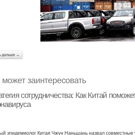
ь дальше →
 может заинтересовать
атегия сотрудничества: Как Китай поможе
онавируса
ый эпидемиолог Китая Чжун Наньшань назвал совместные у