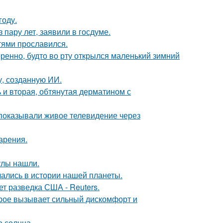
году.
пару лет, заявили в госдуме.
тями прославился.
ренно, будто во рту открылся маленький зимний
, созданную ИИ.
 и вторая, обтянутая дерматином с
 показывали живое телевидение через
арения.
улы нашли.
чались в истории нашей планеты.
ет разведка США - Reuters.
орое вызывает сильный дискомфорт и
о солнца.