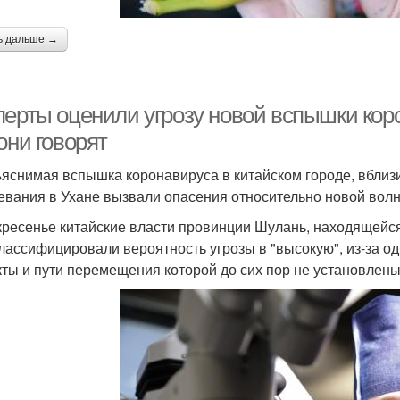
ь дальше →
перты оценили угрозу новой вспышки кор
они говорят
яснимая вспышка коронавируса в китайском городе, вблизи
евания в Ухане вызвали опасения относительно новой волн
кресенье китайские власти провинции Шулань, находящейся
лассифицировали вероятность угрозы в "высокую", из-за о
кты и пути перемещения которой до сих пор не установлены