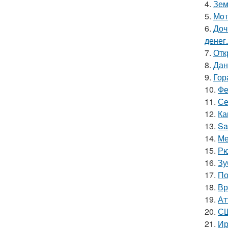
4.
Зем
5.
Moт
6.
Доч
денег.
7.
Отк
8.
Дан
9.
Гор
10.
Фе
11.
Се
12.
Ка
13.
Sa
14.
Ме
15.
Рю
16.
Зу
17.
По
18.
Вр
19.
Ат
20.
СШ
21.
Ир