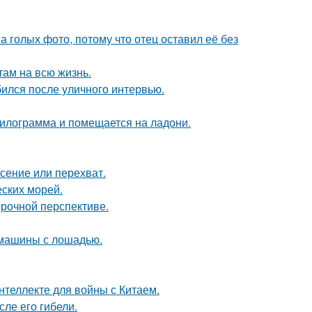
а голых фото, потому что отец оставил её без
там на всю жизнь.
ился после уличного интервью.
килограмма и помещается на ладони.
асение или перехват.
ских морей.
срочной перспективе.
 машины с лошадью.
нтеллекте для войны с Китаем.
ле его гибели.