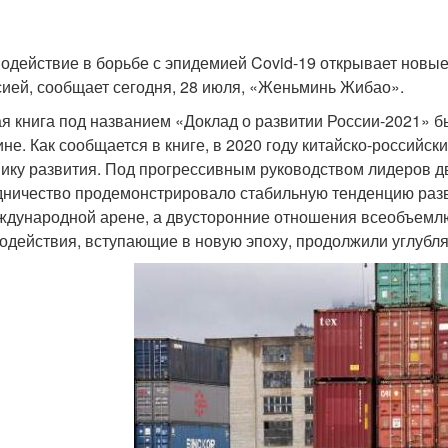
одействие в борьбе с эпидемией Covid-19 открывает новы
сией, сообщает сегодня, 28 июля, «Женьминь Жибао».
я книга под названием «Доклад о развитии России-2021» 
ине. Как сообщается в книге, в 2020 году китайско-россий
ику развития. Под прогрессивным руководством лидеров дв
дничество продемонстрировало стабильную тенденцию разв
ждународной арене, а двусторонние отношения всеобъемлю
одействия, вступающие в новую эпоху, продолжили углубля