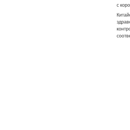
с кор
Китай
здрав
контр
соотв