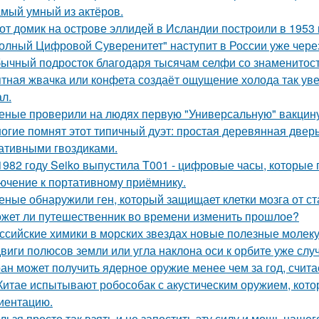
мый умный из актёров.
от домик на острове эллидей в Исландии построили в 1953 
олный Цифровой Суверенитет" наступит в России уже через 
ычный подросток благодаря тысячам селфи со знаменитос
тная жвачка или конфета создаёт ощущение холода так уве
л.
еные проверили на людях первую "Универсальную" вакцину
огие помнят этот типичный дуэт: простая деревянная дверь
ативными гвоздиками.
1982 году Seiko выпустила T001 - цифровые часы, которые
ючение к портативному приёмнику.
еные обнаружили ген, который защищает клетки мозга от ст
жет ли путешественник во времени изменить прошлое?
ссийские химики в морских звездах новые полезные молек
виги полюсов земли или угла наклона оси к орбите уже слу
ан может получить ядерное оружие менее чем за год, счита
Китае испытывают робособак с акустическим оружием, кот
иентацию.
льзя просто так взять и не запостить эту силу и мощь нашег