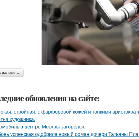
ь дальше →
ледние обновления на сайте:
окая, стройная, с фарфоровой кожей и тонкими аристократ
отна художника.
омобиль в центре Москвы загорелся.
овь успенская одобрила новый роман дочери Татьяны Пла