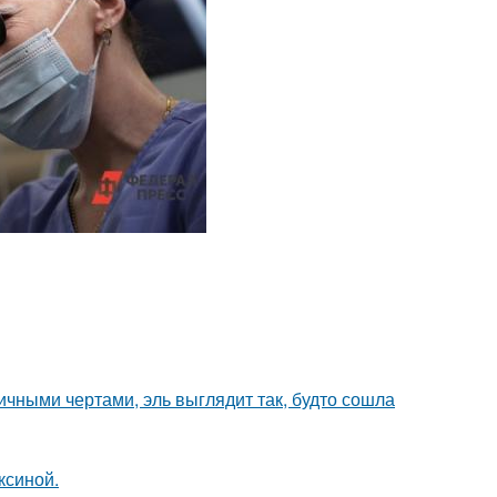
ичными чертами, эль выглядит так, будто сошла
ксиной.