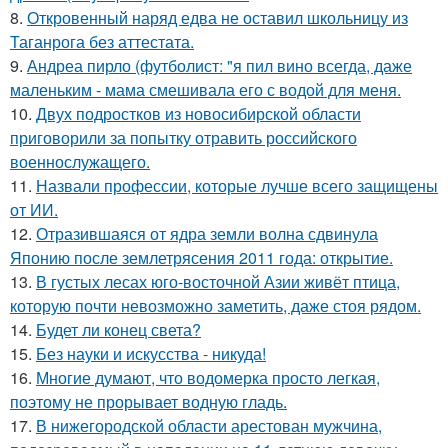
8.
Откровенный наряд едва не оставил школьницу из
Таганрога без аттестата.
9.
Андреа пирло (футболист: "я пил вино всегда, даже
маленьким - мама смешивала его с водой для меня.
10.
Двух подростков из новосибирской области
приговорили за попытку отравить российского
военнослужащего.
11.
Назвали профессии, которые лучше всего защищены
от ИИ.
12.
Отразившаяся от ядра земли волна сдвинула
Японию после землетрясения 2011 года: открытие.
13.
В густых лесах юго-восточной Азии живёт птица,
которую почти невозможно заметить, даже стоя рядом.
14.
Будет ли конец света?
15.
Без науки и искусства - никуда!
16.
Многие думают, что водомерка просто легкая,
поэтому не прорывает водную гладь.
17.
В нижегородской области арестован мужчина,