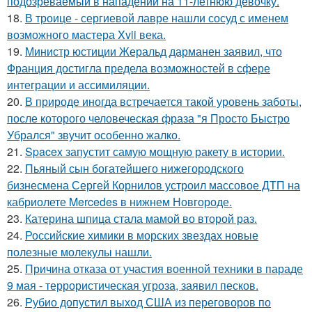
подозреваемый в нападении на 11-летнюю девочку.
18.
В троице - сергиевой лавре нашли сосуд с именем
возможного мастера Xvii века.
19.
Министр юстиции Жеральд дарманен заявил, что
Франция достигла предела возможностей в сфере
интеграции и ассимиляции.
20.
В природе иногда встречается такой уровень заботы,
после которого человеческая фраза "я Просто Быстро
Убрался" звучит особенно жалко.
21.
Spacex запустит самую мощную ракету в истории.
22.
Пьяный сын богатейшего нижегородского
бизнесмена Сергей Корнилов устроил массовое ДТП на
кабриолете Mercedes в нижнем Новгороде.
23.
Катерина шпица стала мамой во второй раз.
24.
Российские химики в морских звездах новые
полезные молекулы нашли.
25.
Причина отказа от участия военной техники в параде
9 мая - террористическая угроза, заявил песков.
26.
Рубио допустил выход США из переговоров по