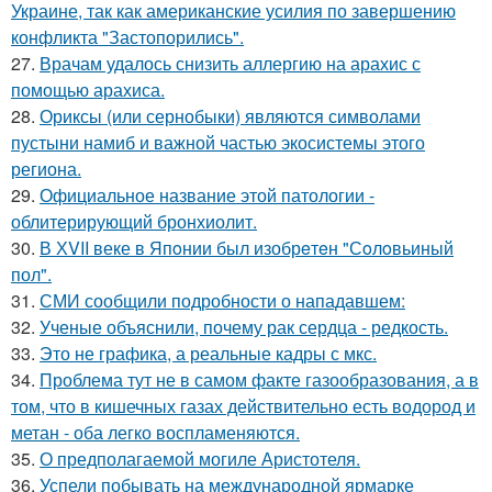
Украине, так как американские усилия по завершению
конфликта "Застопорились".
27.
Врачам удалось снизить аллергию на арахис с
помощью арахиса.
28.
Ориксы (или сернобыки) являются символами
пустыни намиб и важной частью экосистемы этого
региона.
29.
Официальное название этой патологии -
облитерирующий бронхиолит.
30.
В ХVII веке в Япoнии был изобрeтeн "Сoлoвьиный
пол".
31.
СМИ сообщили подробности о нападавшем:
32.
Ученые объяснили, почему рак сердца - редкость.
33.
Это не графика, а реальные кадры с мкс.
34.
Проблема тут не в самом факте газообразования, а в
том, что в кишечных газах действительно есть водород и
метан - оба легко воспламеняются.
35.
О предполагаемой могиле Аристотеля.
36.
Успели побывать на международной ярмарке