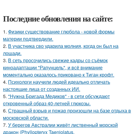
Последние обновления на сайте:
1.
Физики существование глюбола - новой формы
материи подтвердили.
2.
В участника сво ударила молния, когда он был на
лошади.
3.
В сеть просочились свежие кадры со съёмок
киноадаптации "Рапунцель", и всё внимание
моментально оказалось приковано к Тиган крофт.
4.
Психологи научили людей идеально отличать
настоящие лица от созданных ИИ.
5.
"Нужна Бригада Медиков" - в сети обсуждают
откровенный образ 40-летней глюкозы.
6.
Страшный взрыв и пожар произошли на базе отдыха в
московской области.
7.
У берегов Австралии живёт лиственный морской
дракон (Phyllopteryx Taeniolatus.