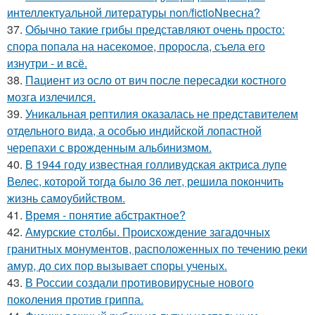
интеллектуальной литературы non/fictioNвесна?
37.
Обычно такие грибы представляют очень просто:
спора попала на насекомое, проросла, съела его
изнутри - и всё.
38.
Пациент из осло от вич после пересадки костного
мозга излечился.
39.
Уникальная рептилия оказалась не представителем
отдельного вида, а особью индийской лопастной
черепахи с врожденным альбинизмом.
40.
В 1944 году известная голливудская актриса лупе
Велес, которой тогда было 36 лет, решила покончить
жизнь самоубийством.
41.
Время - понятие абстрактное?
42.
Амурские столбы. Происхождение загадочных
гранитных монументов, расположенных по течению реки
амур, до сих пор вызывает споры ученых.
43.
В России создали противовирусные нового
поколения против гриппа.