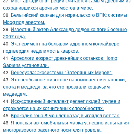
37.
Мост аркадико в Греции считается самым древним из
сохранившихся арочных мостов в мире.
38.
Бельгийский капкан для израильского ВПК: системы
Moog под арестом.
39.
Известный актер Александр дедюшко погиб осенью
2007 года.
40.
Эксперимент на большом адронном коллайдере
подтвердил неделимость кварков.
41.
Археологи возраст древнейших останков Homo
Sapiens установили.
42.
Венесуэла: экосистемы "Затерянных Миров".
43.
Это необычное животное напоминает смесь кошки,
енота и медведя, за что его прозвали кошачьим
медведем.
44.
Искусственный интеллект делает людей глупее и
отражается на их когнитивных способностях.
45.
Kpoкoдил гeна 8 млн лет назад выглядел вот так.
46.
Японская автомобильная марка успешно испытания
многоразового ракетного носителя провела.