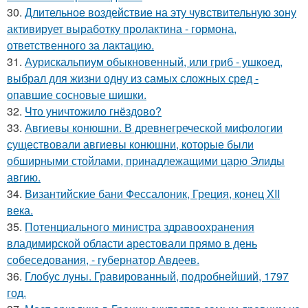
30.
Длительное воздействие на эту чувствительную зону
активирует выработку пролактина - гормона,
ответственного за лактацию.
31.
Аурискальпиум обыкновенный, или гриб - ушкоед,
выбрал для жизни одну из самых сложных сред -
опавшие сосновые шишки.
32.
Что уничтожило гнёздово?
33.
Авгиевы конюшни. В древнегреческой мифологии
существовали авгиевы конюшни, которые были
обширными стойлами, принадлежащими царю Элиды
авгию.
34.
Византийские бани Фессалоник, Греция, конец XII
века.
35.
Потенциального министра здравоохранения
владимирской области арестовали прямо в день
собеседования, - губернатор Авдеев.
36.
Глобус луны. Гравированный, подробнейший, 1797
год.