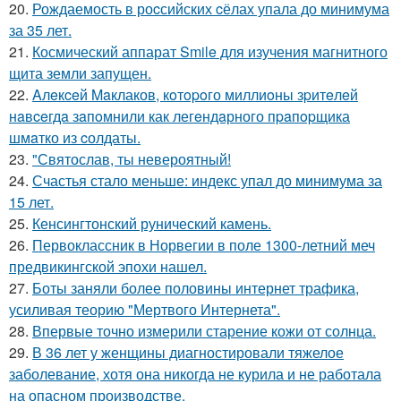
20.
Рождаемость в роcсийских cёлах упала до минимума
за 35 лет.
21.
Космический аппарат Smile для изучения магнитного
щита земли запущен.
22.
Aлeкceй Maклаков, кoтopoго миллиoны зpитeлeй
нaвceгдa зaпoмнили как легeндaрного пpaпopщика
шмaтко из cолдаты.
23.
"Святослав, ты невероятный!
24.
Счастья стало меньше: индекс упал до минимума за
15 лет.
25.
Кенсингтонский рунический камень.
26.
Первоклассник в Норвегии в поле 1300-летний меч
предвикингской эпохи нашел.
27.
Боты заняли более половины интернет трафика,
усиливая теорию "Мертвого Интернета".
28.
Впервые точно измерили старение кожи от солнца.
29.
В 36 лет у женщины диагностировали тяжелое
заболевание, хотя она никогда не курила и не работала
на опасном производстве.