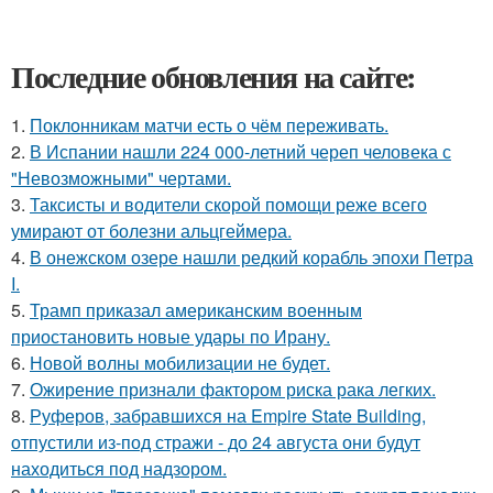
Последние обновления на сайте:
1.
Поклонникам матчи есть о чём переживать.
2.
В Испании нашли 224 000-летний череп человека с
"Невозможными" чертами.
3.
Таксисты и водители скорой помощи реже всего
умирают от болезни альцгеймера.
4.
В онежском озере нашли редкий корабль эпохи Петра
I.
5.
Трамп приказал американским военным
приостановить новые удары по Ирану.
6.
Новой волны мобилизации не будет.
7.
Ожирение признали фактором риска рака легких.
8.
Руферов, забравшихся на Empire State Building,
отпустили из-под стражи - до 24 августа они будут
находиться под надзором.