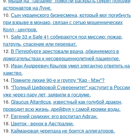
9.
Мыши на "тарзанке" помогли раскрыть секрет походки
астронавтов на Луне.
10.
Сын украинского бизнесмена, который мог погибнуть
при взрыве в монако, связан с сетью мошеннических
Колл - центров.
11.
Safe 33 и Safe 41 собираются под миссию: пожар,
патруль, спасение или перехват.
12.
В Петербурге арестовали врача, обвиняемого в
домогательствах к несовершеннолетней пациентке.
13.
Иван Андреевич Крылов умел элегантно ответить на
хамство.
14.
Помните лихие 90-е и группу "Кар - Мэн"?
15.
"Полный Цифровой Суверенитет" наступит в России
уже через пару лет, заявили в госдуме.
16.
Glaucus Atlanticus, известный как голубой дракон,
проводит всю жизнь, дрейфуя у самой кромки воды.
17.
Евгений сидихин: его воспитал Афган.
18.
Цветок - венок в Австралии.
19.
Каймановая черепаха не боится аллигаторов.