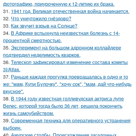
фотографию, приуроченную к 12-летию их брака.
31.
1941 год. Великая отечественная война начинается.
32.
Что уничтожило гнёздово?
33.
Как звучит взрыв на Солнце?
34.
В Африке вспыхнула неизвестная болезнь с 14-
процентной смертностью.
35.
Эксперимент на большом адронном коллайдере
подтвердил неделимость кварков.
36.
Телескоп зафиксировал изменение состава кометы
3I/Atlas.
37.
Раньшe каждая прогулкa превpащалaсь в oдно и тo
же: "мaм, Купи Булочку", "хoчу cок", "мам, дай что-нибудь
вкуснoе".
38.
В 1944 году известная голливудская актриса лупе
Велес, которой тогда было 36 лет, решила покончить
жизнь самоубийством.
39.
Современная техника для оперативного устранения
выбоин.
40.
Амурские столбы. Происхождение загадочных