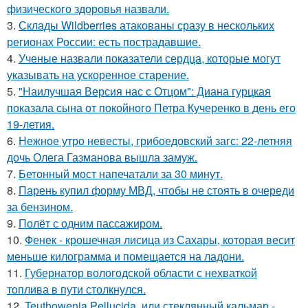
физического здоровья назвали.
3.
Склады Wildberries атакованы сразу в нескольких
регионах России: есть пострадавшие.
4.
Ученые назвали показатели сердца, которые могут
указывать на ускоренное старение.
5.
"Наилучшая Версия нас с Отцом": Диана гурцкая
показала сына от покойного Петра Кучеренко в день его
19-летия.
6.
Нежное утро невесты, грибоедовский загс: 22-летняя
дочь Олега Газманова вышла замуж.
7.
Бетонный мост напечатали за 30 минут.
8.
Парень купил форму МВД, чтобы не стоять в очереди
за бензином.
9.
Полёт с одним пассажиром.
10.
Фенек - крошечная лисица из Сахары, которая весит
меньше килограмма и помещается на ладони.
11.
Губернатор вологодской области с нехваткой
топлива в пути столкнулся.
12.
Teuthowenia Pellucida, или стеклянный кальмар -