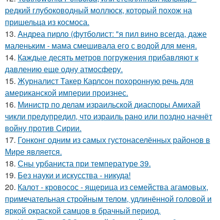
редкий глубоководный моллюск, который похож на
пришельца из космоса.
13.
Андреа пирло (футболист: "я пил вино всегда, даже
маленьким - мама смешивала его с водой для меня.
14.
Каждые десять метров погружения прибавляют к
давлению еще одну атмосферу.
15.
Журналист Такер Карлсон похоронную речь для
американской империи произнес.
16.
Министр по делам израильской диаспоры Амихай
чикли предупредил, что израиль рано или поздно начнёт
войну против Сирии.
17.
Гонконг одним из самых густонаселённых районов в
Мире является.
18.
Сны урбаниста при температуре 39.
19.
Без науки и искусства - никуда!
20.
Калот - кровосос - ящерица из семейства агамовых,
примечательная стройным телом, удлинённой головой и
яркой окраской самцов в брачный период.