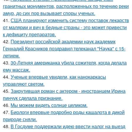
гранитных монументов, расположенных по течению реки
амур, до сих пор вызывает споры ученых.
41.
США планируют изменить систему поставок лекарств
от малярии и вич в бедные страны - это может привести
к дефициту препаратов.
42.
Президент российской академии наук академик
Геннадий Красников поздравил телеканал "Наука" с 15-
летием.
43.
30-Летняя американка убила сожителя, когда делала
ему массаж.
44.
Ученые впервые увидели, как нанокаркасы
управляют светом.
45.
Закрутившая роман с актером - иностранцем Ирина
пинчук сделала признание.
46.
Мы можем видеть солнце целиком.
47.
Биологи впервые подробно роды кашалота в дикой
природе сняли.
48.
В Госдуме поддержали идею ввести налог на выезд