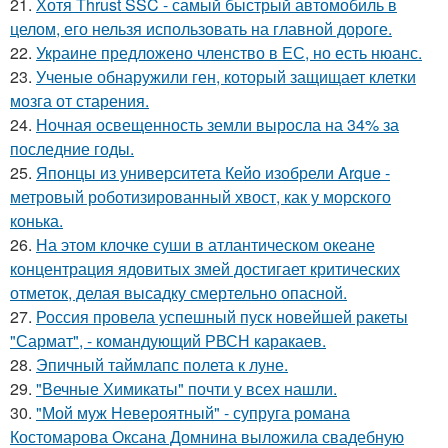
21.
Хотя Thrust SSC - самый быстрый автомобиль в
целом, его нельзя использовать на главной дороге.
22.
Украине предложено членство в ЕС, но есть нюанс.
23.
Ученые обнаружили ген, который защищает клетки
мозга от старения.
24.
Ночная освещенность земли выросла на 34% за
последние годы.
25.
Японцы из университета Кейо изобрели Arque -
метровый роботизированный хвост, как у морского
конька.
26.
На этом клочке суши в атлантическом океане
концентрация ядовитых змей достигает критических
отметок, делая высадку смертельно опасной.
27.
Россия провела успешный пуск новейшей ракеты
"Сармат", - командующий РВСН каракаев.
28.
Эпичный таймлапс полета к луне.
29.
"Вечные Химикаты" почти у всех нашли.
30.
"Мой муж Невероятный" - супруга романа
Костомарова Оксана Домнина выложила свадебную