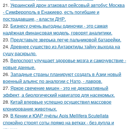
21.
Украинский дрон атаковал рейсовый автобус Москва
- Симферополь в Енакиево, есть погибшие и
пострадавшие, - власти ДНР.
22.
Бизнесу очень выгодны одиночки - это самая
надёжная финансовая модель, говорят аналитики.
23.
Представьте зверька легче пальчиковой батарейки.
24.
Древнее существо из Антарктиды тайну выхода на
сушу раскрыло.
25.
Велоспорт улучшает здоровье мозга и самочувствие -
новые данные.
26.
Западные страны планируют создать в Азии новый
военный альянс по аналогии с Нато, - лавров.
27.
Яркое свечение мицен - это не декоративный
эффект, а биологический навигатор для насекомых.
28.
Китай впервые успешно осуществил массовое
клонирование животных.
29.
В Кении и ЮАР пчёлы Apis Mellifera Scutellata
спокойно строят соты прямо на ветках - без дупла и