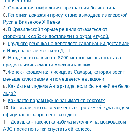
творчеством.
2.
Славянская мифология: прекрасная богиня тара.
3.
Генетики доказали присутствие выходцев из киевской
Руси в Вильнюсе Xiii века.
4.
В бразильской тюрьме решили отказаться от
сторожевых собак и поставили на охрану гусей.
5.
Грудного ребенка на вертолёте санавиации доставили
в Иркутск после жесткого ДТП.
6.
Найденная на высоте 6700 метров мышь показала
предел выживаемости млекопитающих.
7.
Фенек - крошечная лисица из Сахары, которая весит
меньше килограмма и помещается на ладони.
8.
Как бы выглядела Антарктида, если бы на ней не было
льда?
9.
Как часто парам нужно заниматься сексом?
10.
Вы знали, что на земле есть остров змей, куда людям
официально запрещено заходить.
11.
Девушка - таксистка избила мужчину на московском
АЗС после попытки спустить ей колесо.