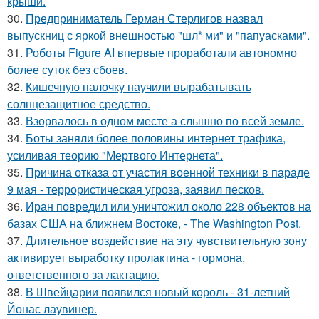
крыши.
30.
Предприниматель Герман Стерлигов назвал
выпускниц с яркой внешностью "шл* ми" и "папуасками".
31.
Роботы Figure AI впервые проработали автономно
более суток без сбоев.
32.
Кишечную палочку научили вырабатывать
солнцезащитное средство.
33.
Взорвалось в одном месте а слышно по всей земле.
34.
Боты заняли более половины интернет трафика,
усиливая теорию "Мертвого Интернета".
35.
Причина отказа от участия военной техники в параде
9 мая - террористическая угроза, заявил песков.
36.
Иран повредил или уничтожил около 228 объектов на
базах США на ближнем Востоке, - The Washington Post.
37.
Длительное воздействие на эту чувствительную зону
активирует выработку пролактина - гормона,
ответственного за лактацию.
38.
В Швейцарии появился новый король - 31-летний
Йонас лаувинер.