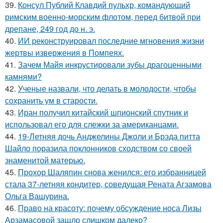
39.
Консул Публий Клавдий пульхр, командующий
римским военно-морским флотом, перед битвой при
дрепане, 249 год до н. э.
40.
ИИ реконструировал последние мгновения жизни
жертвы извержения в Помпеях.
41.
Зачем Майя инкрустировали зубы драгоценными
камнями?
42.
Ученые назвали, что делать в молодости, чтобы
сохранить ум в старости.
43.
Иран получил китайский шпионский спутник и
использовал его для слежки за американцами.
44.
19-Летняя дочь Анджелины Джоли и Брэда питта
Шайло поразила поклонников сходством со своей
знаменитой матерью.
45.
Прохор Шаляпин снова женился: его избранницей
стала 37-летняя кондитер, соведущая Рената Агзамова
Ольга Вашурина.
46.
Право на красоту: почему обсуждение носа Лизы
Арзамасовой зашло слишком далеко?