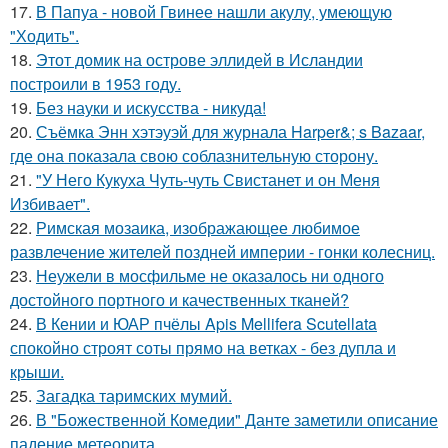
17.
В Папуа - новой Гвинее нашли акулу, умеющую
"Ходить".
18.
Этот домик на острове эллидей в Исландии
построили в 1953 году.
19.
Без науки и искусства - никуда!
20.
Съёмка Энн хэтэуэй для журнала Harper&; s Bazaar,
где она показала свою соблазнительную сторону.
21.
"У Него Кукуха Чуть-чуть Свистанет и он Меня
Избивает".
22.
Римская мозаика, изображающее любимое
развлечение жителей поздней империи - гонки колесниц.
23.
Неужели в мосфильме не оказалось ни одного
достойного портного и качественных тканей?
24.
В Кении и ЮАР пчёлы Apis Mellifera Scutellata
спокойно строят соты прямо на ветках - без дупла и
крыши.
25.
Загадка таримских мумий.
26.
В "Божественной Комедии" Данте заметили описание
падение метеорита.