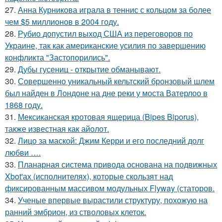
27.
Анна Курникова играла в теннис с кольцом за более
чем $5 миллионов в 2004 году.
28.
Рубио допустил выход США из переговоров по
Украине, так как американские усилия по завершению
конфликта "Застопорились".
29.
Дубы гусениц - открытие обманывают.
30.
Совершенно уникальный кельтский бронзовый шлем
был найден в Лондоне на дне реки у моста Ватерлоо в
1868 году.
31.
Мексиканская кротовая ящерица (Bipes Biporus),
также известная как айолот.
32.
Лицо за маской: Джим Керри и его последний долг
любви ….
33.
Планарная система привода основана на подвижных
Xbot'ах (исполнителях), которые скользят над
фиксированным массивом модульных Flyway (статоров.
34.
Ученые впервые вырастили структуру, похожую на
ранний эмбрион, из стволовых клеток.