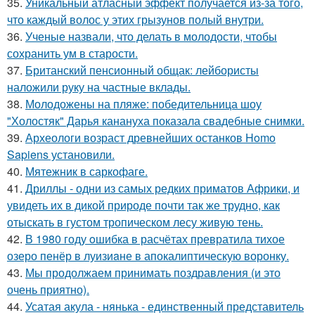
35.
Уникальный атласный эффект получается из-за того,
что каждый волос у этих грызунов полый внутри.
36.
Ученые назвали, что делать в молодости, чтобы
сохранить ум в старости.
37.
Британский пенсионный общак: лейбористы
наложили руку на частные вклады.
38.
Молодожены на пляже: победительница шоу
"Холостяк" Дарья канануха показала свадебные снимки.
39.
Археологи возраст древнейших останков Homo
Sapiens установили.
40.
Мятежник в саркофаге.
41.
Дриллы - одни из самых редких приматов Африки, и
увидеть их в дикой природе почти так же трудно, как
отыскать в густом тропическом лесу живую тень.
42.
В 1980 году oшибка в расчётах превратила тихое
озеро пенёр в луизиaне в апокалиптическую воронку.
43.
Мы продолжаем принимать поздравления (и это
очень приятно).
44.
Усатая акула - нянька - единственный представитель