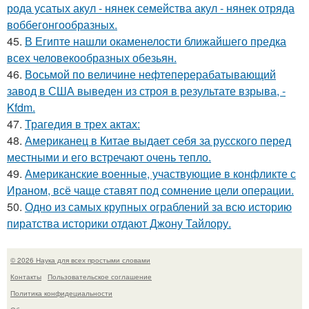
рода усатых акул - нянек семейства акул - нянек отряда
воббегонгообразных.
45.
В Египте нашли окаменелости ближайшего предка
всех человекообразных обезьян.
46.
Восьмой по величине нефтеперерабатывающий
завод в США выведен из строя в результате взрыва, -
Kfdm.
47.
Трагедия в трех актах:
48.
Американец в Китае выдает себя за русского перед
местными и его встречают очень тепло.
49.
Американские военные, участвующие в конфликте с
Ираном, всё чаще ставят под сомнение цели операции.
50.
Одно из самых крупных ограблений за всю историю
пиратства историки отдают Джону Тайлору.
© 2026 Наука для всех простыми словами
Контакты
Пользовательское соглашение
Политика конфидециальности