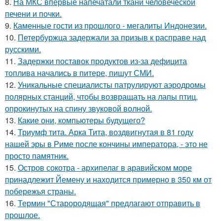
8.
На МКС впервые напечатали ткани человеческой
печени и почки.
9.
Каменные гости из прошлого - мегалиты Индонезии.
10.
Петербуржца задержали за призыв к расправе над
русскими.
11.
Задержки поставок продуктов из-за дефицита
топлива начались в питере, пишут СМИ.
12.
Уникальные специалисты патрулируют аэродромы
полярных станций, чтобы возвращать на лапы птиц,
опрокинутых на спину звуковой волной.
13.
Какие они, компьютеры будущего?
14.
Триумф тита. Арка Тита, воздвигнутая в 81 году
нашей эры в Риме после кончины императора, - это не
просто памятник.
15.
Остров сокотра - архипелаг в аравийском море
принадлежит Йемену и находится примерно в 350 км от
побережья страны.
16.
Термин "Старородящая" предлагают отправить в
прошлое.