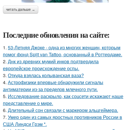
читать дальше →
Последние обновления на сайте:
1.
53-Летняя Джоке - одна из многих женщин, которым
помог фонд Spijt van Tattoo, основанный в Роттердаме.
2.
Днк из древних мумий инков подтвердила
европейское происхождение оспы.
3.
Откуда взялась колыванская ваза?
4.
Астрофизики впервые обнаружили сигналы
антиматерии из-за пределов млечного пути.
5.
Исследование раскрыло, как соцсети искажают наше
представление о мире.
6.
Длительный сон связали с маркером альцгеймера.
7.
Умер один из самых яростных противников России в
США Линдси Грэм *.