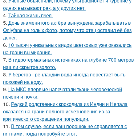
3.
Ученые объяснили, почему ультрафиолет и курение у
одних вызывают рак, а у других нет.
4.
Тайная жизнь пчел.
5.
Дочь знаменитого актёра вынуждена зарабатывать в
Onlyfans на голых фото, потому что отец оставил её без
денег.
6.
10 тысяч уникальных видов цветковых уже оказались
на грани вымирания.
7.
В гидротермальных источниках на глубине 700 метров
нашли скрытое золото.
8.
У берегов Гренландии вода иногда перестает быть
похожей на воду.
9.
На МКС впервые напечатали ткани человеческой
печени и почки.
10.
Редкий родственник крокодила из Индии и Непала
оказался на грани полного исчезновения из-за
критического сокращения популяции.
11.
В том случае, если ваш порошок не справляется с
пятнами, тогда попробуйте этот.