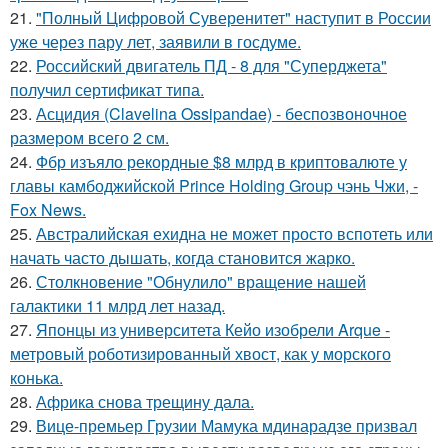
21.
"Полный Цифровой Суверенитет" наступит в России
уже через пару лет, заявили в госдуме.
22.
Российский двигатель ПД - 8 для "Суперджета"
получил сертификат типа.
23.
Асцидия (Clavelina Ossipandae) - беспозвоночное
размером всего 2 см.
24.
Фбр изъяло рекордные $8 млрд в криптовалюте у
главы камбоджийской Prince Holding Group чэнь Чжи, -
Fox News.
25.
Австралийская ехидна не может просто вспотеть или
начать часто дышать, когда становится жарко.
26.
Столкновение "Обнулило" вращение нашей
галактики 11 млрд лет назад.
27.
Японцы из университета Кейо изобрели Arque -
метровый роботизированный хвост, как у морского
конька.
28.
Африка снова трещину дала.
29.
Вице-премьер Грузии Мамука мдинарадзе призвал