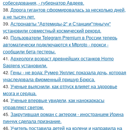
собеседования, - губернатор Авдеев.
38.
Дорога гигантов сформировалась за несколько дней,
а не тысяч лет.
39.
Астронавты "Артемиды-2" и Станции"тяньгун"
установили совместный космический рекорд.
40.
Пользователи Telegram Premium в России теперь
автоматически подключаются к Mtproto - прокси -
сообщили бета-тестеры.
41.
Археологи возраст древнейших останков Homo
Sapiens установили.
42.
Гены - не вода: Румер Уиллис показала дочь, которая
унаследовала фирменный прищур Брюса.
43.
Ученые выяснили, как отпуск влияет на здоровье
мозга и сердца.
44.
Ученые впервые увидели, как нанокаркасы
управляют светом.
45.
Закрутившая роман с актером - иностранцем Ирина
пинчук сделала признание.
46.
Учитель поставила детей на колени и направила на