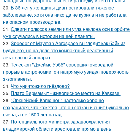
западные государства вывести разведку из его страны.
30.
В 36 лет у женщины диагностировали тяжелое
заболевание, хотя она никогда не курила и не работала
на опасном производстве.
31.
Сдвиги полюсов земли или угла наклона оси к орбите
уже случались в истории нашей планеты.
32.
Speeder от Mayman Aerospace выглядит как байк из
будущего, но на деле это компактный реактивный
летательный аппарат.
33.
Телескоп "Джеймс Уэбб" совершил очередной
прорыв в астрономии: он напрямую увидел поверхность
экзопланеты.
34.
Что уничтожило гнёздово?
35.
Плато Бермамыт - живописное место на Кавказе.
36.
"Оркнейский Капюшон" настолько хорошо
сохранился, что кажется, что он соткан и сшит буквально
вчера, а не 1500 лет назад!
37.
Потенциального министра здравоохранения
владимирской области арестовали прямо в день