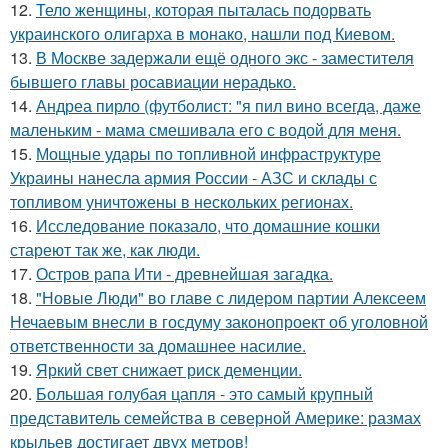
12.
Тело женщины, которая пыталась подорвать
украинского олигарха в монако, нашли под Киевом.
13.
В Москве задержали ещё одного экс - заместителя
бывшего главы росавиации нерадько.
14.
Андреа пирло (футболист: "я пил вино всегда, даже
маленьким - мама смешивала его с водой для меня.
15.
Мощные удары по топливной инфраструктуре
Украины нанесла армия России - АЗС и склады с
топливом уничтожены в нескольких регионах.
16.
Исследование показало, что домашние кошки
стареют так же, как люди.
17.
Остров рапа Ити - древнейшая загадка.
18.
"Новые Люди" во главе с лидером партии Алексеем
Нечаевым внесли в госдуму законопроект об уголовной
ответственности за домашнее насилие.
19.
Яркий свет снижает риск деменции.
20.
Большая голубая цапля - это самый крупный
представитель семейства в северной Америке: размах
крыльев достигает двух метров!