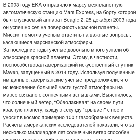
В 2003 году EKA отправило к марсу межпланетную
автоматическую станцию Mars Express, на борту которой
был спускаемый аппарат Beagle 2. 25 декабря 2003 года
он успешно сел на поверхность красной планеты.
Миссия помогла ученым ответить на важные вопросы,
касающиеся марсианской атмосферы.
За последние годы ученые довольно много узнали об
атмосфере красной планеты. Этому, в частности,
поспособствовал американский искусственный спутник
Maven, запущенный в 2014 году. Используя полученные
им данные, американские ученые предположили, что
исчезновение большей части густой атмосферы на
марсе связано с солнечными вспышками. Выяснилось,
что солнечный ветер, "Обволакивая" на своем пути
красную планету, каждую секунду "срывает" с нее и
уносит в космос примерно 100 г газообразных веществ.
Расчеты американских исследователей показали, что за
несколько миллиардов лет солнечный ветер способен
удалить массу газообразных веществ, которая