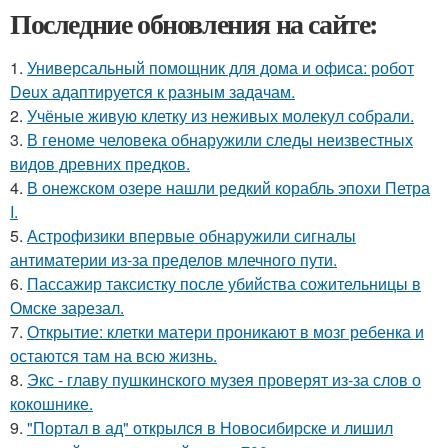
Последние обновления на сайте:
1.
Универсальный помощник для дома и офиса: робот
Deux адаптируется к разным задачам.
2.
Учёные живую клетку из неживых молекул собрали.
3.
В геноме человека обнаружили следы неизвестных
видов древних предков.
4.
В онежском озере нашли редкий корабль эпохи Петра
I.
5.
Астрофизики впервые обнаружили сигналы
антиматерии из-за пределов млечного пути.
6.
Пассажир таксистку после убийства сожительницы в
Омске зарезал.
7.
Открытие: клетки матери проникают в мозг ребенка и
остаются там на всю жизнь.
8.
Экс - главу пушкинского музея проверят из-за слов о
кокошнике.
9.
"Портал в ад" открылся в Новосибирске и лишил