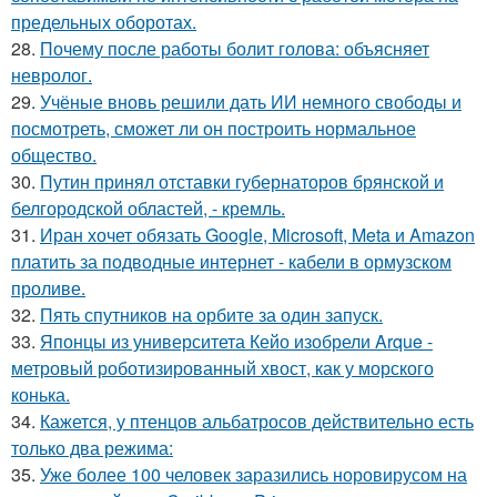
предельных оборотах.
28.
Почему после работы болит голова: объясняет
невролог.
29.
Учёные вновь решили дать ИИ немного свободы и
посмотреть, сможет ли он построить нормальное
общество.
30.
Путин принял отставки губернаторов брянской и
белгородской областей, - кремль.
31.
Иран хочет обязать Google, Microsoft, Meta и Amazon
платить за подводные интернет - кабели в ормузском
проливе.
32.
Пять спутников на орбите за один запуск.
33.
Японцы из университета Кейо изобрели Arque -
метровый роботизированный хвост, как у морского
конька.
34.
Кажется, у птенцов альбатросов действительно есть
только два режима:
35.
Уже более 100 человек заразились норовирусом на