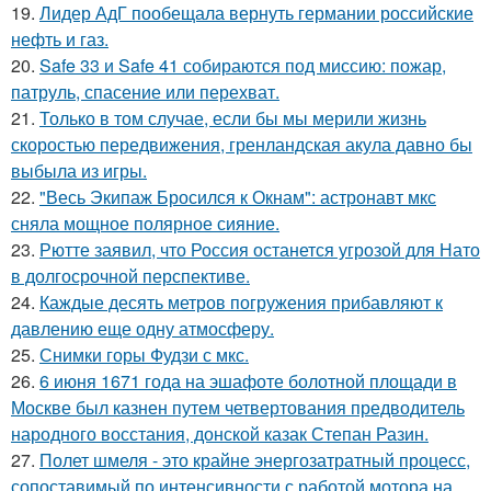
19.
Лидер АдГ пообещала вернуть германии российские
нефть и газ.
20.
Safe 33 и Safe 41 собираются под миссию: пожар,
патруль, спасение или перехват.
21.
Только в том случае, если бы мы мерили жизнь
скоростью передвижения, гренландская акула давно бы
выбыла из игры.
22.
"Весь Экипаж Бросился к Окнам": астронавт мкс
сняла мощное полярное сияние.
23.
Рютте заявил, что Россия останется угрозой для Нато
в долгосрочной перспективе.
24.
Каждые десять метров погружения прибавляют к
давлению еще одну атмосферу.
25.
Снимки горы Фудзи с мкс.
26.
6 июня 1671 года на эшафоте болотной площади в
Москве был казнен путем четвертования предводитель
народного восстания, донской казак Степан Разин.
27.
Полет шмеля - это крайне энергозатратный процесс,
сопоставимый по интенсивности с работой мотора на