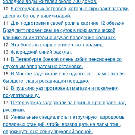
холодной воды жителей около 700 домов.
10.
5 легендарных островов, которые скрывают загадки
древних богов и цивилизаций.
11.
Для подготовки к своей роли в картине 12 обезьян
Брэд питт провёл свыше суток в психиатрической
клинике, внимательно изучая поведение больных.
12.
Эта болезнь старше египетских пирамид.
13.
Флоридский синий рак (лат.
14.
В Петербурге боевой олень избил пенсионера со
слуховым аппаратом на остановке.
15.
В Москве задержали ещё одного экс - заместителя
бывшего главы росавиации нерадько.
16.
В пушкино уаз протаранил магазин и покалечил
покупательницу.
17.
Петербуржца задержали за призыв к расправе над
русскими.
18.
Уникальные специалисты патрулируют аэродромы
полярных станций, чтобы возвращать на лапы птиц,
опрокинутых на спину звуковой волной.