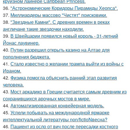
круизном лайнере Caribbean Princess.
36.
"Астрономические Коридоры Пирамиды Хеопса".
37.
Миллиардеры массово "Чистят" поисковики.
38.
"Звездные Камни". С древних времен в реках
англичане такие звездочки находили.
39.
В Швейцарии появился новый король - 31-летний
Йонас лаувинер.
40.
Путин разрешил открыть казино на Алтае для
пополнения бюджета.
41.
Стало известно о желании трампа выйти из войны с
Ираном.
42.
Физика помогла объяснить ранний этап развития
человека.
43.
Мост аркадико в Греции считается самым древним из
сохранившихся арочных мостов в мире.
44.
Автоматизированная конвейерная модель.
45.
Успели побывать на международной ярмарке
интеллектуальной литературы non/fictioNвесна?
46.
Пациент из осло от вич после пересадки костного