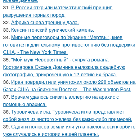
31.
В России открыли математический принцип
разрушения горных пород.
32.
Африка снова трещину дала.
33.
Кенсингтонский рунический камень.
34.
Мирные переговоры по Украине "Мертвы", киев
готовится к длительному противостоянию без поддержки
США, - The New York Times.
35.
"Мой муж Невероятный" - супруга романа
Костомарова Оксана Домнина выложила свадебную
фотографию, приуроченную к 12-летию их брака.
36.
Иран повредил или уничтожил около 228 объектов на
базах США на ближнем Востоке, - The Washington Post.
37.
Врачам удалось снизить аллергию на арахис с
помощью арахиса.
38.
Туровичева игла. Туровичева игла представляет
собой жезл из чистого железа без каких-либо примесей.
39.
Сдвиги полюсов земли или угла наклона оси к орбите
уже случались в истории нашей планеты.