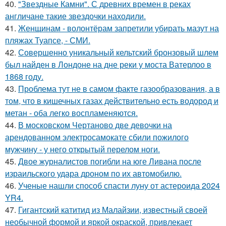
40.
"Звездные Камни". С древних времен в реках
англичане такие звездочки находили.
41.
Женщинам - волонтёрам запретили убирать мазут на
пляжах Туапсе, - СМИ.
42.
Совершенно уникальный кельтский бронзовый шлем
был найден в Лондоне на дне реки у моста Ватерлоо в
1868 году.
43.
Проблема тут не в самом факте газообразования, а в
том, что в кишечных газах действительно есть водород и
метан - оба легко воспламеняются.
44.
В московском Чертаново две девочки на
арендованном электросамокате сбили пожилого
мужчину - у него открытый перелом ноги.
45.
Двое журналистов погибли на юге Ливана после
израильского удара дроном по их автомобилю.
46.
Ученые нашли способ спасти луну от астероида 2024
YR4.
47.
Гигантский катитид из Малайзии, известный своей
необычной формой и яркой окраской, привлекает