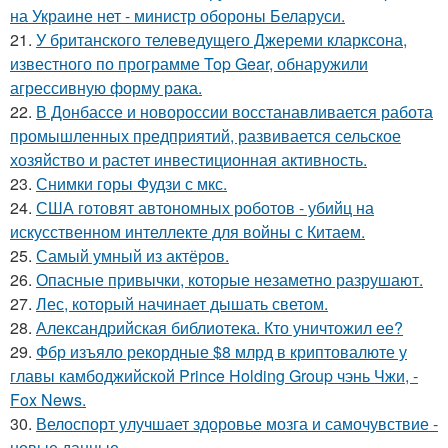
на Украине нет - министр обороны Беларуси.
21.
У британского телеведущего Джереми кларксона,
известного по программе Top Gear, обнаружили
агрессивную форму рака.
22.
В Донбассе и новороссии восстанавливается работа
промышленных предприятий, развивается сельское
хозяйство и растет инвестиционная активность.
23.
Снимки горы Фудзи с мкс.
24.
США готовят автономных роботов - убийц на
искусственном интеллекте для войны с Китаем.
25.
Самый умный из актёров.
26.
Опасные привычки, которые незаметно разрушают.
27.
Лес, который начинает дышать светом.
28.
Александрийская библиотека. Кто уничтожил ее?
29.
Фбр изъяло рекордные $8 млрд в криптовалюте у
главы камбоджийской Prince Holding Group чэнь Чжи, -
Fox News.
30.
Велоспорт улучшает здоровье мозга и самочувствие -
новые данные.