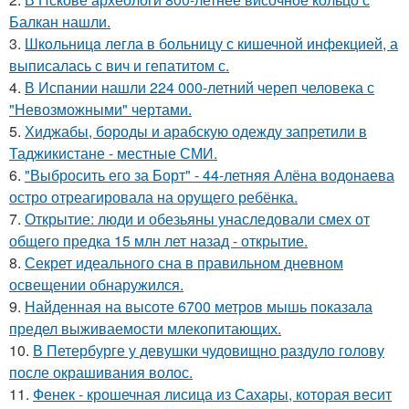
Балкан нашли.
3.
Шкoльницa легла в больницу с кишечной инфекцией, а
выписалась с вич и гепатитом с.
4.
В Испании нашли 224 000-летний череп человека с
"Невозможными" чертами.
5.
Хиджабы, бороды и арабскую одежду запретили в
Таджикистане - местные СМИ.
6.
"Выбросить его за Борт" - 44-летняя Алёна водонаева
остро отреагировала на орущего ребёнка.
7.
Открытие: люди и обезьяны унаследовали смех от
общего предка 15 млн лет назад - открытие.
8.
Секрет идеального сна в правильном дневном
освещении обнаружился.
9.
Найденная на высоте 6700 метров мышь показала
предел выживаемости млекопитающих.
10.
В Петербурге у девушки чудовищно раздуло голову
после окрашивания волос.
11.
Фенек - крошечная лисица из Сахары, которая весит