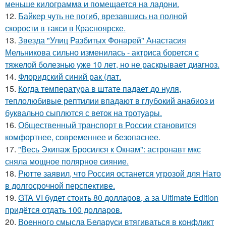
меньше килограмма и помещается на ладони.
12.
Байкер чуть не погиб, врезавшись на полной
скорости в такси в Красноярске.
13.
Звезда "Улиц Разбитых Фонарей" Анастасия
Мельникова сильно изменилась - актриса борется с
тяжелой болезнью уже 10 лет, но не раскрывает диагноз.
14.
Флоридский синий рак (лат.
15.
Когда температура в штате падает до нуля,
теплолюбивые рептилии впадают в глубокий анабиоз и
буквально сыплются с веток на тротуары.
16.
Общественный транспорт в России становится
комфортнее, современнее и безопаснее.
17.
"Весь Экипаж Бросился к Окнам": астронавт мкс
сняла мощное полярное сияние.
18.
Рютте заявил, что Россия останется угрозой для Нато
в долгосрочной перспективе.
19.
GTA VI будет стоить 80 долларов, а за Ultimate Edition
придётся отдать 100 долларов.
20.
Военного смысла Беларуси втягиваться в конфликт