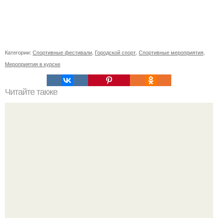
Категории:
Спортивные фестивали
,
Городской спорт
,
Спортивные мероприятия
,
Мероприятия в курске
Читайте также
Наука Что это простыми словами. Что такое
антиматерия?