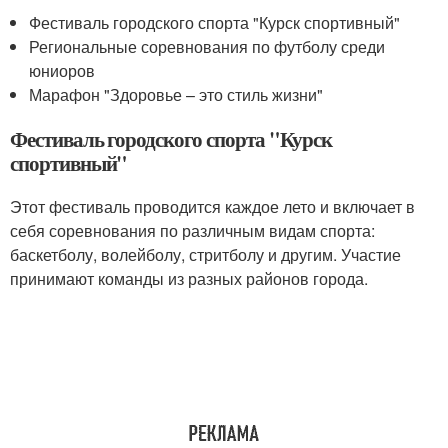
Фестиваль городского спорта "Курск спортивный"
Региональные соревнования по футболу среди
юниоров
Марафон "Здоровье – это стиль жизни"
Фестиваль городского спорта "Курск
спортивный"
Этот фестиваль проводится каждое лето и включает в
себя соревнования по различным видам спорта:
баскетболу, волейболу, стритболу и другим. Участие
принимают команды из разных районов города.