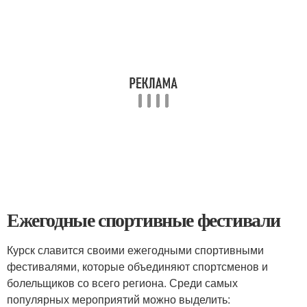
Ежегодные спортивные фестивали
Курск славится своими ежегодными спортивными
фестивалями, которые объединяют спортсменов и
болельщиков со всего региона. Среди самых
популярных мероприятий можно выделить: