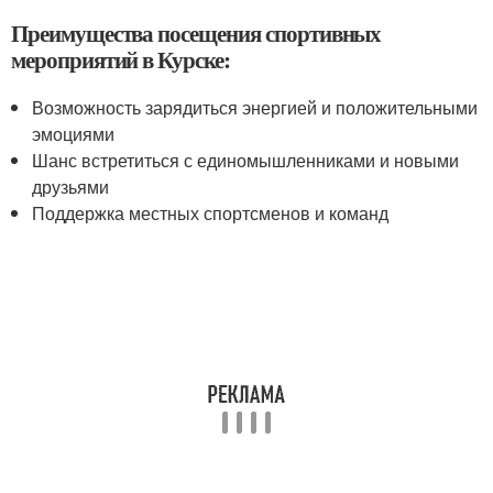
Преимущества посещения спортивных
мероприятий в Курске:
Возможность зарядиться энергией и положительными
эмоциями
Шанс встретиться с единомышленниками и новыми
друзьями
Поддержка местных спортсменов и команд