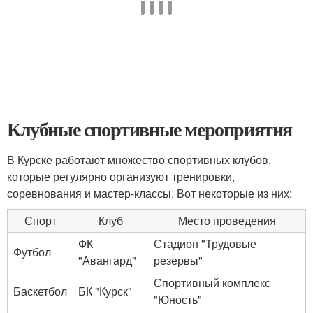
Клубные спортивные мероприятия
В Курске работают множество спортивных клубов,
которые регулярно организуют тренировки,
соревнования и мастер-классы. Вот некоторые из них:
Спорт
Клуб
Место проведения
ФК
Стадион "Трудовые
Футбол
"Авангард"
резервы"
Спортивный комплекс
Баскетбол
БК "Курск"
"Юность"