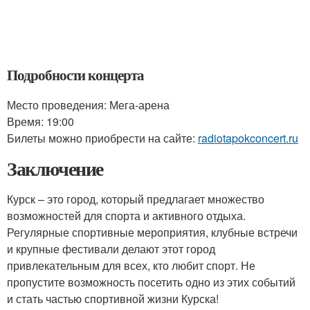
Подробности концерта
Место проведения: Мега-арена
Время: 19:00
Билеты можно приобрести на сайте:
radiotapokconcert.ru
Заключение
Курск – это город, который предлагает множество
возможностей для спорта и активного отдыха.
Регулярные спортивные мероприятия, клубные встречи
и крупные фестивали делают этот город
привлекательным для всех, кто любит спорт. Не
пропустите возможность посетить одно из этих событий
и стать частью спортивной жизни Курска!