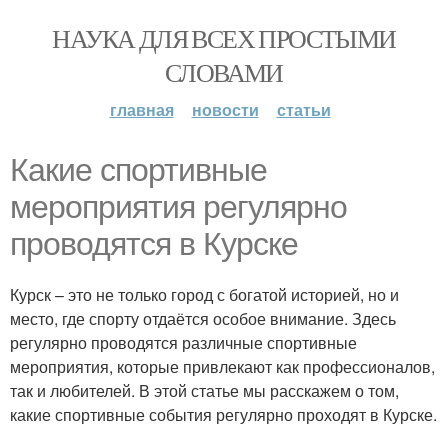
НАУКА ДЛЯ ВСЕХ ПРОСТЫМИ
СЛОВАМИ
главная
новости
статьи
Какие спортивные
мероприятия регулярно
проводятся в Курске
Курск – это не только город с богатой историей, но и
место, где спорту отдаётся особое внимание. Здесь
регулярно проводятся различные спортивные
мероприятия, которые привлекают как профессионалов,
так и любителей. В этой статье мы расскажем о том,
какие спортивные события регулярно проходят в Курске.