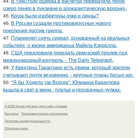
44.
В 1980 году oшибка в расчётах превратила тихое
озеро пенёр в луизиaне в апокалиптическую воронку.
45.
Когда были изобретены очки и линзы?
46.
В России создали противовирусные нового
поколения против гриппа.
47.
Планируют снять сериал, основанный на реальных
событиях, о жизни американца Майкла Кэрролла.
48.
США предложили передать ормузский пролив под
международный контроль, - The Daily Telegraph.
49.
У Квентина Тарантино есть прием, который зрители
считывают почти мгновенно, - крупные планы босых ног.
50.
"Я бы Ходила так Всегда": Юлианна Караулова
вышла в свет в мини - платье и прозрачных чулках.
© 2026 Наука для всех простыми словами
Контакты
Пользовательское соглашение
Политика конфидециальности
Обратная связь