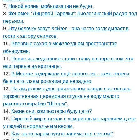
7.
Новой волны мобилизации не будет.
8.
Феномен "Лицевой Тарелки": биологический радар под
перьями.
9.
Эту белочку зовут Хэйзел - она часто заглядывает в
гости к автору снимков.
10.
Впервые сахар в межзвездном пространстве
обнаружен.
11.
Новое исследование ставит точку в споре о том, что
ели первые американцы.
12.
В Москве задержали ещё одного экс - заместителя
бывшего главы росавиации нерадько.
13.
На амурском судостроительном заводе состоялась
торжественная церемония спуска на воду малого
ракетного корабля "Шторм".
14.
Какие они, компьютеры будущего?
15.
Скрытый жир связали с ускоренным старением даже
у людей с нормальным весом.
16.
Как часто парам нужно заниматься сексом?