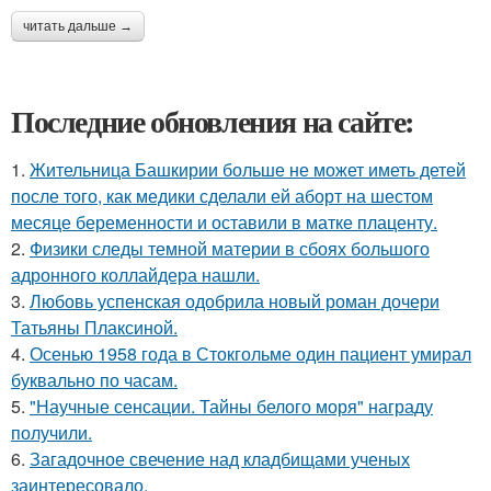
читать дальше →
Последние обновления на сайте:
1.
Жительница Башкирии больше не может иметь детей
после того, как медики сделали ей аборт на шестом
месяце беременности и оставили в матке плаценту.
2.
Физики следы темной материи в сбоях большого
адронного коллайдера нашли.
3.
Любовь успенская одобрила новый роман дочери
Татьяны Плаксиной.
4.
Осенью 1958 года в Стокгольме один пациент умирал
буквально по часам.
5.
"Научные сенсации. Тайны белого моря" награду
получили.
6.
Загадочное свечение над кладбищами ученых
заинтересовало.