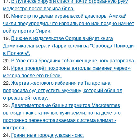
17.
В Луганске хирурги спасли почти оторванную руку
медсестре после взрыва бпла.
18.
Министр по делам израильской диаспоры Амихай
чикли предупредил, что израиль рано или поздно начнёт
войну против Сирии.
19.
В июне в издательстве Corpus выйдет книга
Доминика лапьера и Ларри коллинза "Свобода Приходит
в Полночь".
20.
В Уфе стая бродячих собак женщине ногу разорвала.
21.
Иран проведёт похороны аятоллы хаменеи через 4
месяца после его гибели.
22.
Жертва жестокого избиения из Татарстана
попросила суд отпустить мужчину, который обещал
отрезать ей голову.
23.
Девятиметровые башни термитов Macrotermes
выглядят как статичные кучи земли, но на деле это
постоянно перенастраиваемая система климат -
контроля.
24.
Гранитные города улахан - сис.