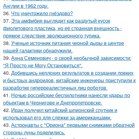
Англии в 1962 году.
36.
Что уничтожило гнёздово?
37.
Эта амфибия выглядит как раздутый кусок
фиолетового пластика, но её странная внешность -
прямое следствие эволюционного тупика.
38.
Ученые источник питания черной дыры в центре
нашей галактики обнаружили.
39.
Анна Семенович - о своей необычной зависимости:
"Я Просто не Могу Остановиться".
40.
Добившись неплохих результатов в создании ловких
и быстрых андроидов, китайские инженеры приступили к
разработке гиперреалистичных лиц роботов.
41.
Ночью российские беспилотники нанесли удары по
объектам в Чернигове и Днепропетровске.
42.
Иран получил китайский шпионский спутник и
использовал его для слежки за американцами.
43.
Астронавты с "Ориона" первыми снимками обратной
стороны луны поделились.