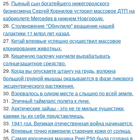
25.
Пьяный сын богатейшего нижегородского
бизнесмена Сергей Корнилов устроил массовое ДТП на
кабриолете Mercedes в нижнем Новгороде.
26.
Столкновение "Обнулило" вращение нашей
галактики 11 млрд лет назад.
27.
Китай впервые успешно осуществил массовое
клонирование животных.
28.
Кишечную палочку научили вырабатывать
солнцезащитное средство.
29.
Когда вы опускаете штангу на грудь, волокна
большой грудной мышцы оказываются в фазе пикового
эксцентрического растяжения.
30.
Взорвалось в одном месте а слышно по всей земле.
31.
Эпичный таймлапс полета к луне.
32.
Арктические зайцы - это не те милые пушистики,
какими ты их себе представляешь.
33.
1941 год. Великая отечественная война начинается.
34.
Впервые точно измерили старение кожи от солнца.
35.
Самая крошечная машина Peel P50 была создана в