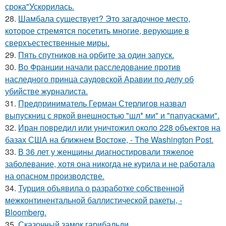
срока"Ускорилась.
28.
Шамбала существует? Это загадочное место,
которое стремятся посетить многие, верующие в
сверхъестественные миры.
29.
Пять спутников на орбите за один запуск.
30.
Во Франции начали расследование против
наследного принца саудовской Аравии по делу об
убийстве журналиста.
31.
Предприниматель Герман Стерлигов назвал
выпускниц с яркой внешностью "шл* ми" и "папуасками".
32.
Иран повредил или уничтожил около 228 объектов на
базах США на ближнем Востоке, - The Washington Post.
33.
В 36 лет у женщины диагностировали тяжелое
заболевание, хотя она никогда не курила и не работала
на опасном производстве.
34.
Турция объявила о разработке собственной
межконтинентальной баллистической ракеты, -
Bloomberg.
35.
Сказочный замок гарибальди.