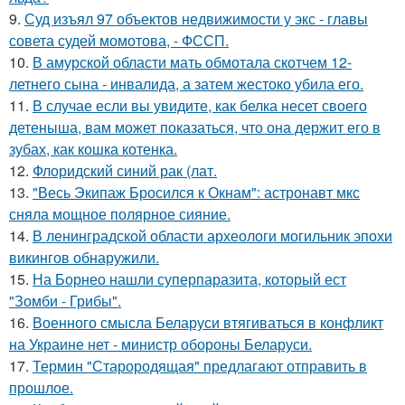
9.
Суд изъял 97 объектов недвижимости у экс - главы
совета судей момотова, - ФССП.
10.
В амурской области мать обмотала скотчем 12-
летнего сына - инвалида, а затем жестоко убила его.
11.
В случае если вы увидите, как белка несет своего
детеныша, вам может показаться, что она держит его в
зубах, как кошка котенка.
12.
Флоридский синий рак (лат.
13.
"Весь Экипаж Бросился к Окнам": астронавт мкс
сняла мощное полярное сияние.
14.
В ленинградской области археологи могильник эпохи
викингов обнаружили.
15.
На Борнео нашли суперпаразита, который ест
"Зомби - Грибы".
16.
Военного смысла Беларуси втягиваться в конфликт
на Украине нет - министр обороны Беларуси.
17.
Термин "Старородящая" предлагают отправить в
прошлое.