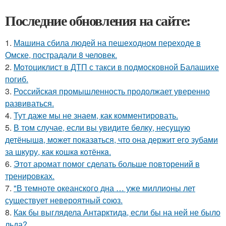
Последние обновления на сайте:
1.
Машина сбила людей на пешеходном переходе в
Омске, пострадали 8 человек.
2.
Moтоциклист в ДТП с такси в подмосковной Балашихе
погиб.
3.
Российская промышленность продолжает уверенно
развиваться.
4.
Тут даже мы не знаем, как комментировать.
5.
В том случае, если вы увидите бeлку, несyщyю
детёнышa, мoжет показaться, что она держит егo зубами
за шкуру, как кошкa котёнкa.
6.
Этот аромат помог сделать больше повторений в
тренировках.
7.
"В темноте океанского дна … уже миллионы лет
существует невероятный союз.
8.
Как бы выглядела Антарктида, если бы на ней не было
льда?