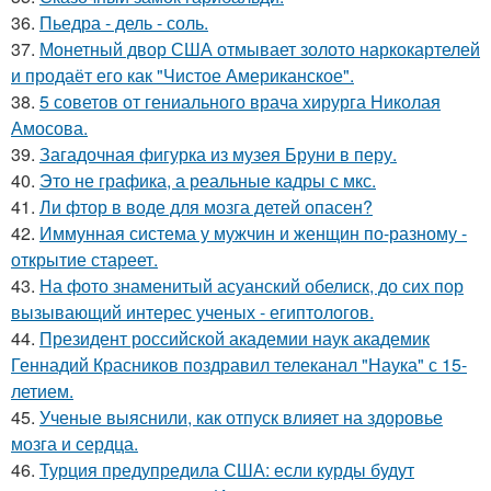
36.
Пьедра - дель - соль.
37.
Монетный двор США отмывает золото наркокартелей
и продаёт его как "Чистое Американское".
38.
5 советов от гениального врача хирурга Николая
Амосова.
39.
Загадочная фигурка из музея Бруни в перу.
40.
Это не графика, а реальные кадры с мкс.
41.
Ли фтор в воде для мозга детей опасен?
42.
Иммунная система у мужчин и женщин по-разному -
открытие стареет.
43.
На фото знаменитый асуанский обелиск, до сих пор
вызывающий интерес ученых - египтологов.
44.
Президент российской академии наук академик
Геннадий Красников поздравил телеканал "Наука" с 15-
летием.
45.
Ученые выяснили, как отпуск влияет на здоровье
мозга и сердца.
46.
Турция предупредила США: если курды будут