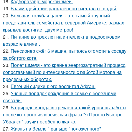
18.
Кадборозавр: морской змей.
19.
Взаимодействие раскалённого металла с водой.
20.
Большая голубая цапля - это самый крупный
представитель семейства в северной Америке: размах
крыльев достигает двух метров!
21.
Питание до трех лет на интеллект в подростковом
возрасте влияет.
22.
Пенсионер сжёг 6 машин, пытаясь отомстить соседу
за сбитого кота.
23.
Полет шмеля - это крайне энергозатратный процесс,
сопоставимый по интенсивности с работой мотора на
предельных оборотах.
24.
Евгений сидихин: его воспитал Афган.
25.
Ученые порядок рождения в семье с болезнями
связали.
26.
В природе иногда встречается такой уровень заботы,
после которого человеческая фраза "я Просто Быстро
Убрался" звучит особенно жалко.
27.
Жизнь на Земле " раньше "положенного"