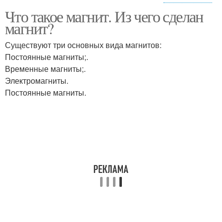
Что такое магнит. Из чего сделан
Постоянные магниты
Магниты в быту
магнит?
Существуют три основных вида магнитов:
Постоянные магниты;.
Временные магниты;.
Неодимовые магниты
Постоянный магнит
Электромагниты.
Постоянные магниты.