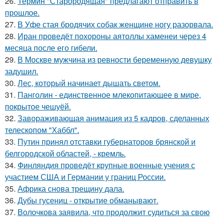
26.
Термин "Старородящая" предлагают отправить в
прошлое.
27.
В Уфе стая бродячих собак женщине ногу разорвала.
28.
Иран проведёт похороны аятоллы хаменеи через 4
месяца после его гибели.
29.
В Москве мужчина из ревности беременную девушку
задушил.
30.
Лес, который начинает дышать светом.
31.
Панголин - единственное млекопитающее в мире,
покрытое чешуёй.
32.
Завораживающая анимация из 5 кадров, сделанных
телескопом "Хаббл".
33.
Путин принял отставки губернаторов брянской и
белгородской областей, - кремль.
34.
Финляндия проведёт крупные военные учения с
участием США и Германии у границ России.
35.
Африка снова трещину дала.
36.
Дубы гусениц - открытие обманывают.
37.
Волочкова заявила, что продолжит судиться за свою