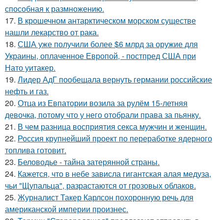
способная к размножению.
17.
В крошечном антарктическом морском существе
нашли лекарство от рака.
18.
США уже получили более $6 млрд за оружие для
Украины, оплаченное Европой, - постпред США при
Нато уитакер.
19.
Лидер АдГ пообещала вернуть германии российские
нефть и газ.
20.
Отца из Евпатории возила за рулём 15-летняя
девочка, потому что у него отобрали права за пьянку.
21.
В чем разница восприятия секса мужчин и женщин.
22.
Россия крупнейший проект по переработке ядерного
топлива готовит.
23.
Беловодье - тайна затерянной страны.
24.
Кажется, что в небе зависла гигантская алая медуза,
чьи "Щупальца", разрастаются от грозовых облаков.
25.
Журналист Такер Карлсон похоронную речь для
американской империи произнес.