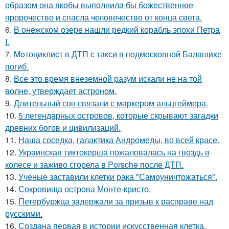
образом она якобы выполнила бы божественное
пророчество и спасла человечество от конца света.
6.
В онежском озере нашли редкий корабль эпохи Петра
I.
7.
Moтоциклист в ДТП с такси в подмосковной Балашихе
погиб.
8.
Все это время внеземной разум искали не на той
волне, утверждает астроном.
9.
Длительный сон связали с маркером альцгеймера.
10.
5 легендарных островов, которые скрывают загадки
древних богов и цивилизаций.
11.
Наша соседка, галактика Андромеды, во всей красе.
12.
Украинская тиктокерша пожаловалась на гвоздь в
колесе и заживо сгорела в Porsche после ДТП.
13.
Ученые заставили клетки рака "Самоуничтожаться".
14.
Сокровища острова Монте-кристо.
15.
Петербуржца задержали за призыв к расправе над
русскими.
16.
Создана первая в истории искусственная клетка,