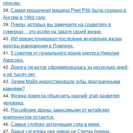
пенсию.
38.
Самая крошечная машина Peel P50 была создана в
Англии в 1962 году.
39.
Пчелы, которых вы замечаете на соцветиях в
сумерках, - это особи на закате своей жизни.
40.
ИИ реконструировал последние мгновения жизни
жертвы извержения в Помпеях.
41.
5 советов от гениального врача хирурга Николая
Амосова.
42.
Дорога гигантов сформировалась за несколько дней,
а не тысяч лет.
43.
Зачем Майя инкрустировали зубы драгоценными
камнями?
44.
Физика помогла объяснить ранний этап развития
человека.
45.
Российские дроны зависимыми от китайских
компонентов остаются.
46.
Самые глубоко затонувшие суда в мире.
47.
Дарья сагалова уже давно не Светка букина.