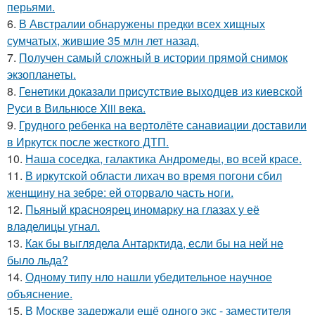
перьями.
6.
В Австралии обнаружены предки всех хищных
сумчатых, жившие 35 млн лет назад.
7.
Получен самый сложный в истории прямой снимок
экзопланеты.
8.
Генетики доказали присутствие выходцев из киевской
Руси в Вильнюсе Xiii века.
9.
Грудного ребенка на вертолёте санавиации доставили
в Иркутск после жесткого ДТП.
10.
Наша соседка, галактика Андромеды, во всей красе.
11.
В иркутской области лихач во время погони сбил
женщину на зебре: ей оторвало часть ноги.
12.
Пьяный красноярец иномарку на глазах у её
владелицы угнал.
13.
Как бы выглядела Антарктида, если бы на ней не
было льда?
14.
Одному типу нло нашли убедительное научное
объяснение.
15.
В Москве задержали ещё одного экс - заместителя