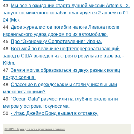
43.
Мы все в ожидании старта лунной миссии Artemis - 2.
запуск космического корабля планируется 2 апреля в 01:
24 (Мск.
44.
Двое журналистов погибли на юге Ливана после
израильского удара дроном по их автомобилю.
45.
Про "Экономику Сопротивления" Ирана.
46.
Восьмой по величине нефтеперерабатывающий
завод в США выведен из строя в результате взрыва, -
Kfdm.
47.
Земля могла образоваться из двух разных колец
вокруг солнца.
48.
Спасение в одежде: как мы стали уникальными
млекопитающими?
49.
"Ocean Gaia" разместили на глубине около пяти
метров у острова токуносима.
50.
- Итак, Джеймс Бонд вышел в отставку.
© 2026 Наука для всех простыми словами