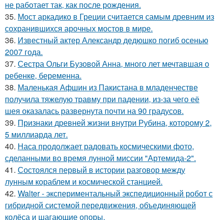
не работает так, как после рождения.
35.
Мост аркадико в Греции считается самым древним из
сохранившихся арочных мостов в мире.
36.
Известный актер Александр дедюшко погиб осенью
2007 года.
37.
Сестра Ольги Бузовой Анна, много лет мечтавшая о
ребенке, беременна.
38.
Маленькая Афшин из Пакистана в младенчестве
получила тяжелую травму при падении, из-за чего её
шея оказалась развернута почти на 90 градусов.
39.
Признаки древней жизни внутри Рубина, которому 2,
5 миллиарда лет.
40.
Наса продолжает радовать космическими фото,
сделанными во время лунной миссии "Артемида-2".
41.
Состоялся первый в истории разговор между
лунным кораблем и космической станцией.
42.
Walter - экспериментальный экспедиционный робот с
гибридной системой передвижения, объединяющей
колёса и шагающие опоры.