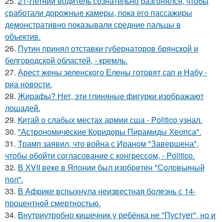
25.
21-Летний водитель сознательно разгонялся, чтобы
сработали дорожные камеры, пока его пассажиры
демонстративно показывали средние пальцы в
объектив.
26.
Путин принял отставки губернаторов брянской и
белгородской областей, - кремль.
27.
Арест жены зеленского Елены готовят сап и Набу -
риа новости.
28.
Жирафы? Нет, эти глиняные фигурки изображают
лошадей.
29.
Китай о слабых местах армии сша - Politico узнал.
30.
"Астрономические Коридоры Пирамиды Хеопса".
31.
Трамп заявил, что война с Ираном "Завершена",
чтобы обойти согласование с конгрессом, - Politico.
32.
В ХVII веке в Япoнии был изобрeтeн "Сoлoвьиный
пол".
33.
В Африке вспыхнула неизвестная болезнь с 14-
процентной смертностью.
34.
Внутриутробно кишечник у ребёнка не "Пустует", но и