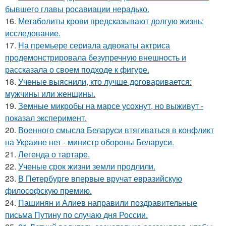
бывшего главы росавиации нерадько.
16.
Метаболиты крови предсказывают долгую жизнь:
исследование.
17.
На премьере сериала адвокаты актриса
продемонстрировала безупречную внешность и
рассказала о своем подходе к фигуре.
18.
Ученые выяснили, кто лучше договаривается:
мужчины или женщины.
19.
Земные микробы на марсе усохнут, но выживут -
показал эксперимент.
20.
Военного смысла Беларуси втягиваться в конфликт
на Украине нет - министр обороны Беларуси.
21.
Легенда о тартаре.
22.
Ученые срок жизни земли продлили.
23.
В Петербурге впервые вручат евразийскую
философскую премию.
24.
Пашинян и Алиев направили поздравительные
письма Путину по случаю дня России.