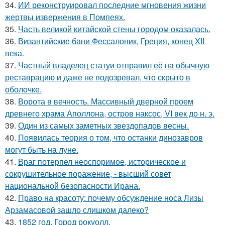
34.
ИИ реконструировал последние мгновения жизни
жертвы извержения в Помпеях.
35.
Часть великой китайской стены городом оказалась.
36.
Византийские бани Фессалоник, Греция, конец XII
века.
37.
Частный владелец статуи отправил её на обычную
реставрацию и даже не подозревал, что скрыто в
оболочке.
38.
Ворота в вечность. Массивный дверной проем
древнего храма Аполлона, остров наксос, VI век до н. э.
39.
Один из самых заметных звездопадов весны.
40.
Появилась теория о том, что останки динозавров
могут быть на луне.
41.
Враг потерпел неоспоримое, историческое и
сокрушительное поражение, - высший совет
национальной безопасности Ирана.
42.
Право на красоту: почему обсуждение носа Лизы
Арзамасовой зашло слишком далеко?
43.
1852 год. Город рокуолл.