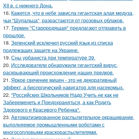
XII в. с нижнего Дона.
16.
Кажется, что в небе зависла гигантская алая медуза,
чьи "Щупальца", разрастаются от грозовых облаков.
17.
Термин "Старородящая" предлагают отправить в
прошлое.
18.
Зеленский исключил русский язык из списка
подлежащих защите на Украине.
19.
Сны урбаниста при температуре 39.
20.
Исследователи обнаружили гигантский вирус,
раскрывающий происхождение наших предков.
21.
Яркое свечение мицен - это не декоративный
эффект, а биологический навигатор для насекомых.
22.
"Российских Школьников Надо Учить не как не
Забеременеть и Предохраняться, а как Родить
Здорового и Красивого Ребенка".
23.
Автоматизированное распылительное окрашивание,
выполняемое промышленными роботами с
многосопловыми краскораспылителями.