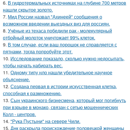
6.
В гидротермальных источниках на глубине 700 метров
нашли скрытое золото.
7.
Мид России назвал "Ахинеей" сообщения о
возможном введении выездных виз для россиян.
8.
Учёные из техаса победили рак - молекулярный
отбойный молоток уничтожает 99% клеток.
9.
В том случае, если ваш порошок не справляется с
пятнами, тогда попробуйте этот.
10.
Исследование показало, сколько нужно недосыпать,
чтобы начать набирать вес.
11.
Одному типу нло нашли убедительное научное
объяснение.
12.
Создана первая в истории искусственная клетка,
способная к размножению.
13.
Сын украинского бизнесмена, который мог погибнуть
при взрыве в монако, связан с сетью мошеннических
Колл - центров.
14.
"Рука Пустыни" на севере Чили.
15.
Днк раскрыла происхождение половецкой женщины