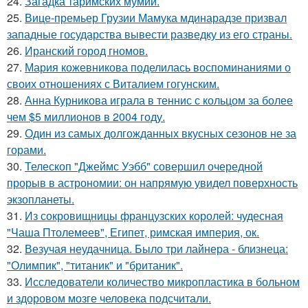
24.
Загадка таримских мумий.
25.
Вице-премьер Грузии Мамука мдинарадзе призвал
западные государства вывести разведку из его страны.
26.
Иранский город гномов.
27.
Мария кожевникова поделилась воспоминаниями о
своих отношениях с Виталием гогунским.
28.
Анна Курникова играла в теннис с кольцом за более
чем $5 миллионов в 2004 году.
29.
Один из самых долгожданных вкусных сезонов не за
горами.
30.
Телескоп "Джеймс Уэбб" совершил очередной
прорыв в астрономии: он напрямую увидел поверхность
экзопланеты.
31.
Из сокровищницы французских королей: чудесная
"Чаша Птолемеев", Египет, римская империя, ок.
32.
Везучая неудачница. Было три лайнера - близнеца:
"Олимпик", "титаник" и "британик".
33.
Исследователи количество микропластика в больном
и здоровом мозге человека подсчитали.