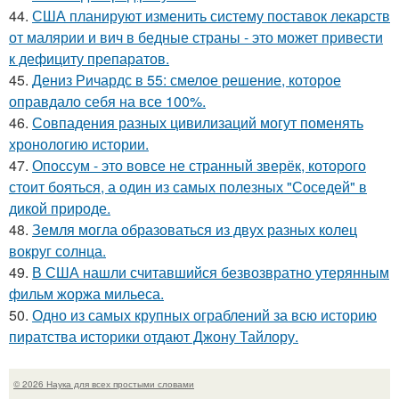
44.
США планируют изменить систему поставок лекарств
от малярии и вич в бедные страны - это может привести
к дефициту препаратов.
45.
Дениз Ричардс в 55: смелое решение, которое
оправдало себя на все 100%.
46.
Совпадения разных цивилизаций могут поменять
хронологию истории.
47.
Опоссум - это вовсе не странный зверёк, которого
стоит бояться, а один из самых полезных "Соседей" в
дикой природе.
48.
Земля могла образоваться из двух разных колец
вокруг солнца.
49.
В США нашли считавшийся безвозвратно утерянным
фильм жоржа мильеса.
50.
Одно из самых крупных ограблений за всю историю
пиратства историки отдают Джону Тайлору.
© 2026 Наука для всех простыми словами