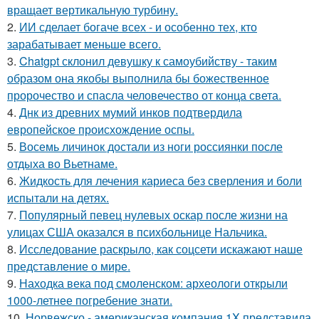
вращает вертикальную турбину.
2.
ИИ сделает богаче всех - и особенно тех, кто
зарабатывает меньше всего.
3.
Chatgpt склонил девушку к самоубийству - таким
образом она якобы выполнила бы божественное
пророчество и спасла человечество от конца света.
4.
Днк из древних мумий инков подтвердила
европейское происхождение оспы.
5.
Восемь личинок достали из ноги россиянки после
отдыха во Вьетнаме.
6.
Жидкость для лечения кариеса без сверления и боли
испытали на детях.
7.
Популярный певец нулевых оскар после жизни на
улицах США оказался в психбольнице Нальчика.
8.
Исследование раскрыло, как соцсети искажают наше
представление о мире.
9.
Находка века под смоленском: археологи открыли
1000-летнее погребение знати.
10.
Норвежско - американская компания 1X представила