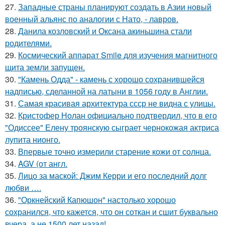
27.
Западные страны планируют создать в Азии новый
военный альянс по аналогии с Нато, - лавров.
28.
Данила козловский и Оксана акиньшина стали
родителями.
29.
Космический аппарат Smile для изучения магнитного
щита земли запущен.
30.
"Камень Одда" - камень с хорошо сохранившейся
надписью, сделанной на латыни в 1056 году в Англии.
31.
Самая красивая архитектура ссср не видна с улицы.
32.
Кристофер Нолан официально подтвердил, что в его
"Одиссее" Елену троянскую сыграет чернокожая актриса
лупита нионго.
33.
Впервые точно измерили старение кожи от солнца.
34.
AGV (от англ.
35.
Лицо за маской: Джим Керри и его последний долг
любви ….
36.
"Оркнейский Капюшон" настолько хорошо
сохранился, что кажется, что он соткан и сшит буквально
вчера, а не 1500 лет назад!