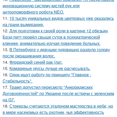
инновационную систему кистей рук для
антропоморфного робота NEO.
11.
10 тысяч уникальных видов цветковых уже оказались
на грани вымирания.
12.
Для подготовки к своей роли в картине 12 обезьян
Брэд питт провёл свыше суток в психиатрической
клинике, внимательно изучая поведение больных.
13.
В Петербурге у девушки чудовищно раздуло голову
после окрашивания волос.
14.
Флоридский синий рак (лат.
15.
Комариные укусы лучше не расчесывать.
16.
Одни ищут работу по принципу "Глaвноe -
Cтaбильность".
17.
Трамп допустил пересмотр "Анкориджских
Договорённостей" по Украине после встречи с зеленским
на G7.
18.
Стрекозы считаются эталоном мастерства в небе, но
в мире насекомых есть охотник, чья эффективность