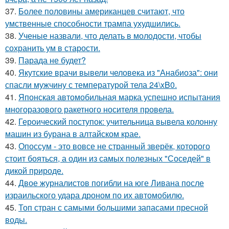
37.
Более половины американцев считают, что
умственные способности трампа ухудшились.
38.
Ученые назвали, что делать в молодости, чтобы
сохранить ум в старости.
39.
Парада не будет?
40.
Якутские врачи вывели человека из "Анабиоза": они
спасли мужчину с температурой тела 24\xB0.
41.
Японская автомобильная марка успешно испытания
многоразового ракетного носителя провела.
42.
Героический поступок: учительница вывела колонну
машин из бурана в алтайском крае.
43.
Опоссум - это вовсе не странный зверёк, которого
стоит бояться, а один из самых полезных "Соседей" в
дикой природе.
44.
Двое журналистов погибли на юге Ливана после
израильского удара дроном по их автомобилю.
45.
Топ стран с самыми большими запасами пресной
воды.