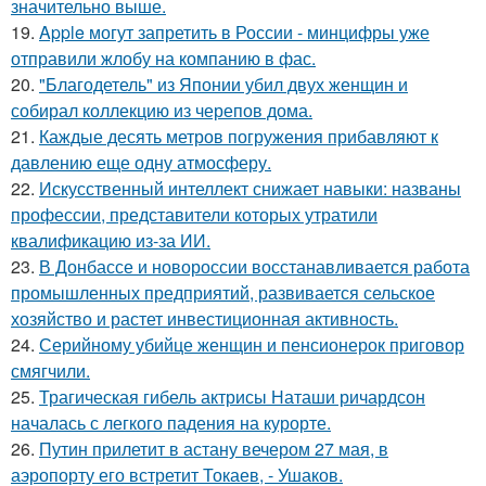
значительно выше.
19.
Apple могут запретить в России - минцифры уже
отправили жлобу на компанию в фас.
20.
"Благодетель" из Японии убил двух женщин и
собирал коллекцию из черепов дома.
21.
Каждые десять метров погружения прибавляют к
давлению еще одну атмосферу.
22.
Искусственный интеллект снижает навыки: названы
профессии, представители которых утратили
квалификацию из-за ИИ.
23.
В Донбассе и новороссии восстанавливается работа
промышленных предприятий, развивается сельское
хозяйство и растет инвестиционная активность.
24.
Серийному убийце женщин и пенсионерок приговор
смягчили.
25.
Трагическая гибель актрисы Наташи ричардсон
началась с легкого падения на курорте.
26.
Путин прилетит в астану вечером 27 мая, в
аэропорту его встретит Токаев, - Ушаков.