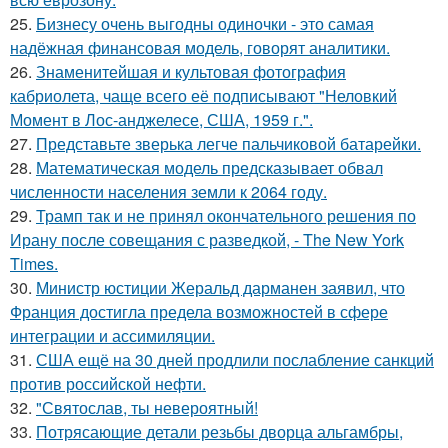
25.
Бизнесу очень выгодны одиночки - это самая
надёжная финансовая модель, говорят аналитики.
26.
Знаменитейшая и культовая фотография
кабриолета, чаще всего её подписывают "Неловкий
Момент в Лос-анджелесе, США, 1959 г.".
27.
Представьте зверька легче пальчиковой батарейки.
28.
Математическая модель предсказывает обвал
численности населения земли к 2064 году.
29.
Трамп так и не принял окончательного решения по
Ирану после совещания с разведкой, - The New York
Times.
30.
Министр юстиции Жеральд дарманен заявил, что
Франция достигла предела возможностей в сфере
интеграции и ассимиляции.
31.
США ещё на 30 дней продлили послабление санкций
против российской нефти.
32.
"Святослав, ты невероятный!
33.
Потрясающие детали резьбы дворца альгамбры,