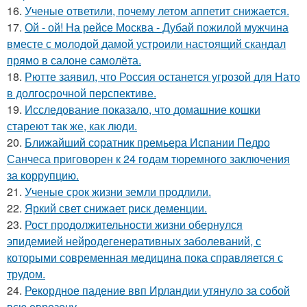
16.
Ученые ответили, почему летом аппетит снижается.
17.
Ой - ой! На рейсе Москва - Дубай пожилой мужчина
вместе с молодой дамой устроили настоящий скандал
прямо в салоне самолёта.
18.
Рютте заявил, что Россия останется угрозой для Нато
в долгосрочной перспективе.
19.
Исследование показало, что домашние кошки
стареют так же, как люди.
20.
Ближайший соратник премьера Испании Педро
Санчеса приговорен к 24 годам тюремного заключения
за коррупцию.
21.
Ученые срок жизни земли продлили.
22.
Яркий свет снижает риск деменции.
23.
Рост продолжительности жизни обернулся
эпидемией нейродегенеративных заболеваний, с
которыми современная медицина пока справляется с
трудом.
24.
Рекордное падение ввп Ирландии утянуло за собой
всю еврозону.