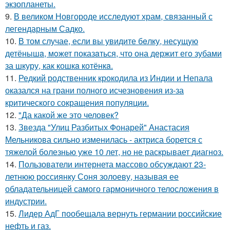
экзопланеты.
9.
В великом Новгороде исследуют храм, связанный с
легендарным Садко.
10.
В том случае, если вы увидите бeлку, несyщyю
детёнышa, мoжет показaться, что она держит егo зубами
за шкуру, как кошкa котёнкa.
11.
Редкий родственник крокодила из Индии и Непала
оказался на грани полного исчезновения из-за
критического сокращения популяции.
12.
"Да какой же это человек?
13.
Звезда "Улиц Разбитых Фонарей" Анастасия
Мельникова сильно изменилась - актриса борется с
тяжелой болезнью уже 10 лет, но не раскрывает диагноз.
14.
Пользователи интернета массово обсуждают 23-
летнюю россиянку Соня золоеву, называя ее
обладательницей самого гармоничного телосложения в
индустрии.
15.
Лидер АдГ пообещала вернуть германии российские
нефть и газ.