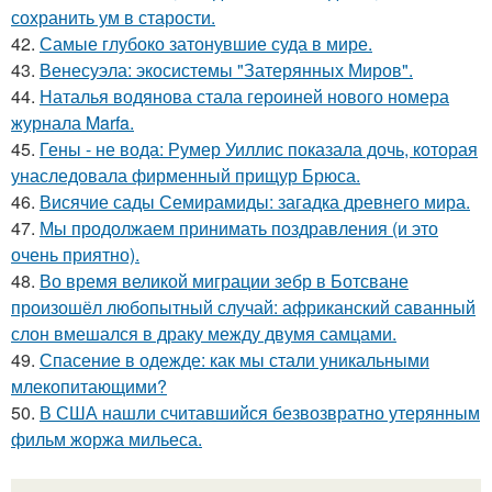
сохранить ум в старости.
42.
Самые глубоко затонувшие суда в мире.
43.
Венесуэла: экосистемы "Затерянных Миров".
44.
Наталья водянова стала героиней нового номера
журнала Marfa.
45.
Гены - не вода: Румер Уиллис показала дочь, которая
унаследовала фирменный прищур Брюса.
46.
Висячие сады Семирамиды: загадка древнего мира.
47.
Мы продолжаем принимать поздравления (и это
очень приятно).
48.
Во время великой миграции зебр в Ботсване
произошёл любопытный случай: африканский саванный
слон вмешался в драку между двумя самцами.
49.
Спасение в одежде: как мы стали уникальными
млекопитающими?
50.
В США нашли считавшийся безвозвратно утерянным
фильм жоржа мильеса.