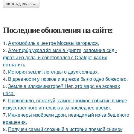
читать дальше →
Последние обновления на сайте:
1.
Автомобиль в центре Москвы загорелся.
2.
Агент фбр украл $1 млн в крипте, запомнив сид -
фразы из дела, и советовался с Chatgpt, как их
потратить.
3.
История земли: легенды о двух солнцах.
4.
В древности у тюрков и ацтеков было одно божество.
5.
Земля в иллюминаторе? Нет, это марс на экранах
наса!
6.
Произошло, пожалуй, самое громкое событие в мире
искусственного интеллекта за последнее время.
7.
Инженеры изобрели дрон, невидимый из-за бешеного
вращения.
8.
Получен самый сложный в истории прямой снимок