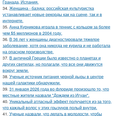
Гранада, Испания.
34.
Женщина - базука: российская культуристка
устанавливает новые рекорды как на сцене, так и в
интернете.
35.
Анна Курникова играла в теннис с кольцом за более
чем $5 миллионов в 2004 году.
36.
В 36 лет у женщины диагностировали тяжелое
заболевание, хотя она никогда не курила и не работала
на опасном производстве.
37.
В античной Греции было известно о планетах и
других светилах, но полагали, что все они движутся
вокруг земли.
38.
Ученые источник питания черной дыры в центре
нашей галактики обнаружили.
39.
31 января 2026 года во флориде произошло то, что
местные жители назвали "Дождем из Игуан".
40.
Уникальный атласный эффект получается из-за того,
что каждый волос у этих грызунов полый внутри.
41.
Ученые назвали, что делать в молодости, чтобы