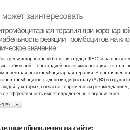
 может заинтересовать
итромбоцитарная терапия при коронарной
иабельность реакции тромбоцитов на кло
ническое значение
бострениях коронарной болезни сердца (КБС) и на протяжен
ных стабильной стенокардией после имплантации стентов,
омпо­нентная антитромбоцитарная терапия. В настоящее вр
торов тромбоци­тов к аденозиндифосфату (АДФ) из группы т
 людей, у которых, согласно современным рекомендациям, 
о ее эффективность имеет опреде­ленные ограничения.
ь дальше →
ледние обновления на сайте: