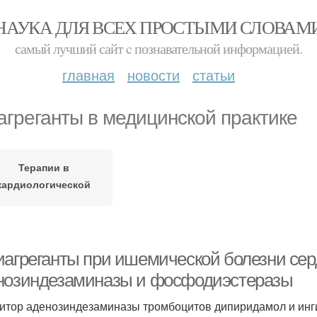
НАУКА ДЛЯ ВСЕХ ПРОСТЫМИ СЛОВАМ
самый лучший сайт c познавательной информацией.
главная
новости
статьи
агреганты в медицинской практике
Терапии в
кардиологической
практике
иагреганты при ишемической болезни сер
нозиндезаминазы и фосфодиэстеразы
итор аденозиндезаминазы тромбоцитов дипиридамол и ин