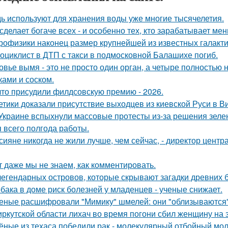
ь используют для хранения воды уже многие тысячелетия.
сделает богаче всех - и особенно тех, кто зарабатывает мен
рофизики наконец размер крупнейшей из известных галакти
оциклист в ДТП с такси в подмосковной Балашихе погиб.
овье вымя - это не просто один орган, а четыре полностью
ками и соском.
что присудили филдсовскую премию - 2026.
етики доказали присутствие выходцев из киевской Руси в Ви
Украине вспыхнули массовые протесты из-за решения зеле
я всего полгода работы.
сияне никогда не жили лучше, чем сейчас, - директор цент
т даже мы не знаем, как комментировать.
легендарных островов, которые скрывают загадки древних б
бака в доме риск болезней у младенцев - ученые снижает.
еные расшифровали "Мимику" шмелей: они "облизываются" 
иркутской области лихач во время погони сбил женщину на з
ёные из техаса победили рак - молекулярный отбойный мол