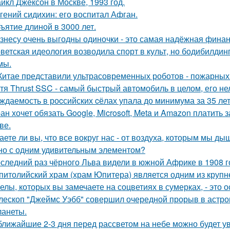
йкл Джексон в Москве, 1993 год.
гений сидихин: его воспитал Афган.
ъятие длиной в 3000 лет.
знесу очень выгодны одиночки - это самая надёжная финан
ветская идеология возводила спорт в культ, но бодибилди
мы.
Китае представили ультрасовременных роботов - пожарных 
тя Thrust SSC - самый быстрый автомобиль в целом, его не
ждаемость в роcсийских cёлах упала до минимума за 35 лет
ан хочет обязать Google, Microsoft, Meta и Amazon платить 
ве.
аете ли вы, что все вокруг нас - от воздуха, которым мы ды
но с одним удивительным элементом?
следний раз чёрного Льва видели в южной Африке в 1908 г
питолийский храм (храм Юпитера) является одним из крупн
елы, которых вы замечаете на соцветиях в сумерках, - это о
лескоп "Джеймс Уэбб" совершил очередной прорыв в астро
ланеты.
ближайшие 2-3 дня перед рассветом на небе можно будет ув