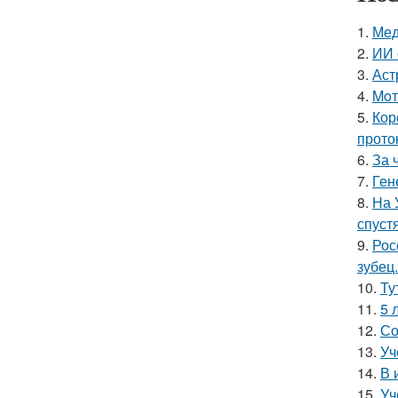
1.
Мед
2.
ИИ 
3.
Аст
4.
Moт
5.
Кор
прото
6.
За 
7.
Ген
8.
На 
спуст
9.
Рос
зубец.
10.
Ту
11.
5 
12.
Со
13.
Уч
14.
В 
15.
Уч