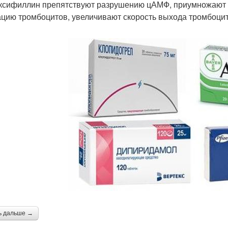
ксифиллин препятствуют разрушению цАМФ, приумножают е
ацию тромбоцитов, увеличивают скорость выхода тромбоцито
ь дальше →