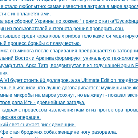
е стало любопытно: самая известная актриса в мире взросл
сти с инопланетянами.
атаря сборной Украины по хоккею " прямо с катка"Бусифиц
ин из пользователей интернета решил проверить соц.
стывшее среди коралловых рифов тело кажется медитирующ
ый процесс борьбы с плавучестью.
мка осьминога после спаривания превращается в затворни
льний Восток и Арктика формируют уникальную технологич
иумф тита. Арка Тита, воздвигнутая в 81 году нашей эры в 
ник.
A VI будет стоить 80 долларов, а за Ultimate Edition придётс
еные выяснили, кто лучше договаривается: мужчины или 
мные микробы на марсе усохнут, но выживут - показал экс
тров рапа Ити - древнейшая загадка.
 кадрах с процессом извлечения камня из протектора про
инская операция.
кий свет снижает риск деменции.
Уфе стая бродячих собак женщине ногу разорвала.