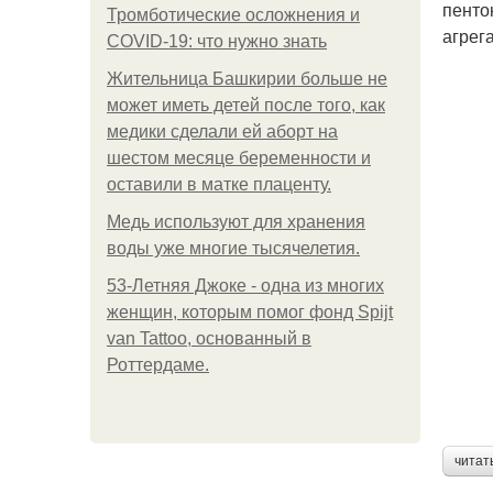
пенто
Тромботические осложнения и
агрег
COVID-19: что нужно знать
Жительница Башкирии больше не
может иметь детей после того, как
медики сделали ей аборт на
шестом месяце беременности и
оставили в матке плаценту.
Медь используют для хранения
воды уже многие тысячелетия.
53-Летняя Джоке - одна из многих
женщин, которым помог фонд Spijt
van Tattoo, основанный в
Роттердаме.
читат