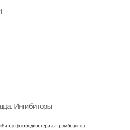
И
дца. Ингибиторы
гибитор фосфодиэстеразы тромбоцитов