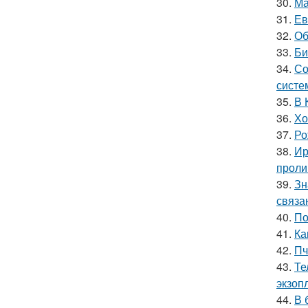
30.
Ма
31.
Ев
32.
Об
33.
Би
34.
Со
систе
35.
В 
36.
Хо
37.
Ро
38.
Ир
проли
39.
Зн
связа
40.
По
41.
Ка
42.
Пч
43.
Те
экзоп
44.
В 