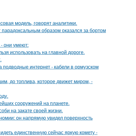
совая модель, говорят аналитики.
нг парадоксальным образом оказался за бортом
- они умеют:
льзя использовать на главной дороге.
.
за подводные интернет - кабели в ормузском
шим, до топлива, которое движет миром, -
оду.
ейших сооружений на планете.
соби на закате своей жизни.
номии: он напрямую увидел поверхность
идеть единственную сейчас яркую комету -