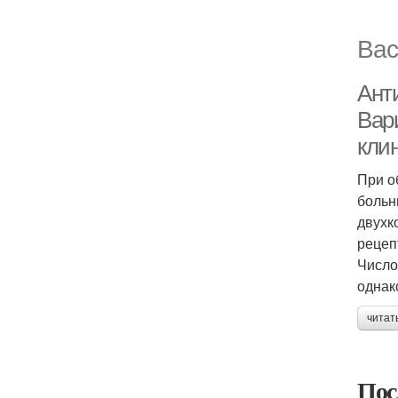
Вас
Ант
Вар
кли
При о
боль­
двухк
рецеп
Число
однак
читат
Пос