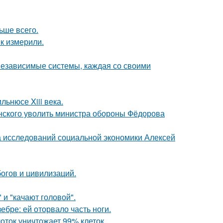
ьше всего.
к измерили.
 независимые системы, каждая со своими
льнюсе Xiii века.
нского уволить министра обороны Фёдорова
ра исследований социальной экономики Алексей
огов и цивилизаций.
и "качают головой".
ебре: ей оторвало часть ноги.
оток уничтожает 99% клеток.