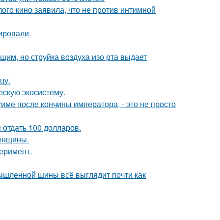
ого кино заявила, что не против интимной
ировали.
им, но струйка воздуха изо рта выдает
цу.
ескую экосистему.
Риме после кончины императора, - это не просто
я отдать 100 долларов.
женщины.
перимент.
мышленной шины всё выглядит почти как