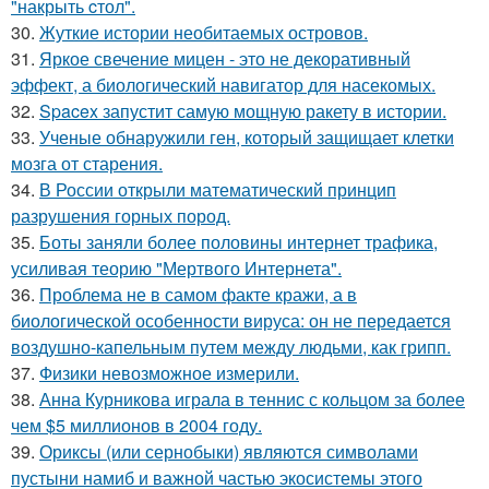
"накрыть cтол".
30.
Жуткие истории необитаемых островов.
31.
Яркое свечение мицен - это не декоративный
эффект, а биологический навигатор для насекомых.
32.
Spacex запустит самую мощную ракету в истории.
33.
Ученые обнаружили ген, который защищает клетки
мозга от старения.
34.
В России открыли математический принцип
разрушения горных пород.
35.
Боты заняли более половины интернет трафика,
усиливая теорию "Мертвого Интернета".
36.
Проблема не в самом факте кражи, а в
биологической особенности вируса: он не передается
воздушно-капельным путем между людьми, как грипп.
37.
Физики невозможное измерили.
38.
Анна Курникова играла в теннис с кольцом за более
чем $5 миллионов в 2004 году.
39.
Ориксы (или сернобыки) являются символами
пустыни намиб и важной частью экосистемы этого