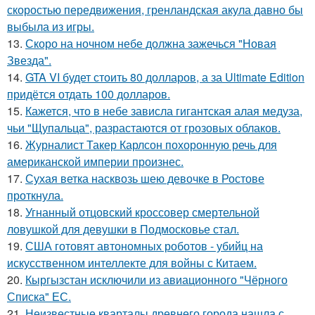
скоростью передвижения, гренландская акула давно бы
выбыла из игры.
13.
Скоро на ночном небе должна зажечься "Новая
Звезда".
14.
GTA VI будет стоить 80 долларов, а за Ultimate Edition
придётся отдать 100 долларов.
15.
Кажется, что в небе зависла гигантская алая медуза,
чьи "Щупальца", разрастаются от грозовых облаков.
16.
Журналист Такер Карлсон похоронную речь для
американской империи произнес.
17.
Сухая ветка насквозь шею девочке в Ростове
проткнула.
18.
Угнанный отцовский кроссовер смертельной
ловушкой для девушки в Подмосковье стал.
19.
США готовят автономных роботов - убийц на
искусственном интеллекте для войны с Китаем.
20.
Кыргызстан исключили из авиационного "Чёрного
Списка" ЕС.
21.
Неизвестные кварталы древнего города нашла с