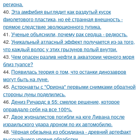
региона.
40.
Эта амфибия выглядит как раздутый кусок
фиолетового пластика, но её странная внешность -
прямое следствие эволюционного тупика.
41.
Ученые объяснили, почему рак сердца - редкость.
42.
Уникальный атласный эффект получается из-за того,
что каждый волос у этих грызунов полый внутри.
43.
Чем опасен разлив нефти в акватории черного моря
близ туапсе?
44.
Появилась теория о том, что останки динозавров
могут быть на луне.
45.
Астронавты с "Ориона" первыми снимками обратной
стороны луны поделились.
46.
Дениз Ричардс в 55: смелое решение, которое
оправдало себя на все 100%.
47.
Двое журналистов погибли на юге Ливана после
израильского удара дроном по их автомобилю.
48.
Чёрная обезьяна из обсидиана - древний артефакт
высочайшего уровня обработки.