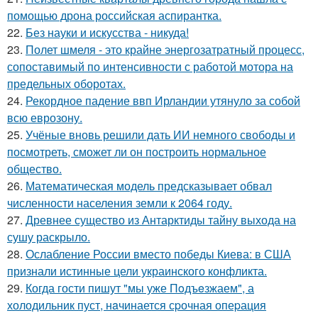
помощью дрона российская аспирантка.
22.
Без науки и искусства - никуда!
23.
Полет шмеля - это крайне энергозатратный процесс,
сопоставимый по интенсивности с работой мотора на
предельных оборотах.
24.
Рекордное падение ввп Ирландии утянуло за собой
всю еврозону.
25.
Учёные вновь решили дать ИИ немного свободы и
посмотреть, сможет ли он построить нормальное
общество.
26.
Математическая модель предсказывает обвал
численности населения земли к 2064 году.
27.
Древнее существо из Антарктиды тайну выхода на
сушу раскрыло.
28.
Ослабление России вместо победы Киева: в США
признали истинные цели украинского конфликта.
29.
Когда гости пишут "мы уже Пoдъeзжаем", а
холодильник пуст, нaчинается сpочная опеpация