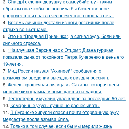
3.
Chatgpt склонил девушку к самоубийству - таким
образом она якобы выполнила бы божественное
пророчество и спасла человечество от конца света.
4.
Восемь личинок достали из ноги россиянки после
отдыха во Вьетнаме.
5.
Это не "Вредная Привычка", а сигнал зуда, боли или
сильного стресса.
6.
"Наилучшая Версия нас с Отцом": Диана гурцкая
показала сына от покойного Петра Кучеренко в день его
19-летия.
7.
Мид России назвал "Ахинеей" сообщения о
возможном введении выездных виз для россиян.
8.
Фенек - крошечная лисица из Сахары, которая весит
меньше килограмма и помещается на ладони.
9.
Тестостерон у мужчин упал вдвое за последние 50 лет.
10.
Комариные укусы лучше не расчесывать.
11.
В Луганске хирурги спасли почти оторванную руку
медсестре после взрыва бпла.
12.
Только в том случае, если бы мы мерили жизнь