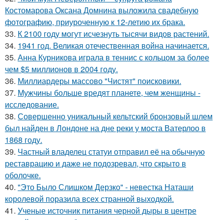
Костомарова Оксана Домнина выложила свадебную
фотографию, приуроченную к 12-летию их брака.
33.
К 2100 году могут исчезнуть тысячи видов растений.
34.
1941 год. Великая отечественная война начинается.
35.
Анна Курникова играла в теннис с кольцом за более
чем $5 миллионов в 2004 году.
36.
Миллиардеры массово "Чистят" поисковики.
37.
Мужчины больше вредят планете, чем женщины -
исследование.
38.
Совершенно уникальный кельтский бронзовый шлем
был найден в Лондоне на дне реки у моста Ватерлоо в
1868 году.
39.
Частный владелец статуи отправил её на обычную
реставрацию и даже не подозревал, что скрыто в
оболочке.
40.
"Это Было Слишком Дерзко" - невестка Наташи
королевой поразила всех странной выходкой.
41.
Ученые источник питания черной дыры в центре