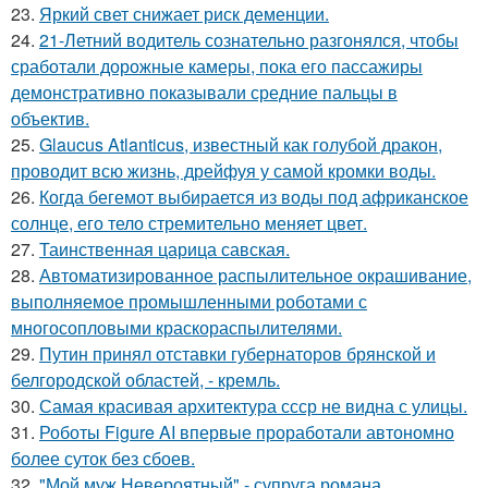
23.
Яркий свет снижает риск деменции.
24.
21-Летний водитель сознательно разгонялся, чтобы
сработали дорожные камеры, пока его пассажиры
демонстративно показывали средние пальцы в
объектив.
25.
Glaucus Atlanticus, известный как голубой дракон,
проводит всю жизнь, дрейфуя у самой кромки воды.
26.
Когда бегемот выбирается из воды под африканское
солнце, его тело стремительно меняет цвет.
27.
Таинственная царица савская.
28.
Автоматизированное распылительное окрашивание,
выполняемое промышленными роботами с
многосопловыми краскораспылителями.
29.
Путин принял отставки губернаторов брянской и
белгородской областей, - кремль.
30.
Самая красивая архитектура ссср не видна с улицы.
31.
Роботы Figure AI впервые проработали автономно
более суток без сбоев.
32.
"Мой муж Невероятный" - супруга романа