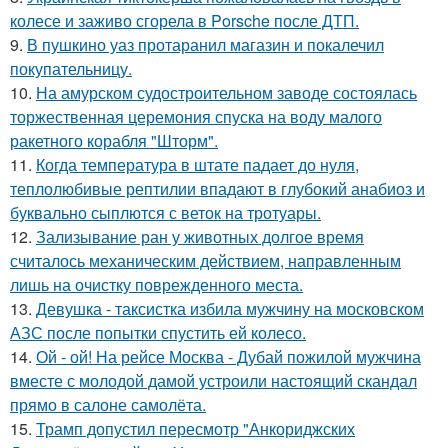
колесе и заживо сгорела в Porsche после ДТП.
9.
В пушкино уаз протаранил магазин и покалечил
покупательницу.
10.
На амурском судостроительном заводе состоялась
торжественная церемония спуска на воду малого
ракетного корабля "Шторм".
11.
Когда температура в штате падает до нуля,
теплолюбивые рептилии впадают в глубокий анабиоз и
буквально сыплются с веток на тротуары.
12.
Зализывание ран у животных долгое время
считалось механическим действием, направленным
лишь на очистку поврежденного места.
13.
Девушка - таксистка избила мужчину на московском
АЗС после попытки спустить ей колесо.
14.
Ой - ой! На рейсе Москва - Дубай пожилой мужчина
вместе с молодой дамой устроили настоящий скандал
прямо в салоне самолёта.
15.
Трамп допустил пересмотр "Анкориджских