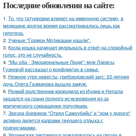
Последние обновления на сайте:
1.
То, что татуировки влияют на иммунную систему, в
медицине долгое время рассматривалось лишь как
гипотеза.
2.
Ученые "Гормон Мотивации нашли".
3.
Когда кошка начинает мурлыкать в ответ на спокойный
голос, это не случайность.
4.
"Мы оба - Эмоциональные Люди": муж Ларисы
Гузеевой рассказал о конфликтах в семье.
5.
Нежное утро невесты, грибоедовский загс: 22-летняя
дочь Олега Газманова вышла замуж.
6.
Редкий родственник крокодила из Индии и Непала
оказался на грани полного исчезновения из-за
критического сокращения популяции.
7.
Звезда боевиков "Отряд Самоубийц" и "дом у дороги"
активно делится кадрами текущего отдыха с
подписчиками.
8.
Украинская тиктокерша пожаловалась на гвоздь в