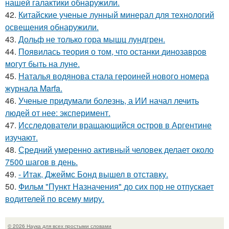
нашей галактики обнаружили.
42.
Китайские ученые лунный минерал для технологий
освещения обнаружили.
43.
Дольф не только гора мышц лундгрен.
44.
Появилась теория о том, что останки динозавров
могут быть на луне.
45.
Наталья водянова стала героиней нового номера
журнала Marfa.
46.
Ученые придумали болезнь, а ИИ начал лечить
людей от нее: эксперимент.
47.
Исследователи вращающийся остров в Аргентине
изучают.
48.
Средний умеренно активный человек делает около
7500 шагов в день.
49.
- Итак, Джеймс Бонд вышел в отставку.
50.
Фильм "Пункт Назначения" до сих пор не отпускает
водителей по всему миру.
© 2026 Наука для всех простыми словами