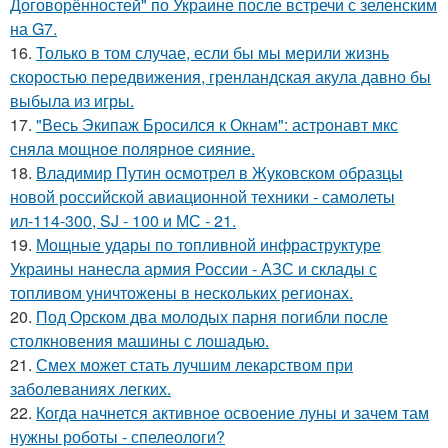
Договорённостей" по Украине после встречи с зеленским
на G7.
16.
Только в том случае, если бы мы мерили жизнь
скоростью передвижения, гренландская акула давно бы
выбыла из игры.
17.
"Весь Экипаж Бросился к Окнам": астронавт мкс
сняла мощное полярное сияние.
18.
Владимир Путин осмотрел в Жуковском образцы
новой российской авиационной техники - самолеты
ил-114-300, SJ - 100 и МС - 21.
19.
Мощные удары по топливной инфраструктуре
Украины нанесла армия России - АЗС и склады с
топливом уничтожены в нескольких регионах.
20.
Под Орском два молодых парня погибли после
столкновения машины с лошадью.
21.
Смех может стать лучшим лекарством при
заболеваниях легких.
22.
Когда начнется активное освоение луны и зачем там
нужны роботы - спелеологи?