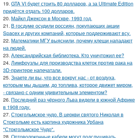
19.
GTA VI будет стоить 80 долларов, а за Ultimate Edition
придётся отдать 100 долларов.
20.
Майкл Джексон в Москве, 1993 год.
21.
В госдуме осудили россиян, покупающих акции
Spacex и других компаний, которые поддерживают всу.
22.
Математики МГУ выяснили, почему клещи нападают
на людей.
23.
Александрийская библиотека. Кто уничтожил ее?
24.
Лимфоузлы для производства клеток против рака на
3D-принтере напечатали.
25.
Знаете ли вы, что все вокруг нас - от воздуха,
которым мы дышим, до топлива, которое движет миром,
- связано с одним удивительным элементом?
26.
Последний раз чёрного Льва видели в южной Африке
в 1908 году.
27.
Стокгольмское чудо. В церкви святого Николая в
Стокгольме есть картина художника Урбана
"Стокгольмское Чудо".
28.
Оптоволоконные кабели могут подслушивать