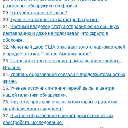
разговоры, обнаружили геофизики.
29.
Что уничтожило гнёздово?
30.
Туапсе экологическая катастрофа грозит.
31.
Частный владелец статуи отправил её на обычную
реставрацию и даже не подозревал, что скрыто в
оболочке.
32.
Монетный двор США отмывает золото наркокартелей
и продаёт его как "Чистое Американское".
33.
Стало известно о желании трампа выйти из войны с
Ираном.
34.
Уровень образования связали с продолжительностью
жизни.
35.
Ученые источник питания черной дыры в центре
нашей галактики обнаружили.
36.
Фруктозу признали опасным фактором в развитии
метаболического синдрома.
37.
Высшее образование снижает риск психических
расстройств: исследование.