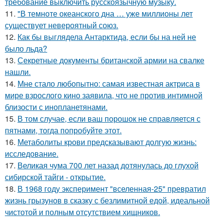
требование выключить русскоязычную музыку.
11.
"В темноте океанского дна … уже миллионы лет
существует невероятный союз.
12.
Как бы выглядела Антарктида, если бы на ней не
было льда?
13.
Секретные документы британской армии на свалке
нашли.
14.
Мне стало любопытно: самая известная актриса в
мире взрослого кино заявила, что не против интимной
близости с инопланетянами.
15.
В том случае, если ваш порошок не справляется с
пятнами, тогда попробуйте этот.
16.
Метаболиты крови предсказывают долгую жизнь:
исследование.
17.
Великая чума 700 лет назад дотянулась до глухой
сибирской тайги - открытие.
18.
В 1968 году эксперимент "вселенная-25" превратил
жизнь грызунов в сказку с безлимитной едой, идеальной
чистотой и полным отсутствием хищников.