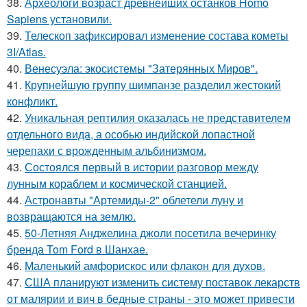
38.
Археологи возраст древнейших останков Homo
Sapiens установили.
39.
Телескоп зафиксировал изменение состава кометы
3I/Atlas.
40.
Венесуэла: экосистемы "Затерянных Миров".
41.
Крупнейшую группу шимпанзе разделил жестокий
конфликт.
42.
Уникальная рептилия оказалась не представителем
отдельного вида, а особью индийской лопастной
черепахи с врожденным альбинизмом.
43.
Состоялся первый в истории разговор между
лунным кораблем и космической станцией.
44.
Астронавты "Артемиды-2" облетели луну и
возвращаются на землю.
45.
50-Летняя Анджелина джоли посетила вечеринку
бренда Tom Ford в Шанхае.
46.
Маленький амфорискос или флакон для духов.
47.
США планируют изменить систему поставок лекарств
от малярии и вич в бедные страны - это может привести