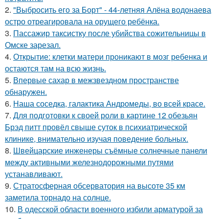
2.
"Выбросить его за Борт" - 44-летняя Алёна водонаева
остро отреагировала на орущего ребёнка.
3.
Пассажир таксистку после убийства сожительницы в
Омске зарезал.
4.
Открытие: клетки матери проникают в мозг ребенка и
остаются там на всю жизнь.
5.
Впервые сахар в межзвездном пространстве
обнаружен.
6.
Наша соседка, галактика Андромеды, во всей красе.
7.
Для подготовки к своей роли в картине 12 обезьян
Брэд питт провёл свыше суток в психиатрической
клинике, внимательно изучая поведение больных.
8.
Швейцарские инженеры съёмные солнечные панели
между активными железнодорожными путями
устанавливают.
9.
Стратосферная обсерватория на высоте 35 км
заметила торнадо на солнце.
10.
В одесской области военного избили арматурой за