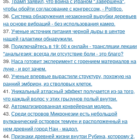
35.
Трамп заявил, что война с Ираном "Завершена",
чтобы обойти согласование с конгрессом, - Politico.
36.
Система обнаружения незаконной вырубки деревьев
на основе вибраций - без использования камер.
37.
Ученые источник питания черной дыры в центре
нашей галактики обнаружили.
38.
Подключайтесь в 19: 00 к онлайн - трансляции лекции
"анальгезия: всегда ли отсутствие боли - это благо?
39.
Наса готовит эксперимент с горением материалов на
луне - и вот зачем.
40.
Ученые впервые вырастили структуру, похожую на
ранний эмбрион, из стволовых клеток.
41.
Уникальный атласный эффект получается из-за того,
что каждый волос у этих грызунов полый внутри.
42.
Автоматизированная конвейерная модель.
43.
Среди островов Микронезии есть небольшой
вулканический островок темуен и расположенный на
нем древний город Нан - мадол.
44.
Признаки древней жизни внутри Рубина, которому 2,