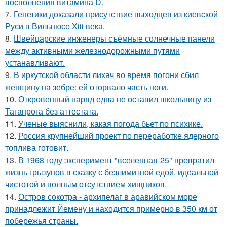
восполнения витамина D.
7.
Генетики доказали присутствие выходцев из киевской
Руси в Вильнюсе Xiii века.
8.
Швейцарские инженеры съёмные солнечные панели
между активными железнодорожными путями
устанавливают.
9.
В иркутской области лихач во время погони сбил
женщину на зебре: ей оторвало часть ноги.
10.
Откровенный наряд едва не оставил школьницу из
Таганрога без аттестата.
11.
Ученые выяснили, какая погода бьет по психике.
12.
Россия крупнейший проект по переработке ядерного
топлива готовит.
13.
В 1968 году эксперимент "вселенная-25" превратил
жизнь грызунов в сказку с безлимитной едой, идеальной
чистотой и полным отсутствием хищников.
14.
Остров сокотра - архипелаг в аравийском море
принадлежит Йемену и находится примерно в 350 км от
побережья страны.