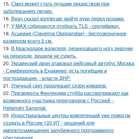
15.
Смех может стать лучшим лекарством при
заболеваниях легких.
16.
Врач сказал коллегам: мойте руки перед родами.
17.
У MAX собираются отобрать TLS - сертификат.
18.
Асцидия (Clavelina Ossipandae) - беспозвоночное
размером всего 2 см.
19.
В Краснодаре водителя, переехавшего ногу девочке
на переходе, решили не судить.
20.
Украинский дрон атаковал рейсовый автобус Москва
- Симферополь в Енакиево, есть погибшие и
пострадавшие, - власти ДНР.
21.
Уличный свет продлевает сезон комаров.
22.
Президента Финляндии стубба рассматривают как
возможного участника переговоров с Россией, -
Helsingin Sanomat.
23.
Индустриальные центры компетенций уже помогли
создать в России 120 ИТ - решений для
импортозамещения зарубежного программного
обеспечения.