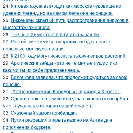
24.
Китовая акула выглядит как морское чудовище из
древних легенд, но на самом деле она не хищник.
25.
Инженеры скрытый путь распространения вирусов в
многоэтажках нашли.
26.
"Вечные Химикаты" почти у всех нашли.
27.
Российские химики в морских звездах новые
полезные молекулы нашли.
28.
К 2100 году могут исчезнуть тысячи видов растений.
29.
Арктические зайцы - это не те милые пушистики,
какими ты их себе представляешь.
30.
Волочкова заявила, что продолжит судиться за свою
пенсию.
31.
"Астрономические Коридоры Пирамиды Хеопса".
32.
Сдвиги полюсов земли или угла наклона оси к орбите
уже случались в истории нашей планеты.
33.
Сказочный замок гарибальди.
34.
Путин разрешил открыть казино на Алтае для
пополнения бюджета.