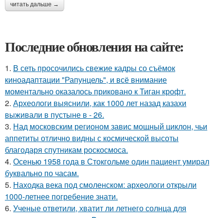
читать дальше →
Последние обновления на сайте:
1.
В сеть просочились свежие кадры со съёмок
киноадаптации "Рапунцель", и всё внимание
моментально оказалось приковано к Тиган крофт.
2.
Археологи выяснили, как 1000 лет назад казахи
выживали в пустыне в - 26.
3.
Над московским регионом завис мощный циклон, чьи
аппетиты отлично видны с космической высоты
благодаря спутникам роскосмоса.
4.
Осенью 1958 года в Стокгольме один пациент умирал
буквально по часам.
5.
Находка века под смоленском: археологи открыли
1000-летнее погребение знати.
6.
Ученые ответили, хватит ли летнего солнца для