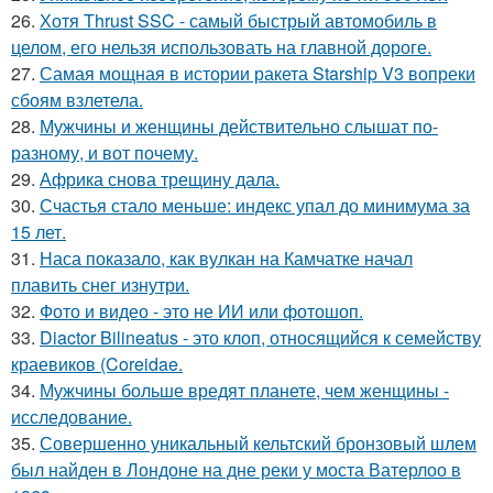
26.
Хотя Thrust SSC - самый быстрый автомобиль в
целом, его нельзя использовать на главной дороге.
27.
Самая мощная в истории ракета Starship V3 вопреки
сбоям взлетела.
28.
Мужчины и женщины действительно слышат по-
разному, и вот почему.
29.
Африка снова трещину дала.
30.
Счастья стало меньше: индекс упал до минимума за
15 лет.
31.
Наса показало, как вулкан на Камчатке начал
плавить снег изнутри.
32.
Фото и видео - это не ИИ или фотошоп.
33.
Diactor Bilineatus - это клоп, относящийся к семейству
краевиков (Coreidae.
34.
Мужчины больше вредят планете, чем женщины -
исследование.
35.
Совершенно уникальный кельтский бронзовый шлем
был найден в Лондоне на дне реки у моста Ватерлоо в