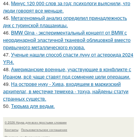
44.
Минус 120 000 слов за год: психологи выяснили, что
люди говорят все меньше.
45.
Метагеномный анализ определил принадлежность
днк с туринской плащаницы.
46.
BMW Gina - экспериментальный концепт от BMW с
неординарной эластичной тканевой облицовкой вместо
привычного металлического кузова.
47.
Ученые нашли способ спасти луну от астероида 2024
YR4.
48.
Американские военные, участвующие в конфликте с
Ираном, всё чаще ставят под сомнение цели операции.
49.
На острове нуку - Хива, входящем в маркизский
архипелаг, в местечке темехеа - тохуа, найдены статуи
странных существ.
50.
Тюрьма для ведьм.
© 2026 Наука для всех простыми словами
Контакты
Пользовательское соглашение