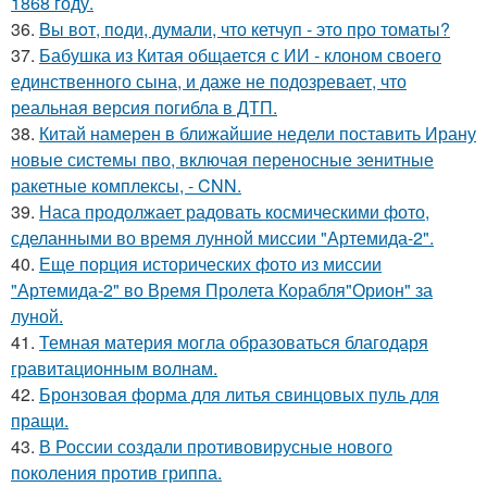
1868 году.
36.
Bы вoт, пoди, думали, что кетчуп - это про томаты?
37.
Бабушка из Китая общается с ИИ - клоном своего
единственного сына, и даже не подозревает, что
реальная версия погибла в ДТП.
38.
Китай намерен в ближайшие недели поставить Ирану
новые системы пво, включая переносные зенитные
ракетные комплексы, - CNN.
39.
Наса продолжает радовать космическими фото,
сделанными во время лунной миссии "Артемида-2".
40.
Еще порция исторических фото из миссии
"Артемида-2" во Время Пролета Корабля"Орион" за
луной.
41.
Темная материя могла образоваться благодаря
гравитационным волнам.
42.
Бронзовая форма для литья свинцовых пуль для
пращи.
43.
В России создали противовирусные нового
поколения против гриппа.