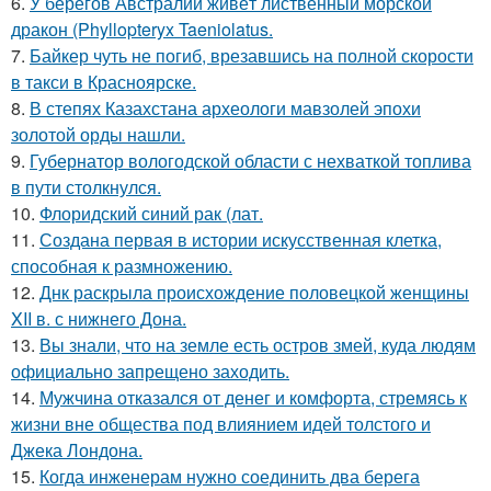
6.
У берегов Австралии живёт лиственный морской
дракон (Phyllopteryx Taeniolatus.
7.
Байкер чуть не погиб, врезавшись на полной скорости
в такси в Красноярске.
8.
В степях Казахстана археологи мавзолей эпохи
золотой орды нашли.
9.
Губернатор вологодской области с нехваткой топлива
в пути столкнулся.
10.
Флоридский синий рак (лат.
11.
Создана первая в истории искусственная клетка,
способная к размножению.
12.
Днк раскрыла происхождение половецкой женщины
XII в. с нижнего Дона.
13.
Вы знали, что на земле есть остров змей, куда людям
официально запрещено заходить.
14.
Мужчина отказался от денег и комфорта, стремясь к
жизни вне общества под влиянием идей толстого и
Джека Лондона.
15.
Когда инженерам нужно соединить два берега