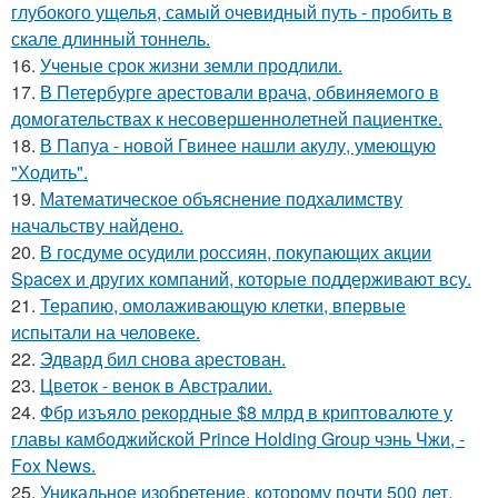
глубокого ущелья, самый очевидный путь - пробить в
скале длинный тоннель.
16.
Ученые срок жизни земли продлили.
17.
В Петербурге арестовали врача, обвиняемого в
домогательствах к несовершеннолетней пациентке.
18.
В Папуа - новой Гвинее нашли акулу, умеющую
"Ходить".
19.
Математическое объяснение подхалимству
начальству найдено.
20.
В госдуме осудили россиян, покупающих акции
Spacex и других компаний, которые поддерживают всу.
21.
Терапию, омолаживающую клетки, впервые
испытали на человеке.
22.
Эдвард бил снова аpестован.
23.
Цветок - венок в Австралии.
24.
Фбр изъяло рекордные $8 млрд в криптовалюте у
главы камбоджийской Prince Holding Group чэнь Чжи, -
Fox News.
25.
Уникальное изобретение, которому почти 500 лет.