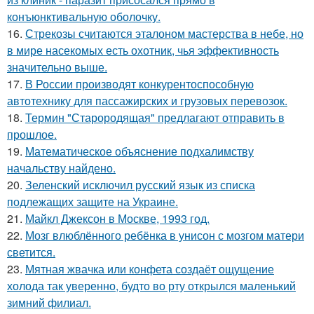
конъюнктивальную оболочку.
16.
Стрекозы считаются эталоном мастерства в небе, но
в мире насекомых есть охотник, чья эффективность
значительно выше.
17.
В России производят конкурентоспособную
автотехнику для пассажирских и грузовых перевозок.
18.
Термин "Старородящая" предлагают отправить в
прошлое.
19.
Математическое объяснение подхалимству
начальству найдено.
20.
Зеленский исключил русский язык из списка
подлежащих защите на Украине.
21.
Майкл Джексон в Москве, 1993 год.
22.
Мозг влюблённого ребёнка в унисон с мозгом матери
светится.
23.
Мятная жвачка или конфета создаёт ощущение
холода так уверенно, будто во рту открылся маленький
зимний филиал.