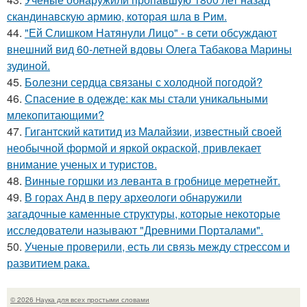
скандинавскую армию, которая шла в Рим.
44.
"Ей Слишком Натянули Лицо" - в сети обсуждают
внешний вид 60-летней вдовы Олега Табакова Марины
зудиной.
45.
Болезни сердца связаны с холодной погодой?
46.
Спасение в одежде: как мы стали уникальными
млекопитающими?
47.
Гигантский катитид из Малайзии, известный своей
необычной формой и яркой окраской, привлекает
внимание ученых и туристов.
48.
Винные горшки из леванта в гробнице меретнейт.
49.
В горах Анд в перу археологи обнаружили
загадочные каменные структуры, которые некоторые
исследователи называют "Древними Порталами".
50.
Ученые проверили, есть ли связь между стрессом и
развитием рака.
© 2026 Наука для всех простыми словами