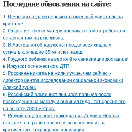
Последние обновления на сайте:
1.
В России создали первый плазменный двигатель на
криптоне.
2.
Открытие: клетки матери проникают в мозг ребенка и
остаются там на всю жизнь.
3.
В Австралии обнаружены предки всех хищных
сумчатых, жившие 35 млн лет назад.
4.
Грудного ребенка на вертолёте санавиации доставили
в Иркутск после жесткого ДТП.
5.
Россияне никогда не жили лучше, чем сейчас, -
директор центра исследований социальной экономики
Алексей зубец.
6.
Российский альпинист лишился пальцев после
восхождения на макалу и обвинил гида - тот бросил его
на высоте 7900 метров.
7.
Редкий родственник крокодила из Индии и Непала
оказался на грани полного исчезновения из-за
критического сокращения популяции.