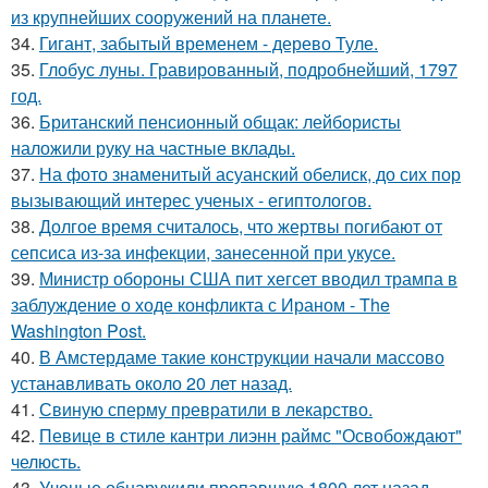
из крупнейших сооружений на планете.
34.
Гигант, забытый временем - дерево Туле.
35.
Глобус луны. Гравированный, подробнейший, 1797
год.
36.
Британский пенсионный общак: лейбористы
наложили руку на частные вклады.
37.
На фото знаменитый асуанский обелиск, до сих пор
вызывающий интерес ученых - египтологов.
38.
Долгое время считалось, что жертвы погибают от
сепсиса из-за инфекции, занесенной при укусе.
39.
Министр обороны США пит хегсет вводил трампа в
заблуждение о ходе конфликта с Ираном - The
Washington Post.
40.
В Амстердаме такие конструкции начали массово
устанавливать около 20 лет назад.
41.
Свиную сперму превратили в лекарство.
42.
Певице в стиле кантри лиэнн раймс "Освобождают"
челюсть.
43.
Ученые обнаружили пропавшую 1800 лет назад