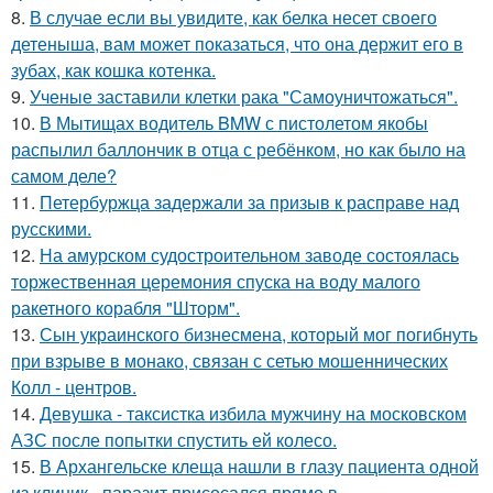
8.
В случае если вы увидите, как белка несет своего
детеныша, вам может показаться, что она держит его в
зубах, как кошка котенка.
9.
Ученые заставили клетки рака "Самоуничтожаться".
10.
В Мытищах водитель BMW с пистолетом якобы
распылил баллончик в отца с ребёнком, но как было на
самом деле?
11.
Петербуржца задержали за призыв к расправе над
русскими.
12.
На амурском судостроительном заводе состоялась
торжественная церемония спуска на воду малого
ракетного корабля "Шторм".
13.
Сын украинского бизнесмена, который мог погибнуть
при взрыве в монако, связан с сетью мошеннических
Колл - центров.
14.
Девушка - таксистка избила мужчину на московском
АЗС после попытки спустить ей колесо.
15.
В Архангельске клеща нашли в глазу пациента одной
из клиник - паразит присосался прямо в