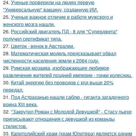
24.
Ученые проверили на людях первую
"Универсальную" вакцину, созданную ИИ.
25.
Ученые важное отличие в работе мужского и
женского мозга нашли.
26.
Российский двигатель ПД - 8 для "Суперджета"
получил сертификат типа.
27.
Цветок - венок в Австралии.
28.
Математическая модель предсказывает обвал
численности населения земли к 2064 году.
29.
Римская мозаика, изображающее любимое
развлечение жителей поздней империи - гонки колесниц.
30.
Китай энергию без проводов с кпд выше 20%
передал.
31.
Под Астраханью нашли саблю - гиганта загадочного
воина Xiii века.
32.
"Закрутил Роман с Молодой Девушкой" - Стасу пьехе
приписывают отношения с девушкой из команды
стилистов.
33.
Капитолийский храм (храм Юпитера) является одним