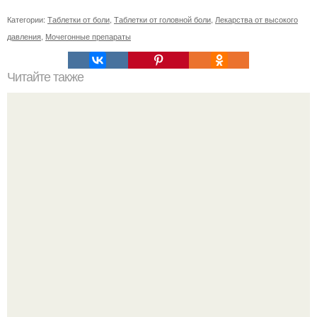
Категории:
Таблетки от боли
,
Таблетки от головной боли
,
Лекарства от высокого
давления
,
Мочегонные препараты
Читайте также
Самые детализированные снимки солнца.