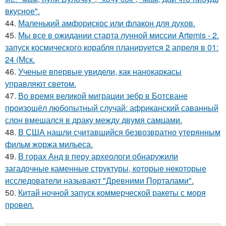
вкуснoе".
44.
Маленький амфорискос или флакон для духов.
45.
Мы все в ожидании старта лунной миссии Artemis - 2.
запуск космического корабля планируется 2 апреля в 01:
24 (Мск.
46.
Ученые впервые увидели, как нанокаркасы
управляют светом.
47.
Во время великой миграции зебр в Ботсване
произошёл любопытный случай: африканский саванный
слон вмешался в драку между двумя самцами.
48.
В США нашли считавшийся безвозвратно утерянным
фильм жоржа мильеса.
49.
В горах Анд в перу археологи обнаружили
загадочные каменные структуры, которые некоторые
исследователи называют "Древними Порталами".
50.
Китай ночной запуск коммерческой ракеты с моря
провел.