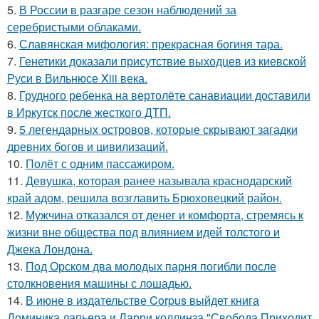
5.
В России в разгаре сезон наблюдений за
серебристыми облаками.
6.
Славянская мифология: прекрасная богиня тара.
7.
Генетики доказали присутствие выходцев из киевской
Руси в Вильнюсе Xiii века.
8.
Грудного ребенка на вертолёте санавиации доставили
в Иркутск после жесткого ДТП.
9.
5 легендарных островов, которые скрывают загадки
древних богов и цивилизаций.
10.
Полёт с одним пассажиром.
11.
Девушка, которая ранее называла краснодарский
край адом, решила возглавить Брюховецкий район.
12.
Мужчина отказался от денег и комфорта, стремясь к
жизни вне общества под влиянием идей толстого и
Джека Лондона.
13.
Под Орском два молодых парня погибли после
столкновения машины с лошадью.
14.
В июне в издательстве Corpus выйдет книга
Доминика лапьера и Ларри коллинза "Свобода Приходит