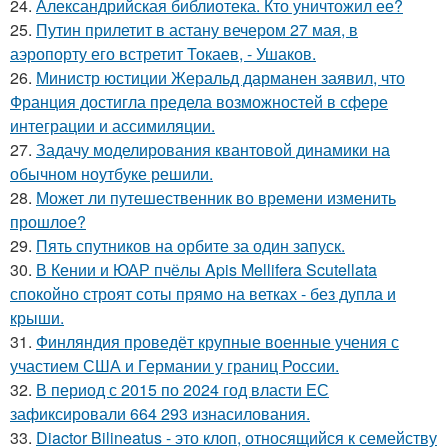
24.
Александрийская библиотека. Кто уничтожил ее?
25.
Путин прилетит в астану вечером 27 мая, в
аэропорту его встретит Токаев, - Ушаков.
26.
Министр юстиции Жеральд дарманен заявил, что
Франция достигла предела возможностей в сфере
интеграции и ассимиляции.
27.
Задачу моделирования квантовой динамики на
обычном ноутбуке решили.
28.
Может ли путешественник во времени изменить
прошлое?
29.
Пять спутников на орбите за один запуск.
30.
В Кении и ЮАР пчёлы Apis Mellifera Scutellata
спокойно строят соты прямо на ветках - без дупла и
крыши.
31.
Финляндия проведёт крупные военные учения с
участием США и Германии у границ России.
32.
В период с 2015 по 2024 год власти ЕС
зафиксировали 664 293 изнасилования.
33.
Diactor Bilineatus - это клоп, относящийся к семейству