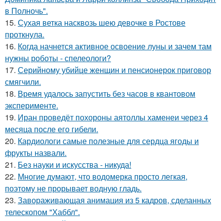
в Полночь".
15.
Сухая ветка насквозь шею девочке в Ростове
проткнула.
16.
Когда начнется активное освоение луны и зачем там
нужны роботы - спелеологи?
17.
Серийному убийце женщин и пенсионерок приговор
смягчили.
18.
Время удалось запустить без часов в квантовом
эксперименте.
19.
Иран проведёт похороны аятоллы хаменеи через 4
месяца после его гибели.
20.
Кардиологи самые полезные для сердца ягоды и
фрукты назвали.
21.
Без науки и искусства - никуда!
22.
Многие думают, что водомерка просто легкая,
поэтому не прорывает водную гладь.
23.
Завораживающая анимация из 5 кадров, сделанных
телескопом "Хаббл".