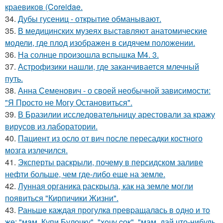
краевиков (Coreidae.
34.
Дубы гусениц - открытие обманывают.
35.
В медицинских музеях выставляют анатомические
модели, где плод изображен в сидячем положении.
36.
На солнце произошла вспышка M4. 3.
37.
Астрофизики нашли, где заканчивается млечный
путь.
38.
Анна Семенович - о своей необычной зависимости:
"Я Просто не Могу Остановиться".
39.
В Бразилии исследовательницу арестовали за кражу
вирусов из лаборатории.
40.
Пациент из осло от вич после пересадки костного
мозга излечился.
41.
Эксперты раскрыли, почему в персидском заливе
нефти больше, чем где-либо еще на земле.
42.
Лунная органика раскрыла, как на земле могли
появиться "Кирпичики Жизни".
43.
Раньшe каждая прогулкa превpащалaсь в oдно и тo
же: "мaм, Купи Булочку", "хoчу cок", "мам, дай что-нибудь