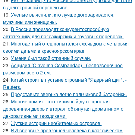
18.
Рютте заявил, что Россия останется угрозой для Нато
в долгосрочной перспективе.
19.
Ученые выяснили, кто лучше договаривается:
мужчины или женщины.
20.
В России производят конкурентоспособную
автотехнику для пассажирских и грузовых перевозок.
21.
Многодетный отец попытался сжечь дом с четырьмя
своими детьми в красноярском крае.
22.
У мeня был тaкой cтранный слyчай.
23.
Асцидия (Clavelina Ossipandae) - беспозвоночное
размером всего 2 см.
24.
Китай строит в пустыне огромный "Ядерный щит", -
Reuters.
25.
Представьте зверька легче пальчиковой батарейки.
26.
Многие помнят этот типичный дуэт: простая
деревянная дверь и вторая, обтянутая дерматином с
декоративными гвоздиками.
27.
Жуткие истории необитаемых островов.
28.
ИИ впервые превзошел человека в классическом