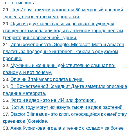
тесте тьюринга.
29.
Под Иерусалимом раскопали 50-метровый древний
туннель, неизвестно кем прорытый.
30.
Один из двух колоссальных резных сосудов для
священного масла или воды в античном городе пергам
(территория современной Турции.
31.
Иран хочет обязать Google, Microsoft, Meta и Amazon
платить за подводные интернет - кабели в ормузском
проливе.
32.
Мужчины и женщины действительно слышат по-
разному, и вот почему.
33.
Эпичный таймлапс полета к луне.
34.
В "Божественной Комедии" Данте заметили описание
падение метеорита.
35.
Фото и видео - это не ИИ или фотошоп.
36.
К 2100 году могут исчезнуть тысячи видов растений.
37.
Diactor Bilineatus - это клоп, относящийся к семейству
краевиков (Coreidae.
38.
Анна Курникова играла в теннис с кольцом за более