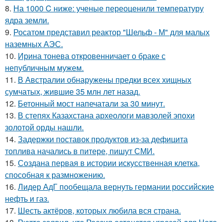
8.
На 1000 C ниже: ученые переоценили температуру
ядра земли.
9.
Росатом представил реактор "Шельф - М" для малых
наземных АЭС.
10.
Ирина тонева откровенничает о браке с
непубличным мужем.
11.
В Австралии обнаружены предки всех хищных
сумчатых, жившие 35 млн лет назад.
12.
Бетонный мост напечатали за 30 минут.
13.
В степях Казахстана археологи мавзолей эпохи
золотой орды нашли.
14.
Задержки поставок продуктов из-за дефицита
топлива начались в питере, пишут СМИ.
15.
Создана первая в истории искусственная клетка,
способная к размножению.
16.
Лидер АдГ пообещала вернуть германии российские
нефть и газ.
17.
Шесть актёров, которых любила вся страна.