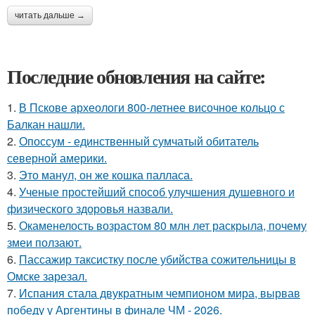
читать дальше →
Последние обновления на сайте:
1.
В Пскове археологи 800-летнее височное кольцо с
Балкан нашли.
2.
Опоссум - единственный сумчатый обитатель
северной америки.
3.
Это манул, он же кошка палласа.
4.
Ученые простейший способ улучшения душевного и
физического здоровья назвали.
5.
Окаменелость возрастом 80 млн лет раскрыла, почему
змеи ползают.
6.
Пассажир таксистку после убийства сожительницы в
Омске зарезал.
7.
Испания стала двукратным чемпионом мира, вырвав
победу у Аргентины в финале ЧМ - 2026.