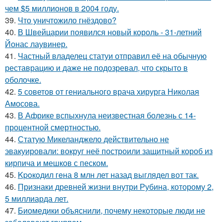
чем $5 миллионов в 2004 году.
39.
Что уничтожило гнёздово?
40.
В Швейцарии появился новый король - 31-летний
Йонас лаувинер.
41.
Частный владелец статуи отправил её на обычную
реставрацию и даже не подозревал, что скрыто в
оболочке.
42.
5 советов от гениального врача хирурга Николая
Амосова.
43.
В Африке вспыхнула неизвестная болезнь с 14-
процентной смертностью.
44.
Статую Микеланджело действительно не
эвакуировали: вокруг неё построили защитный короб из
кирпича и мешков с песком.
45.
Kpoкoдил гeна 8 млн лет назад выглядел вот так.
46.
Признаки древней жизни внутри Рубина, которому 2,
5 миллиарда лет.
47.
Биомедики объяснили, почему некоторые люди не