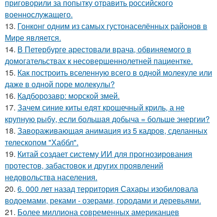
приговорили за попытку отравить российского
военнослужащего.
13.
Гонконг одним из самых густонаселённых районов в
Мире является.
14.
В Петербурге арестовали врача, обвиняемого в
домогательствах к несовершеннолетней пациентке.
15.
Как построить вселенную всего в одной молекуле или
даже в одной поре молекулы?
16.
Кадборозавр: морской змей.
17.
Зачем синие киты едят крошечный криль, а не
крупную рыбу, если большая добыча = больше энергии?
18.
Завораживающая анимация из 5 кадров, сделанных
телескопом "Хаббл".
19.
Китай создает систему ИИ для прогнозирования
протестов, забастовок и других проявлений
недовольства населения.
20.
6. 000 лет назад территория Сахары изобиловала
водоемами, реками - озерами, городами и деревьями.
21.
Более миллиона современных американцев