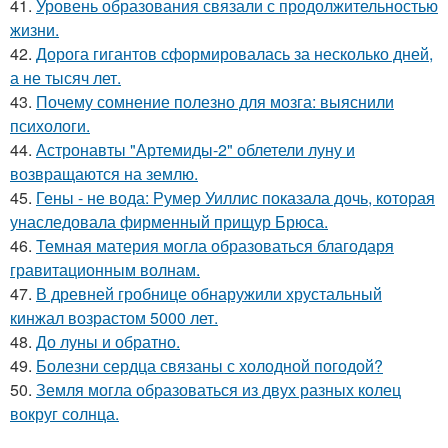
41.
Уровень образования связали с продолжительностью
жизни.
42.
Дорога гигантов сформировалась за несколько дней,
а не тысяч лет.
43.
Почему сомнение полезно для мозга: выяснили
психологи.
44.
Астронавты "Артемиды-2" облетели луну и
возвращаются на землю.
45.
Гены - не вода: Румер Уиллис показала дочь, которая
унаследовала фирменный прищур Брюса.
46.
Темная материя могла образоваться благодаря
гравитационным волнам.
47.
В древней гробнице обнаружили хрустальный
кинжал возрастом 5000 лет.
48.
До луны и обратно.
49.
Болезни сердца связаны с холодной погодой?
50.
Земля могла образоваться из двух разных колец
вокруг солнца.