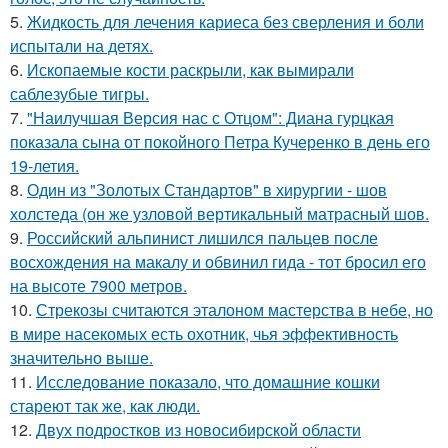
5.
Жидкость для лечения кариеса без сверления и боли
испытали на детях.
6.
Ископаемые кости раскрыли, как вымирали
саблезубые тигры.
7.
"Наилучшая Версия нас с Отцом": Диана гурцкая
показала сына от покойного Петра Кучеренко в день его
19-летия.
8.
Один из "Золотых Стандартов" в хирургии - шов
холстеда (он же узловой вертикальный матрасный шов.
9.
Российский альпинист лишился пальцев после
восхождения на макалу и обвинил гида - тот бросил его
на высоте 7900 метров.
10.
Стрекозы считаются эталоном мастерства в небе, но
в мире насекомых есть охотник, чья эффективность
значительно выше.
11.
Исследование показало, что домашние кошки
стареют так же, как люди.
12.
Двух подростков из новосибирской области