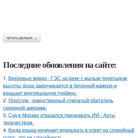
читать дальше →
Последние обновления на сайте:
1.
Вихревые микро - ГЭС на реке с малым перепадом
высоты: вода закручивается в бетонной камере и
вращает вертикальную турбину.
2.
Опоссум - единственный сумчатый обитатель
северной америки.
3.
Суд в Москве отказался признавать ИИ - Арты
творчеством.
4.
Когда кошка начинает мурлыкать в ответ на спокойный
голос, это не случайность.