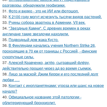
разговоры, обнаружили геофизики.
31.
Фото и видео - это не ИИ или фотошоп.
32.
К 2100 году могут исчезнуть тысячи видов растений.
33.
Руины собора звартноц в Армении, VII век.
34.
"Звездные Камни". С древних времен в реках
англичане такие звездочки находили.
35.
Подводный дом жака Кусто.
36.
В Финляндии начались учения Northern Strike 26,
проходящие в 70 км от границы с Россией, - финские
сухопутные силы.
37.
Алексей Кравченко, актёр, сыгравший флёру,
действительно прошел через ад во время съемок.
38.
Лицо за маской: Джим Керри и его последний долг
любви ….
39.
Контакт с инопланетянами: угроза или шанс на новое
начало?
40.
Официальное название этой патологии -
облитерирующий бронхиолит.