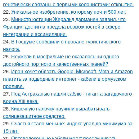
генетически связаны с первыми колонистами: открытие.
22.
Уникальное изобретение, которому почти 500 лет.
23.
Министр юстиции Жеральд дарманен заявил, что
Франция достигла предела возможностей в сфере
интеграции и ассимиляции.
24.
В Госдуме сообщили о провале туристического
налога.
25.
Неужели в мосфильме не оказалось ни одного
достойного портного и качественных тканей?
26.
Иран хочет обязать Google, Microsoft, Meta и Amazon
платить за подводные интернет - кабели в ормузском
проливе.
27.
Под Астраханью нашли саблю - гиганта загадочного
воина Xiii века.
28.
Кишечную палочку научили вырабатывать
солнцезащитное средство.
29.
Счастья стало меньше: индекс упал до минимума за
15 лет.
30.
Оптоволоконные кабели могут подслушивать