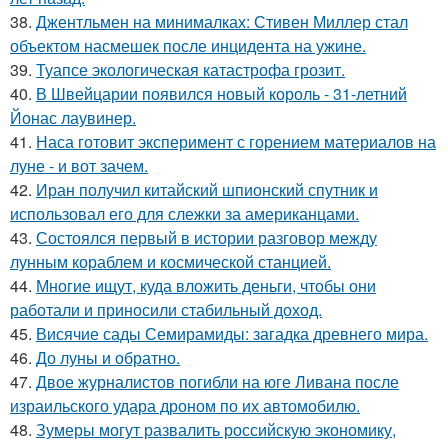
38.
Джентльмен на минималках: Стивен Миллер стал
объектом насмешек после инцидента на ужине.
39.
Туапсе экологическая катастрофа грозит.
40.
В Швейцарии появился новый король - 31-летний
Йонас лаувинер.
41.
Наса готовит эксперимент с горением материалов на
луне - и вот зачем.
42.
Иран получил китайский шпионский спутник и
использовал его для слежки за американцами.
43.
Состоялся первый в истории разговор между
лунным кораблем и космической станцией.
44.
Многие ищут, куда вложить деньги, чтобы они
работали и приносили стабильный доход.
45.
Висячие сады Семирамиды: загадка древнего мира.
46.
До луны и обратно.
47.
Двое журналистов погибли на юге Ливана после
израильского удара дроном по их автомобилю.
48.
Зумеры могут развалить российскую экономику,