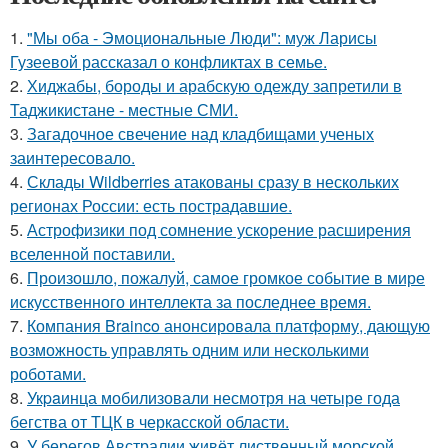
1.
"Мы оба - Эмоциональные Люди": муж Ларисы
Гузеевой рассказал о конфликтах в семье.
2.
Хиджабы, бороды и арабскую одежду запретили в
Таджикистане - местные СМИ.
3.
Загадочное свечение над кладбищами ученых
заинтересовало.
4.
Склады Wildberries атакованы сразу в нескольких
регионах России: есть пострадавшие.
5.
Астрофизики под сомнение ускорение расширения
вселенной поставили.
6.
Произошло, пожалуй, самое громкое событие в мире
искусственного интеллекта за последнее время.
7.
Компания Brainco анонсировала платформу, дающую
возможность управлять одним или несколькими
роботами.
8.
Укpaинца мобилизовали несмотря на четыре года
бегства от ТЦК в черкасской области.
9.
У берегов Австралии живёт лиственный морской