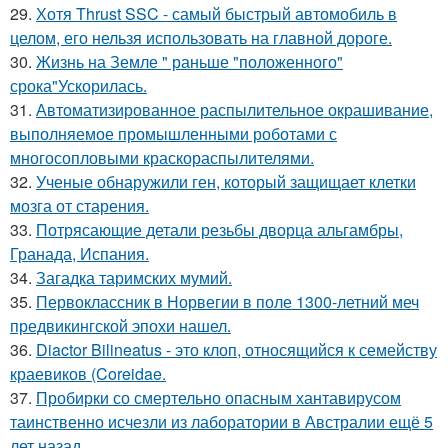
29.
Хотя Thrust SSC - самый быстрый автомобиль в
целом, его нельзя использовать на главной дороге.
30.
Жизнь на Земле " раньше "положенного"
срока"Ускорилась.
31.
Автоматизированное распылительное окрашивание,
выполняемое промышленными роботами с
многосопловыми краскораспылителями.
32.
Ученые обнаружили ген, который защищает клетки
мозга от старения.
33.
Потрясающие детали резьбы дворца альгамбры,
Гранада, Испания.
34.
Загадка таримских мумий.
35.
Первоклассник в Норвегии в поле 1300-летний меч
предвикингской эпохи нашел.
36.
Diactor Bilineatus - это клоп, относящийся к семейству
краевиков (Coreidae.
37.
Пробирки со смертельно опасным хантавирусом
таинственно исчезли из лаборатории в Австралии ещё 5
лет назад.