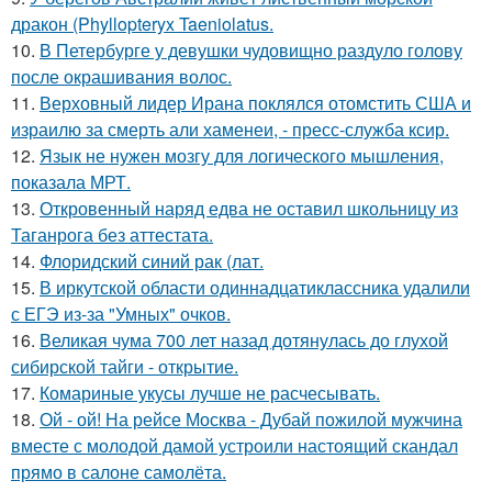
дракон (Phyllopteryx Taeniolatus.
10.
В Петербурге у девушки чудовищно раздуло голову
после окрашивания волос.
11.
Верховный лидер Ирана поклялся отомстить США и
израилю за смерть али хаменеи, - пресс-служба ксир.
12.
Язык не нужен мозгу для логического мышления,
показала МРТ.
13.
Откровенный наряд едва не оставил школьницу из
Таганрога без аттестата.
14.
Флоридский синий рак (лат.
15.
В иркутской области одиннадцатиклассника удалили
с ЕГЭ из-за "Умных" очков.
16.
Великая чума 700 лет назад дотянулась до глухой
сибирской тайги - открытие.
17.
Комариные укусы лучше не расчесывать.
18.
Ой - ой! На рейсе Москва - Дубай пожилой мужчина
вместе с молодой дамой устроили настоящий скандал
прямо в салоне самолёта.