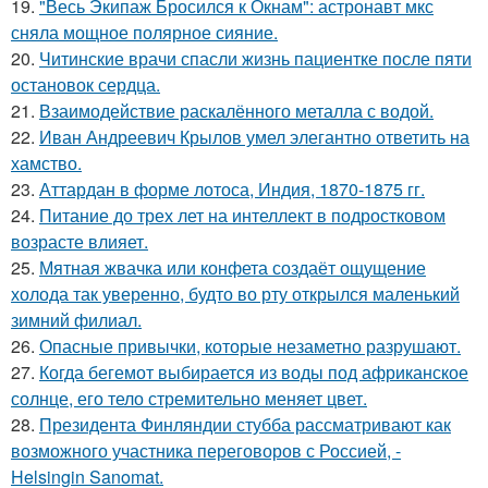
19.
"Весь Экипаж Бросился к Окнам": астронавт мкс
сняла мощное полярное сияние.
20.
Читинские врачи спасли жизнь пациентке после пяти
остановок сердца.
21.
Взаимодействие раскалённого металла с водой.
22.
Иван Андреевич Крылов умел элегантно ответить на
хамство.
23.
Аттардан в форме лотоса, Индия, 1870-1875 гг.
24.
Питание до трех лет на интеллект в подростковом
возрасте влияет.
25.
Мятная жвачка или конфета создаёт ощущение
холода так уверенно, будто во рту открылся маленький
зимний филиал.
26.
Опасные привычки, которые незаметно разрушают.
27.
Когда бегемот выбирается из воды под африканское
солнце, его тело стремительно меняет цвет.
28.
Президента Финляндии стубба рассматривают как
возможного участника переговоров с Россией, -
Helsingin Sanomat.