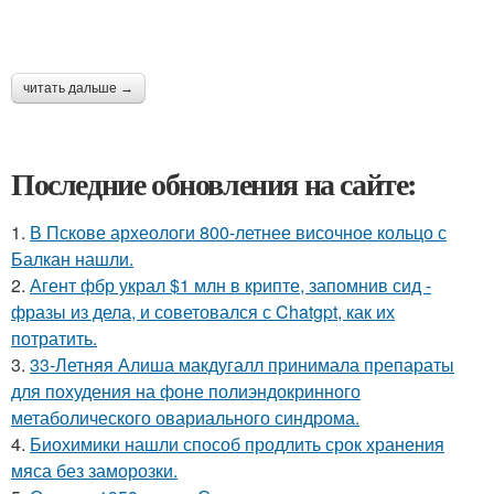
читать дальше →
Последние обновления на сайте:
1.
В Пскове археологи 800-летнее височное кольцо с
Балкан нашли.
2.
Агент фбр украл $1 млн в крипте, запомнив сид -
фразы из дела, и советовался с Chatgpt, как их
потратить.
3.
33-Летняя Алиша макдугалл принимала препараты
для похудения на фоне полиэндокринного
метаболического овариального синдрома.
4.
Биохимики нашли способ продлить срок хранения
мяса без заморозки.