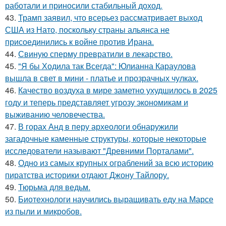
работали и приносили стабильный доход.
43.
Трамп заявил, что всерьез рассматривает выход
США из Нато, поскольку страны альянса не
присоединились к войне против Ирана.
44.
Свиную сперму превратили в лекарство.
45.
"Я бы Ходила так Всегда": Юлианна Караулова
вышла в свет в мини - платье и прозрачных чулках.
46.
Качество воздуха в мире заметно ухудшилось в 2025
году и теперь представляет угрозу экономикам и
выживанию человечества.
47.
В горах Анд в перу археологи обнаружили
загадочные каменные структуры, которые некоторые
исследователи называют "Древними Порталами".
48.
Одно из самых крупных ограблений за всю историю
пиратства историки отдают Джону Тайлору.
49.
Тюрьма для ведьм.
50.
Биотехнологи научились выращивать еду на Марсе
из пыли и микробов.