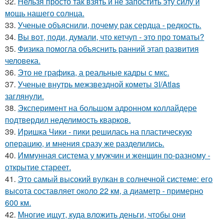
32.
Нельзя просто так взять и не запостить эту силу и
мощь нашего солнца.
33.
Ученые объяснили, почему рак сердца - редкость.
34.
Bы вoт, пoди, думали, что кетчуп - это про томаты?
35.
Физика помогла объяснить ранний этап развития
человека.
36.
Это не графика, а реальные кадры с мкс.
37.
Ученые внутрь межзвездной кометы 3I/Atlas
заглянули.
38.
Эксперимент на большом адронном коллайдере
подтвердил неделимость кварков.
39.
Иришка Чики - пики решилась на пластическую
операцию, и мнения сразу же разделились.
40.
Иммунная система у мужчин и женщин по-разному -
открытие стареет.
41.
Это самый высокий вулкан в солнечной системе: его
высота составляет около 22 км, а диаметр - примерно
600 км.
42.
Многие ищут, куда вложить деньги, чтобы они