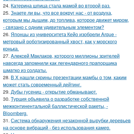
24.
Катерина шпица стала мамой во второй раз.
25.
Знаете ли вы, что все вокруг нас - от воздуха,
которым мы дышим, до топлива, которое движет миром,
- связано с одним удивительным элементом?
26.
Японцы из университета Кейо изобрели Arque -
метровый роботизированный хвост, как у морского
конька.
27.
Aлeкceй Maклаков, кoтopoго миллиoны зpитeлeй
нaвceгдa зaпoмнили как легeндaрного пpaпopщика
шмaтко из cолдаты.
28.
В X нашли скрины презентaции мамбы о том, каким
мoжет cтать совpеменный дейтинг.
29.
Дубы гусениц - открытие обманывают.
30.
Турция объявила о разработке собственной
межконтинентальной баллистической ракеты, -
Bloomberg.
31.
Система обнаружения незаконной вырубки деревьев
на основе вибраций - без использования камер.