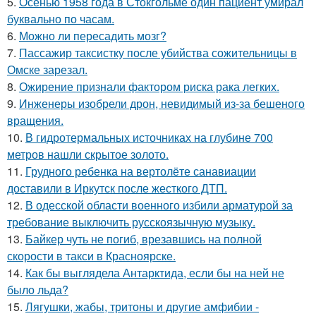
5.
Осенью 1958 года в Стокгольме один пациент умирал
буквально по часам.
6.
Можно ли пересадить мозг?
7.
Пассажир таксистку после убийства сожительницы в
Омске зарезал.
8.
Ожирение признали фактором риска рака легких.
9.
Инженеры изобрели дрон, невидимый из-за бешеного
вращения.
10.
В гидротермальных источниках на глубине 700
метров нашли скрытое золото.
11.
Грудного ребенка на вертолёте санавиации
доставили в Иркутск после жесткого ДТП.
12.
В одесской области военного избили арматурой за
требование выключить русскоязычную музыку.
13.
Байкер чуть не погиб, врезавшись на полной
скорости в такси в Красноярске.
14.
Как бы выглядела Антарктида, если бы на ней не
было льда?
15.
Лягушки, жабы, тритоны и другие амфибии -