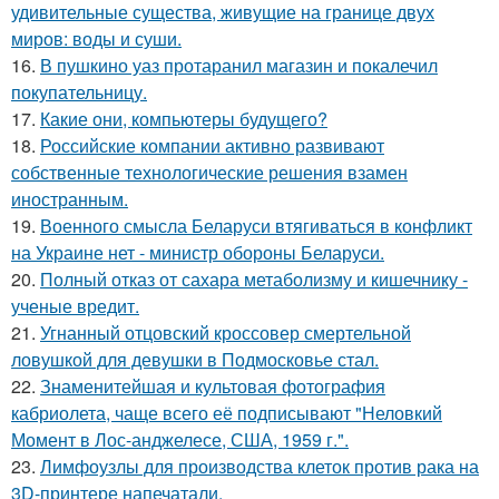
удивительные существа, живущие на границе двух
миров: воды и суши.
16.
В пушкино уаз протаранил магазин и покалечил
покупательницу.
17.
Какие они, компьютеры будущего?
18.
Российские компании активно развивают
собственные технологические решения взамен
иностранным.
19.
Военного смысла Беларуси втягиваться в конфликт
на Украине нет - министр обороны Беларуси.
20.
Полный отказ от сахара метаболизму и кишечнику -
ученые вредит.
21.
Угнанный отцовский кроссовер смертельной
ловушкой для девушки в Подмосковье стал.
22.
Знаменитейшая и культовая фотография
кабриолета, чаще всего её подписывают "Неловкий
Момент в Лос-анджелесе, США, 1959 г.".
23.
Лимфоузлы для производства клеток против рака на
3D-принтере напечатали.