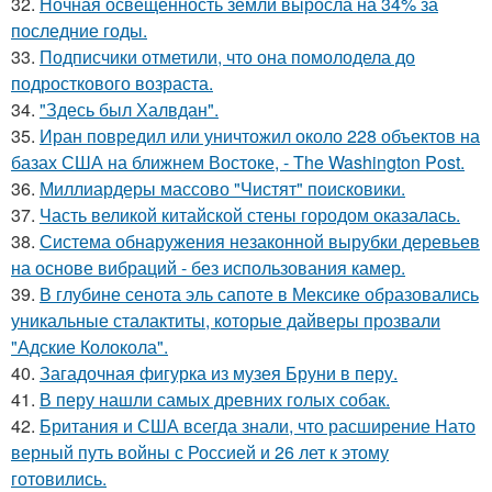
32.
Ночная освещенность земли выросла на 34% за
последние годы.
33.
Подписчики отметили, что она помолодела до
подросткового возраста.
34.
"Здесь был Халвдан".
35.
Иран повредил или уничтожил около 228 объектов на
базах США на ближнем Востоке, - The Washington Post.
36.
Миллиардеры массово "Чистят" поисковики.
37.
Часть великой китайской стены городом оказалась.
38.
Система обнаружения незаконной вырубки деревьев
на основе вибраций - без использования камер.
39.
В глубине сенота эль сапоте в Мексике образовались
уникальные сталактиты, которые дайверы прозвали
"Адские Колокола".
40.
Загадочная фигурка из музея Бруни в перу.
41.
В перу нашли самых древних голых собак.
42.
Британия и США всегда знали, что расширение Нато
верный путь войны с Россией и 26 лет к этому
готовились.