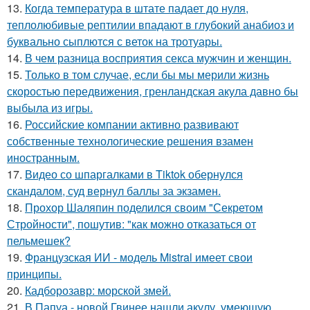
13.
Когда температура в штате падает до нуля,
теплолюбивые рептилии впадают в глубокий анабиоз и
буквально сыплются с веток на тротуары.
14.
В чем разница восприятия секса мужчин и женщин.
15.
Только в том случае, если бы мы мерили жизнь
скоростью передвижения, гренландская акула давно бы
выбыла из игры.
16.
Российские компании активно развивают
собственные технологические решения взамен
иностранным.
17.
Видео со шпаргалками в Tiktok обернулся
скандалом, суд вернул баллы за экзамен.
18.
Прохор Шаляпин поделился своим "Секретом
Стройности", пошутив: "как можно отказаться от
пельмешек?
19.
Французская ИИ - модель Mistral имеет свои
принципы.
20.
Кадборозавр: морской змей.
21.
В Папуа - новой Гвинее нашли акулу, умеющую