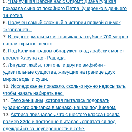
5.
"Наилучшая Версия нас с Отцом": Диана гурцкая
показала сына от покойного Петра Кучеренко в день его
19-летия.
6.
Получен самый сложный в истории прямой снимок
экзопланеты.
7.
В гидротермальных источниках на глубине 700 метров
нашли скрытое золото.
8.
Под Калининградом обнаружен клад арабских монет
времен Харуна ар - Рашида.
9.
Лягушки, жабы, тритоны и другие амфибии -
удивительные существа, живущие на границе двух
миров: воды и суши.
10.
Исследование показало, сколько нужно недосыпать,
чтобы начать набирать вес.
11.
Тело женщины, которая пыталась подорвать
украинского олигарха в монако, нашли под Киевом.
12.
Актриса призналась, что с шестого класса носила
размер 32dd и постоянно пыталась спрятаться под
одеждой из-за неуверенности в себе.