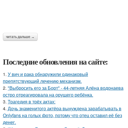
читать дальше →
Последние обновления на сайте:
1.
У вич и рака обнаружили одинаковый
препятствующий лечению механизм.
2.
"Выбросить его за Борт" - 44-летняя Алёна водонаева
остро отреагировала на орущего ребёнка.
3.
Трагедия в трёх актах:
4.
Дочь знаменитого актёра вынуждена зарабатывать в
Onlyfans на голых фото, потому что отец оставил её без
денег.