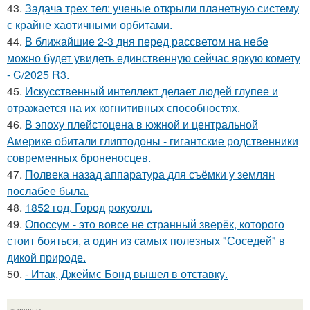
43.
Задача трех тел: ученые открыли планетную систему
с крайне хаотичными орбитами.
44.
В ближайшие 2-3 дня перед рассветом на небе
можно будет увидеть единственную сейчас яркую комету
- C/2025 R3.
45.
Искусственный интеллект делает людей глупее и
отражается на их когнитивных способностях.
46.
В эпоху плейстоцена в южной и центральной
Америке обитали глиптодоны - гигантские родственники
современных броненосцев.
47.
Полвека назад аппаратура для съёмки у землян
послабее была.
48.
1852 год. Город рокуолл.
49.
Опоссум - это вовсе не странный зверёк, которого
стоит бояться, а один из самых полезных "Соседей" в
дикой природе.
50.
- Итак, Джеймс Бонд вышел в отставку.