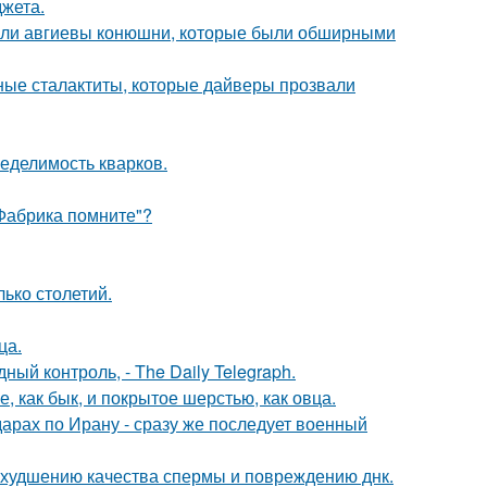
жета.
али авгиевы конюшни, которые были обширными
ьные сталактиты, которые дайверы прозвали
еделимость кварков.
"Фабрика помните"?
ько столетий.
ца.
й контроль, - The Daily Telegraph.
 как бык, и покрытое шерстью, как овца.
арах по Ирану - сразу же последует военный
 ухудшению качества спермы и повреждению днк.