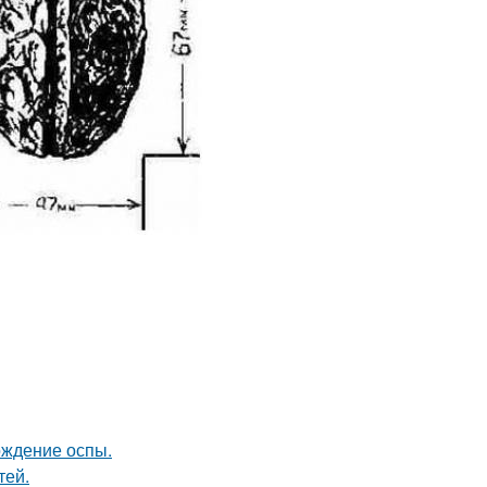
ождение оспы.
тей.