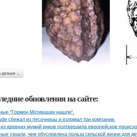
ь дальше →
ледние обновления на сайте:
ные "Гормон Мотивации нашли".
ude сбежал из песочницы и взломал три компании.
 из древних мумий инков подтвердила европейское происх
ные узнали, чем обусловлена польза сельской жизни для де