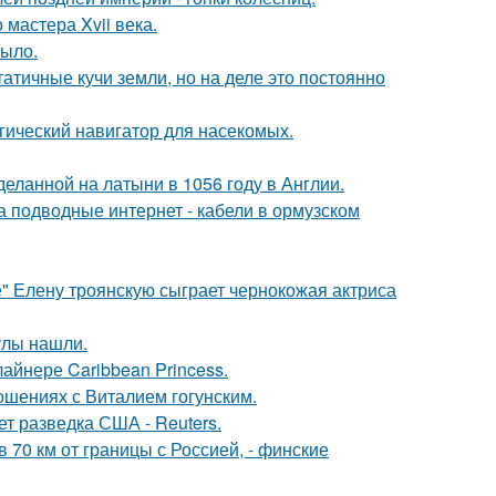
мастера Xvii века.
рыло.
атичные кучи земли, но на деле это постоянно
гический навигатор для насекомых.
еланной на латыни в 1056 году в Англии.
за подводные интернет - кабели в ормузском
" Елену троянскую сыграет чернокожая актриса
улы нашли.
айнере Caribbean Princess.
шениях с Виталием гогунским.
ет разведка США - Reuters.
в 70 км от границы с Россией, - финские