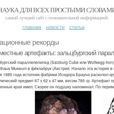
НАУКА ДЛЯ ВСЕХ ПРОСТЫМИ СЛОВАМ
самый лучший сайт c познавательной информацией.
главная
новости
статьи
ационные рекорды
местные артефакты: зальцбургский пара
бургский параллелепипед (Salzburg Cube или Wolfsegg Iron)
thaus Museum в фёклабрук (Австрия. Начало эта история в 
я 1885 года истопник фабрики Исидора Брауна расколол кру
лический предмет 67 х 62 х 47 мм, весом 785 гр. Артефакт
ленные края имел. Скорее он подушку напоминал. По перим