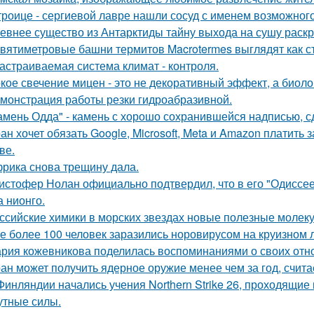
троице - сергиевой лавре нашли сосуд с именем возможного 
евнее существо из Антарктиды тайну выхода на сушу раск
вятиметровые башни термитов Macrotermes выглядят как ст
астраиваемая система климат - контроля.
кое свечение мицен - это не декоративный эффект, а биоло
монстрация работы резки гидроабразивной.
амень Одда" - камень с хорошо сохранившейся надписью, сд
ан хочет обязать Google, Microsoft, Meta и Amazon платить 
ве.
рика снова трещину дала.
истофер Нолан официально подтвердил, что в его "Одиссее
а нионго.
ссийские химики в морских звездах новые полезные молек
е более 100 человек заразились норовирусом на круизном л
рия кожевникова поделилась воспоминаниями о своих отно
ан может получить ядерное оружие менее чем за год, счита
Финляндии начались учения Northern Strike 26, проходящие 
утные силы.