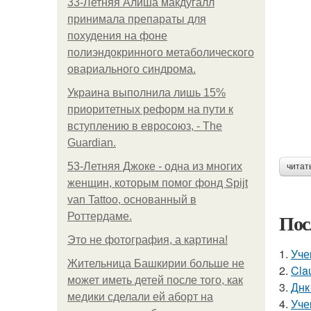
33-Летняя Алиша макдугалл
принимала препараты для
похудения на фоне
полиэндокринного метаболического
овариального синдрома.
Украина выполнила лишь 15%
приоритетных реформ на пути к
вступлению в евросоюз, - The
Guardian.
53-Летняя Джоке - одна из многих
читат
женщин, которым помог фонд Spijt
van Tattoo, основанный в
Пос
Роттердаме.
Это не фотография, а картина!
1.
Уче
Жительница Башкирии больше не
2.
Cla
может иметь детей после того, как
3.
Днк
медики сделали ей аборт на
4.
Уче