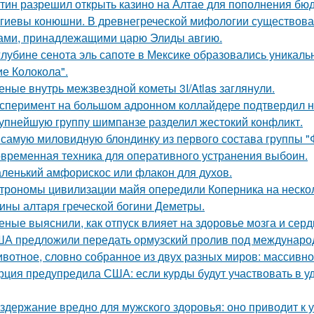
тин разрешил открыть казино на Алтае для пополнения бюд
гиевы конюшни. В древнегреческой мифологии существов
ами, принадлежащими царю Элиды авгию.
глубине сенота эль сапоте в Мексике образовались уникал
ие Колокола".
еные внутрь межзвездной кометы 3I/Atlas заглянули.
сперимент на большом адронном коллайдере подтвердил н
упнейшую группу шимпанзе разделил жестокий конфликт.
 самую миловидную блондинку из первого состава группы 
временная техника для оперативного устранения выбоин.
ленький амфорискос или флакон для духов.
трономы цивилизации майя опередили Коперника на нескол
ины алтаря греческой богини Деметры.
еные выяснили, как отпуск влияет на здоровье мозга и серд
А предложили передать ормузский пролив под международны
вотное, словно собранное из двух разных миров: массивное,
рция предупредила США: если курды будут участвовать в уд
здержание вредно для мужского здоровья: оно приводит к