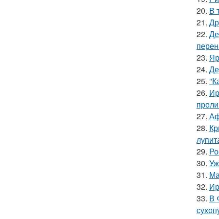
20.
В 
21.
Др
22.
Де
перен
23.
Яр
24.
Де
25.
"К
26.
Ир
проли
27.
Аф
28.
Кр
лупит
29.
Ро
30.
Уж
31.
Ма
32.
Ир
33.
В 
сухоп