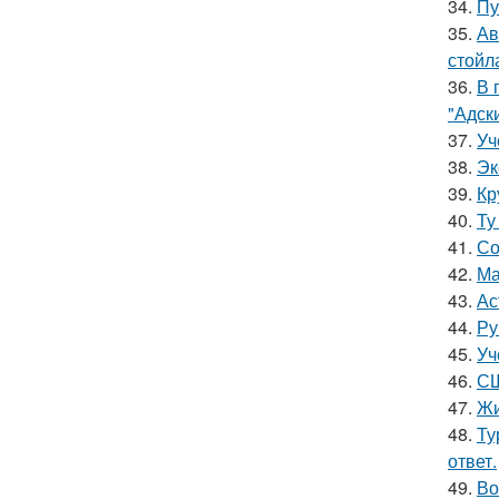
34.
Пу
35.
Ав
стойл
36.
В 
"Адск
37.
Уч
38.
Эк
39.
Кр
40.
Ту
41.
Со
42.
Ма
43.
Ас
44.
Ру
45.
Уч
46.
СШ
47.
Жи
48.
Ту
ответ.
49.
Во