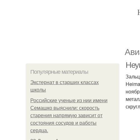
Ави
Неу
Популярные материалы
Зальц
Экстернат в старших классах
Heima
школы
ноябр
метал
Российские ученые из нии имени
скруг
Семашко выяснили: скорость
старения напрямую зависит от
состояния сосудов и работы
сердца.