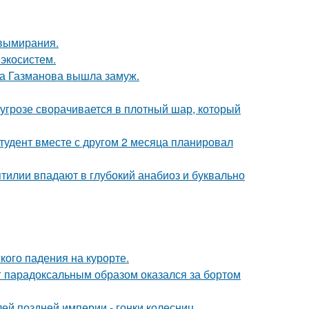
 вымирания.
 экосистем.
га Газманова вышла замуж.
грозе сворачивается в плотный шар, который
студент вместе с другом 2 месяца планировал
тилии впадают в глубокий анабиоз и буквально
кого падения на курорте.
нг парадоксальным образом оказался за бортом
й поздней империи - гонки колесниц.