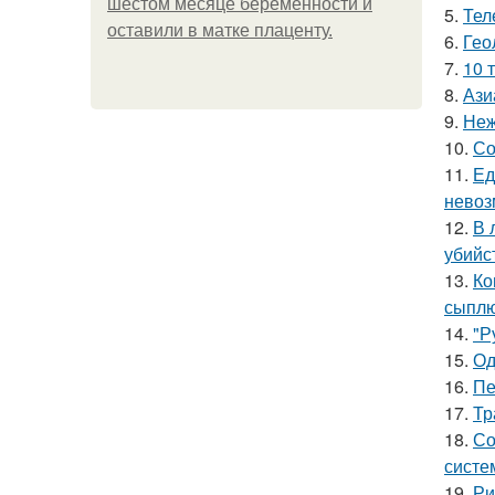
шестом месяце беременности и
5.
Тел
оставили в матке плаценту.
6.
Гео
7.
10 
8.
Ази
9.
Неж
10.
Со
11.
Ед
невоз
12.
В 
убийс
13.
Ко
сыплю
14.
"Р
15.
Од
16.
Пе
17.
Тр
18.
Со
систе
19.
Ри