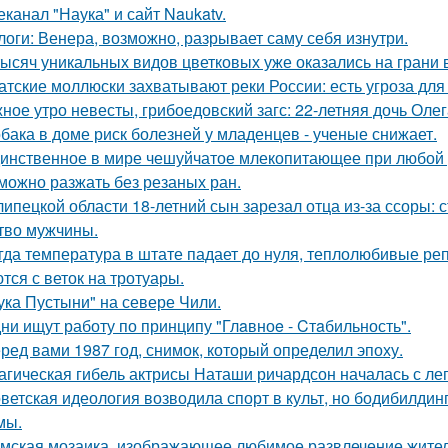
еканал "Наука" и сайт Naukatv.
логи: Венера, возможно, разрывает саму себя изнутри.
тысяч уникальных видов цветковых уже оказались на грани
атские моллюски захватывают реки России: есть угроза для
ное утро невесты, грибоедовский загс: 22-летняя дочь Оле
бака в доме риск болезней у младенцев - ученые снижает.
инственное в мире чешуйчатое млекопитающее при любой у
можно разжать без резаных ран.
липецкой области 18-летний сын зарезал отца из-за ссоры: 
тво мужчины.
гда температура в штате падает до нуля, теплолюбивые реп
тся с веток на тротуары.
ука Пустыни" на севере Чили.
ни ищут работу по принципу "Глaвноe - Cтaбильность".
ред вами 1987 год, снимок, который определил эпоху.
агическая гибель актрисы Наташи ричардсон началась с лег
ветская идеология возводила спорт в культ, но бодибилди
мы.
мская мозаика, изображающее любимое развлечение жителе