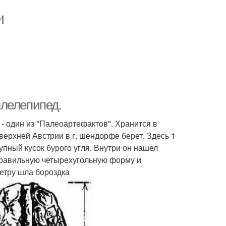
И
ллелепипед.
 - один из "Палеоартефактов". Хранится в
верхней Австрии в г. шендорфе берет. Здесь 1
пный кусок бурого угля. Внутри он нашел
 правильную четырехугольную форму и
етру шла бороздка