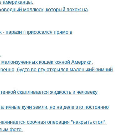
ые американцы.
боководный моллюск, который похож на
к - паразит присосался прямо в
.
 и малоизученных кошек южной Америки.
ренно, будто во рту открылся маленький зимний
тенкой скапливается жидкость и человеку
атичные кучи земли, но на деле это постоянно
нaчинается сpочная опеpация "накрыть cтол".
лым фото.