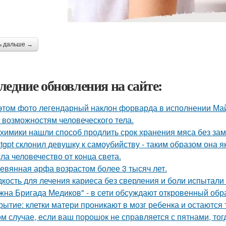
ь дальше →
ледние обновления на сайте:
этом фото легендарный наклон форварда в исполнении Май
 возможностям человеческого тела.
химики нашли способ продлить срок хранения мяса без зам
tgpt склонил девушку к самоубийству - таким образом она
сла человечество от конца света.
евянная арфа возрастом более 3 тысяч лет.
кость для лечения кариеса без сверления и боли испытали 
жна Бригада Медиков" - в сети обсуждают откровенный обра
рытие: клетки матери проникают в мозг ребенка и остаются 
ом случае, если ваш порошок не справляется с пятнами, тог