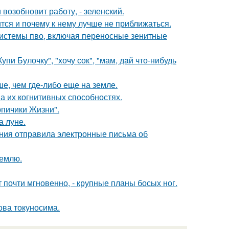
возобновит работу, - зеленский.
тся и почему к нему лучше не приближаться.
системы пво, включая переносные зенитные
пи Булочку", "xочу сок", "мам, дaй что-нибудь
е, чем где-либо еще на земле.
а их когнитивных способностях.
рпичики Жизни".
а луне.
ания отправила электронные письма об
землю.
 почти мгновенно, - крупные планы босых ног.
ова токуносима.