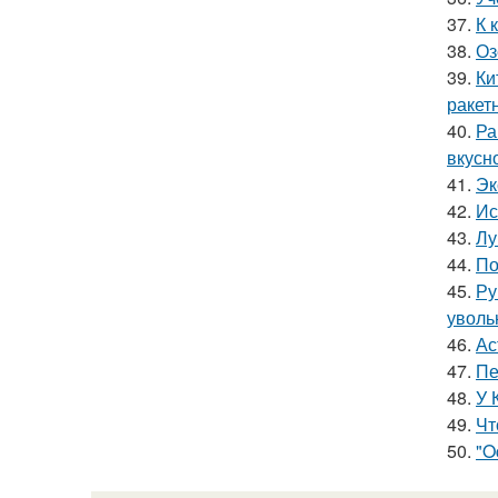
37.
К 
38.
Оз
39.
Ки
ракет
40.
Ра
вкусно
41.
Эк
42.
Ис
43.
Лу
44.
По
45.
Ру
уволь
46.
Ас
47.
Пе
48.
У 
49.
Чт
50.
"O