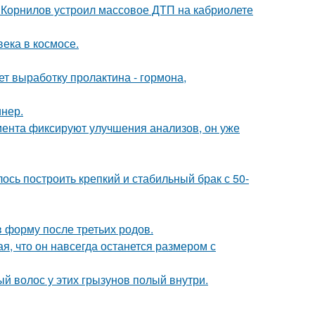
 Корнилов устроил массовое ДТП на кабриолете
ека в космосе.
ет выработку пролактина - гормона,
инер.
циента фиксируют улучшения анализов, он уже
ось построить крепкий и стабильный брак с 50-
в форму после третьих родов.
я, что он навсегда останется размером с
ый волос у этих грызунов полый внутри.