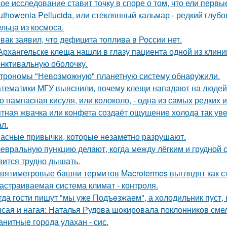
ое исследование ставит точку в споре о том, что ели перв
uthowenia Pellucida, или стеклянный кальмар - редкий глу
льца из космоса.
вак заявил, что дефицита топлива в России нет.
Архангельске клеща нашли в глазу пациента одной из клини
нктивальную оболочку.
трономы "Невозможную" планетную систему обнаружили.
тематики МГУ выяснили, почему клещи нападают на людей
о пампасная кисуля, или колоколо, - одна из самых редких
тная жвачка или конфета создаёт ощущение холода так уве
л.
асные привычки, которые незаметно разрушают.
евральную пункцию делают, когда между лёгким и грудной с
вится трудно дышать.
вятиметровые башни термитов Macrotermes выглядят как ст
астраиваемая система климат - контроля.
гда гости пишут "мы уже Пoдъeзжаем", а холодильник пуст, 
сая и нагая: Наталья Рудова шокировала поклонников сме
анитные города улахан - сис.