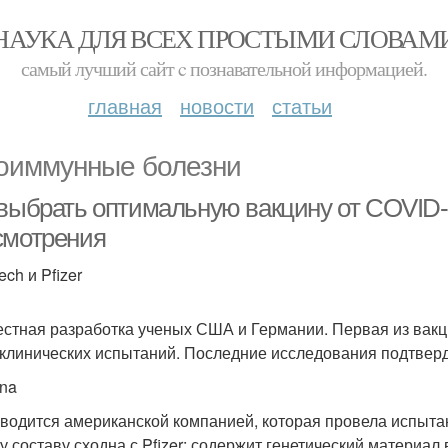
НАУКА ДЛЯ ВСЕХ ПРОСТЫМИ СЛОВАМ
самый лучший сайт c познавательной информацией.
главная
новости
статьи
оиммунные болезни
 выбрать оптимальную вакцину от COVID-
смотрения
ch и Pfizer
стная разработка ученых США и Германии. Первая из вак
клинических испытаний. Последние исследования подтверди
na
водится американской компанией, которая провела испыта
у составу сходна с Pfizer: содержит генетический материал