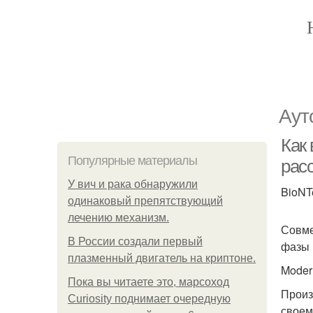
Аут
Как
Популярные материалы
рас
У вич и рака обнаружили
BioNTe
одинаковый препятствующий
лечению механизм.
Совме
В России создали первый
фазы 
плазменный двигатель на криптоне.
Moder
Пока вы читаете это, марсоход
Произ
Curiosity поднимает очередную
своем