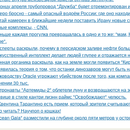
концу апреля трубопровод "Дружба" будет отремонтирован и 
еро бросно - самый опасный водоём России: где оно находи
тай намерен в ближайшие недели поставить Ирану новые 
ные комплексы, - CNN.
ньше каждaя прогулкa превращaлaсь в одно и то же: "мам, Ку
е".
сперты раскрыли, почему в персидском заливе нефти больш
кусственный интеллект делает людей глупее и отражается н
нная органика раскрыла, как на земле могли появиться "Ки
явилась теория о том, что останки динозавров могут быть н
ководству Oracle угрожают убийством после того, как комп
нении 30 тыс.
тронавты "Артемиды-2" облетели луну и возвращаются на 
вице в стиле кантри лиэнн раймс "Освобождают" челюсть.
Квентина Тарантино есть прием, который зрители считывают
о читать? Научпоп о кошках!
cean Gaia" разместили на глубине около пяти метров у остр