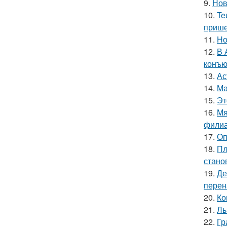
9.
Нов
10.
Te
прише
11.
Но
12.
В 
конъю
13.
Ас
14.
Ма
15.
Эт
16.
Мя
филиа
17.
Оп
18.
Пл
стано
19.
Де
перен
20.
Ко
21.
Лы
22.
Гр