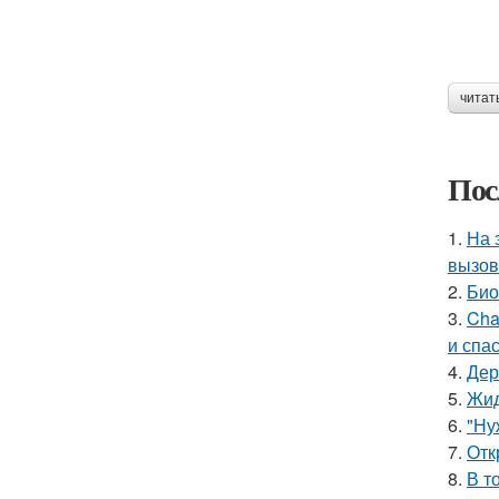
читат
Пос
1.
На 
вызов
2.
Био
3.
Cha
и спа
4.
Дер
5.
Жид
6.
"Ну
7.
Отк
8.
В т