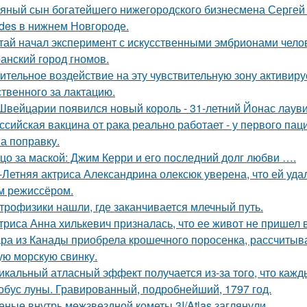
яный сын богатейшего нижегородского бизнесмена Сергей
des в нижнем Новгороде.
тай начал эксперимент с искусственными эмбрионами челов
анский город гномов.
ительное воздействие на эту чувствительную зону активиру
ственного за лактацию.
Швейцарии появился новый король - 31-летний Йонас лаув
ссийская вакцина от рака реально работает - у первого па
на поправку.
цо за маской: Джим Керри и его последний долг любви ….
-Летняя актриса Александрина олексюк уверена, что ей удал
м режиссёром.
трофизики нашли, где заканчивается млечный путь.
триса Анна хилькевич призналась, что ее живот не пришел 
ра из Канады приобрела крошечного поросенка, рассчитыва
ую морскую свинку.
икальный атласный эффект получается из-за того, что кажд
обус луны. Гравированный, подробнейший, 1797 год.
еные внутрь межзвездной кометы 3I/Atlas заглянули.