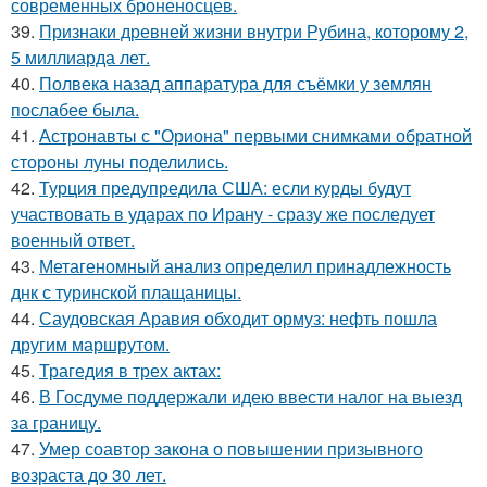
современных броненосцев.
39.
Признаки древней жизни внутри Рубина, которому 2,
5 миллиарда лет.
40.
Полвека назад аппаратура для съёмки у землян
послабее была.
41.
Астронавты с "Ориона" первыми снимками обратной
стороны луны поделились.
42.
Турция предупредила США: если курды будут
участвовать в ударах по Ирану - сразу же последует
военный ответ.
43.
Метагеномный анализ определил принадлежность
днк с туринской плащаницы.
44.
Саудовская Аравия обходит ормуз: нефть пошла
другим маршрутом.
45.
Трагедия в трех актах:
46.
В Госдуме поддержали идею ввести налог на выезд
за границу.
47.
Умер соавтор закона о повышении призывного
возраста до 30 лет.