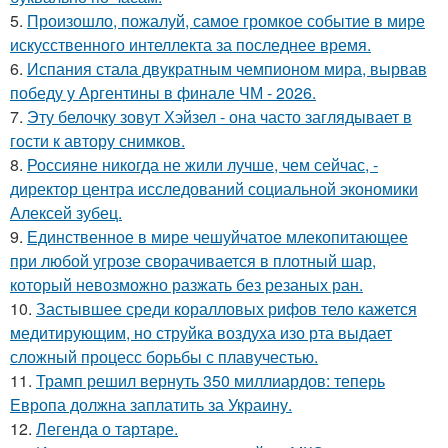
5.
Произошло, пожалуй, самое громкое событие в мире
искусственного интеллекта за последнее время.
6.
Испания стала двукратным чемпионом мира, вырвав
победу у Аргентины в финале ЧМ - 2026.
7.
Эту белочку зовут Хэйзел - она часто заглядывает в
гости к автору снимков.
8.
Россияне никогда не жили лучше, чем сейчас, -
директор центра исследований социальной экономики
Алексей зубец.
9.
Единственное в мире чешуйчатое млекопитающее
при любой угрозе сворачивается в плотный шар,
который невозможно разжать без резаных ран.
10.
Застывшее среди коралловых рифов тело кажется
медитирующим, но струйка воздуха изо рта выдает
сложный процесс борьбы с плавучестью.
11.
Трамп решил вернуть 350 миллиардов: теперь
Европа должна заплатить за Украину.
12.
Легенда о тартаре.