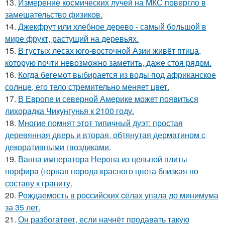
13.
Измерение космических лучей на МКС повергло в
замешательство физиков.
14.
Джекфрут или хлебное дерево - самый большой в
мире фрукт, растущий на деревьях.
15.
В густых лесах юго-восточной Азии живёт птица,
которую почти невозможно заметить, даже стоя рядом.
16.
Когда бегемот выбирается из воды под африканское
солнце, его тело стремительно меняет цвет.
17.
В Европе и северной Америке может появиться
лихорадка Чикунгунья к 2100 году.
18.
Многие помнят этот типичный дуэт: простая
деревянная дверь и вторая, обтянутая дерматином с
декоративными гвоздиками.
19.
Ванна императора Нерона из цельной плиты
порфира (горная порода красного цвета близкая по
составу к граниту.
20.
Рождаемость в роcсийских cёлах упала до минимума
за 35 лет.
21.
Он разбогатеет, если начнёт продавать такую