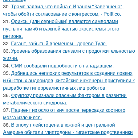
30.
Трамп заявил, что война с Ираном "Завершена",
чтобы обойти согласование с конгрессом, - Politico.
31.
Ориксы (или сернобыки) являются символами
пустыни намиб и важной частью экосистемы этого
региона.
32.
Гигант, забытый временем - дерево Туле.
33.
Уровень образования связали с продолжительностью
жизни.
34.
СМИ сообщили подробности о нападавшем:
35.
Добившись неплохих результатов в создании ловких
и быстрых андроидов, китайские инженеры приступили к
разработке гиперреалистичных лиц роботов.
36.
Фруктозу признали опасным фактором в развитии
метаболического синдрома.
37.
Пациент из осло от вич после пересадки костного
мозга излечился.
38.
В эпоху плейстоцена в южной и центральной
Америке обитали глиптодоны - гигантские родственники