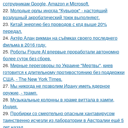
сотрудникам Google, Amazon и Microsoft.
22.
Молодые орлы иногда "Кувырок" - настоящий
воздушный акробатический трюк выполняют.
23.
Китай энергию без проводов с кпд выше 20%
передал.
24.
Актёр Алан рикман на съёмках своего последнего
фильма в 2016 году.
25.
Роботы Figure AI впервые проработали автономно
более суток без сбоев.
26.
Мирные переговоры по Украине "Мертвы", киев
готовится к длительному противостоянию без поддержки
США, - The New York Times.
27.
Мы никогда не позволим Ирану иметь ядерное
оружие, - трамп.
28.
Музыкальные колонны в храме виттала в хампи,
Индия.
29.
Пробирки со смертельно опасным хантавирусом
таинственно исчезли из лаборатории в Австралии ещё 5
лет назад.