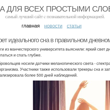
А ДЛЯ ВСЕХ ПРОСТЫМИ СЛ
самый лучший сайт c познавательной информацией.
главная
новости
статьи
рет идеального сна в правильном дневно
ги из манчестерского университета выяснили: яркий свет д
паться и спать глубже.
бровольцев носили датчики меланопического света - спектр
организма. Участники также использовали трекеры сна и за
ализировала более 500 дней наблюдений.