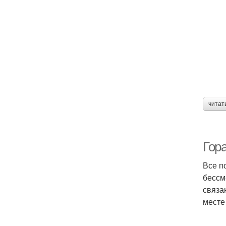
читат
Гора
Все п
бессм
связа
месте