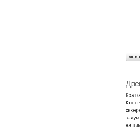
читат
Дре
Кратк
Кто н
сквер
задум
нашим