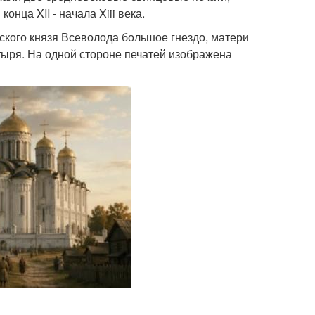
ца XII - начала Xiii века.
кого князя Всеволода большое гнездо, матери
тыря. На одной стороне печатей изображена