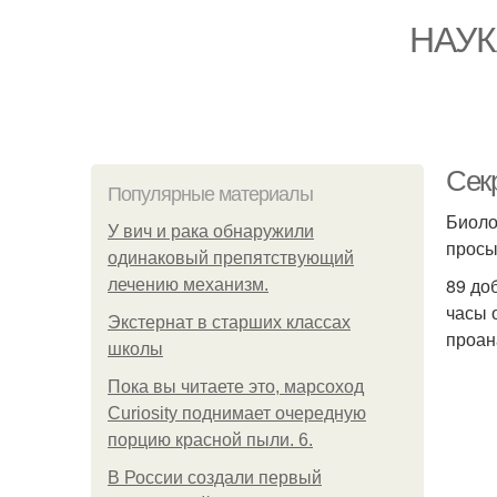
НАУК
Сек
Популярные материалы
Биоло
У вич и рака обнаружили
просы
одинаковый препятствующий
89 до
лечению механизм.
часы 
Экстернат в старших классах
проан
школы
Пока вы читаете это, марсоход
Curiosity поднимает очередную
порцию красной пыли. 6.
В России создали первый