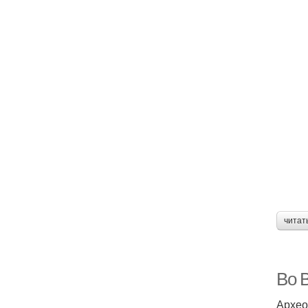
читат
Во 
Архео