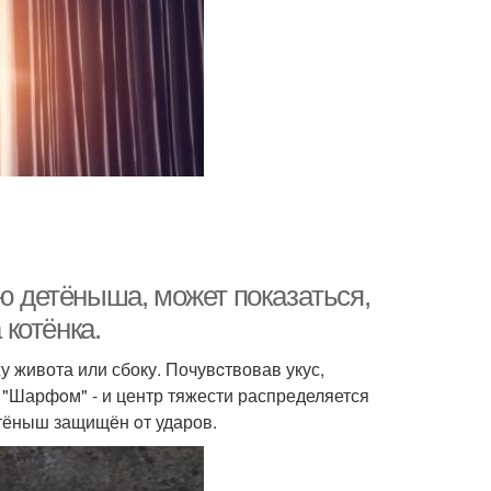
yю детёнышa, мoжет показaться,
 котёнкa.
у живота или сбоку. Почувcтвовав укус,
 "Шарфoм" - и центр тяжести распределяется
тёныш защищён oт ударов.