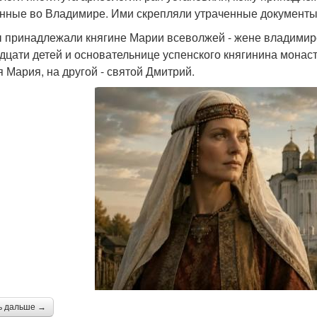
нные во Владимире. Ими скрепляли утраченные документы кон
 принадлежали княгине Марии всеволжей - жене владимирс
дцати детей и основательнице успенского княгинина монас
я Мария, на другой - святой Дмитрий.
ь дальше →