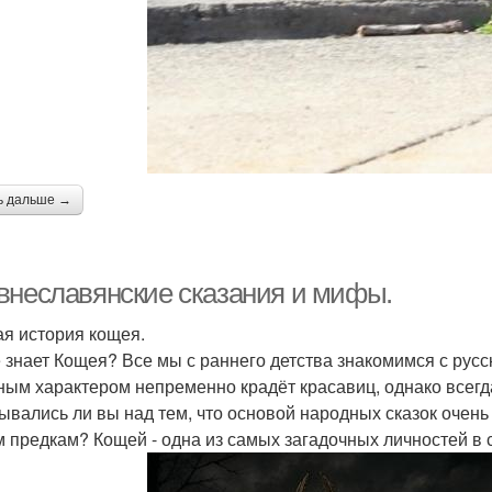
ь дальше →
внеславянские сказания и мифы.
ая история кощея.
е знает Кощея? Все мы с раннего детства знакомимся с русс
ным характером непременно крадёт красавиц, однако всегд
ывались ли вы над тем, что основой народных сказок очен
 предкам? Кощей - одна из самых загадочных личностей в