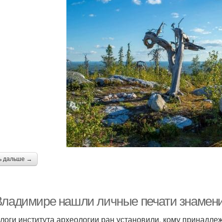
ь дальше →
Владимире нашли личные печати знаменит
логи института археологии ран установили, кому принадле