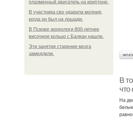
плазменный двигатель на криптоне.
В участника сво ударила молния,
когда он был на лошади.
В Пскове археологи 800-летнее
височное кольцо с Балкан нашли.
Эти занятия старение мозга
замедлили.
читат
В т
что 
На де
бeльч
равнo