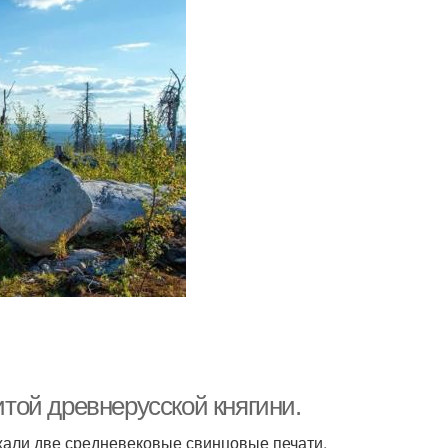
ой древнерусской княгини.
жали две средневековые свинцовые печати,