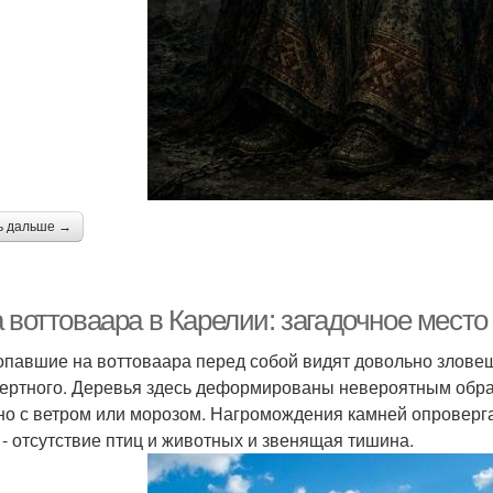
ь дальше →
 воттоваара в Карелии: загадочное место
опавшие на воттоваара перед собой видят довольно злове
ертного. Деревья здесь деформированы невероятным образ
но с ветром или морозом. Нагромождения камней опроверг
 - отсутствие птиц и животных и звенящая тишина.