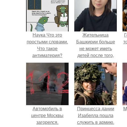
Наука Что это
Жительница
Г
простыми словами.
Башкирии больше
т
Что такое
не может иметь
антиматерия?
детей после того,
как медики сделали
ей аборт на шестом
месяце
беременности и
оставили в матке
плаценту.
Автомобиль в
Принцесса дании
M
центре Москвы
Изабелла пошла
загорелся.
служить в армию.