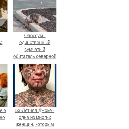
Опоссум -
га
единственный
сумчатый
обитатель северной
америки.
аче
53-Летняя Джоке -
нно
одна из многих
женщин, которым