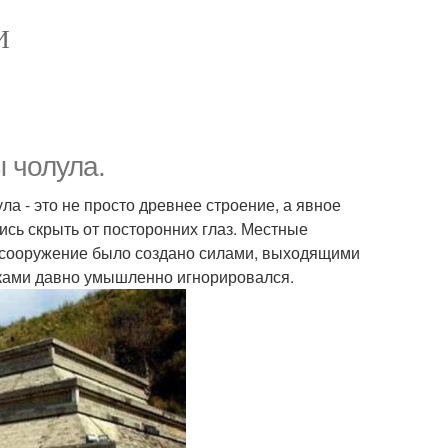
И
 чолула.
а - это не просто древнее строение, а явное
ись скрыть от посторонних глаз. Местные
 сооружение было создано силами, выходящими
риками давно умышленно игнорировался.