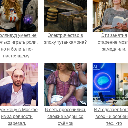
олливуд умеет не
Электричество в
Эти занятия
олько играть роли,
эпоху тутанхамона?
старение моз
но и болеть по-
замедлили.
настоящему.
уж жену в Москве
В сеть просочились
ИИ сделает бог
из-за ревности
свежие кадры со
всех - и особе
зарезал.
съёмок
тех, кто