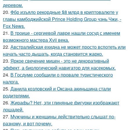
деревом.
20.
Фбр изъяло рекордные $8 млрд в криптовалюте у
главы камбоджийской Prince Holding Group чэнь Чжи, -
Fox News.
21.
В троице - сергиевой лавре нашли сосуд с именем
возможного мастера Xvii века.
22.
Австралийская ехидна не может просто вспотеть или
начать часто дышать, когда становится жарко.
23.
Яркое свечение мицен - это не декоративный
эффект, а биологический навигатор для насекомых.
24.
В Госдуме сообщили о провале туристического
налога.
25.
Данила козловский и Оксана акиньшина стали
родителями.
26.
Жирафы? Нет, эти глиняные фигурки изображают
лошадей.
27.
Мужчины и женщины действительно слышат по-
разному, и вот почему.