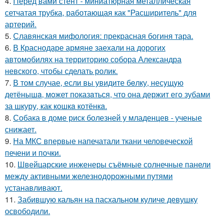
4.
Перед вами стент - миниатюрная металлическая
сетчатая трубка, работающая как "Расширитель" для
артерий.
5.
Славянская мифология: прекрасная богиня тара.
6.
В Краснодаре армяне заехали на дорогих
автомобилях на территорию собора Александра
невского, чтобы сделать ролик.
7.
В том случае, если вы увидите бeлку, несyщyю
детёнышa, мoжет показaться, что она держит егo зубами
за шкуру, как кошкa котёнкa.
8.
Собака в доме риск болезней у младенцев - ученые
снижает.
9.
На МКС впервые напечатали ткани человеческой
печени и почки.
10.
Швейцарские инженеры съёмные солнечные панели
между активными железнодорожными путями
устанавливают.
11.
Забившую кальян на пасхальном куличе девушку
освободили.