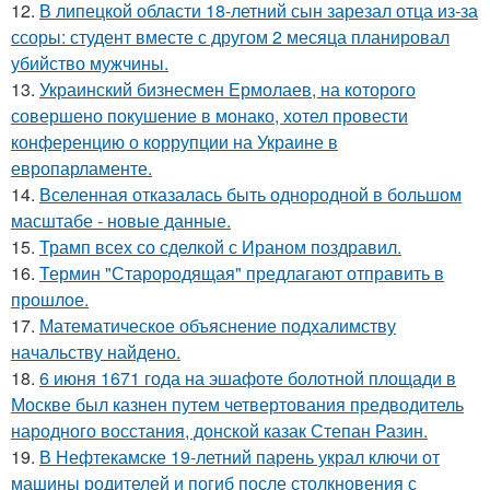
12.
В липецкой области 18-летний сын зарезал отца из-за
ссоры: студент вместе с другом 2 месяца планировал
убийство мужчины.
13.
Украинский бизнесмен Ермолаев, на которого
совершено покушение в монако, хотел провести
конференцию о коррупции на Украине в
европарламенте.
14.
Вселенная отказалась быть однородной в большом
масштабе - новые данные.
15.
Трамп всех со сделкой с Ираном поздравил.
16.
Термин "Старородящая" предлагают отправить в
прошлое.
17.
Математическое объяснение подхалимству
начальству найдено.
18.
6 июня 1671 года на эшафоте болотной площади в
Москве был казнен путем четвертования предводитель
народного восстания, донской казак Степан Разин.
19.
В Нефтекамске 19-летний парень украл ключи от
машины родителей и погиб после столкновения с