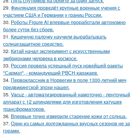
28.
Пять спутников на орбите за один запуск.
29.
Финляндия проведёт крупные военные учения с
участием США и Германии у границ России.
30.
Роботы Figure AI впервые проработали автономно
более суток без сбоев.
31.
Кишечную палочку научили вырабатывать
солнцезащитное средство.
32.
Китай начал эксперимент с искусственными
эмбрионами человека в космосе.
33.
Россия провела успешный пуск новейшей ракеты
"Сармат", - командующий РВСН каракаев.
34.
Первоклассник в Норвегии в поле 1300-летний меч
предвикингской эпохи нашел.
35.
Vacuz - автоматизированный намоточно - ленточный
аппарат с 12 шпинделями для изготовления катушек
трансформаторов.
36.
Впервые точно измерили старение кожи от солнца.
37.
Один из самых долгожданных вкусных сезонов не за
горами.