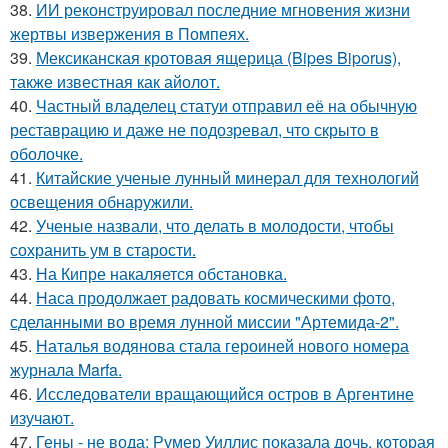
38.
ИИ реконструировал последние мгновения жизни
жертвы извержения в Помпеях.
39.
Мексиканская кротовая ящерица (Bipes Biporus),
также известная как айолот.
40.
Частный владелец статуи отправил её на обычную
реставрацию и даже не подозревал, что скрыто в
оболочке.
41.
Китайские ученые лунный минерал для технологий
освещения обнаружили.
42.
Ученые назвали, что делать в молодости, чтобы
сохранить ум в старости.
43.
На Кипре накаляется обстановка.
44.
Наса продолжает радовать космическими фото,
сделанными во время лунной миссии "Артемида-2".
45.
Наталья водянова стала героиней нового номера
журнала Marfa.
46.
Исследователи вращающийся остров в Аргентине
изучают.
47.
Гены - не вода: Румер Уиллис показала дочь, которая