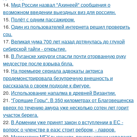
14.
Мид России назвал "Ахинеей" сообщения о
возможном введении выездных виз для россиян.
15.
Полёт с одним пассажиром.
16.
Один из пользователей интернета решил проверить
соц.
17.
Великая чума 700 лет назад дотянулась до глухой
сибирской тайги - открытие.
18.
В Луганске хирурги спасли почти оторванную руку
медсестре после взрыва бпла.
19.
На премьере сериала адвокаты актриса
продемонстрировала безупречную внешность и
рассказала о своем подходе к фигуре.
20.
Использование напалма в древней Византии.
21.
"Горящие Горы". В 350 километрах от Благовещенска
вверх по течению амура уже несколько сотен лет горит
участок берега.
22.
В Армении уже принят закон о вступлении в ЕС -
вопрос о членстве в еаэс стоит ребром, - лавров.
23.
Математики МГУ выяснили, почему клещи нападают