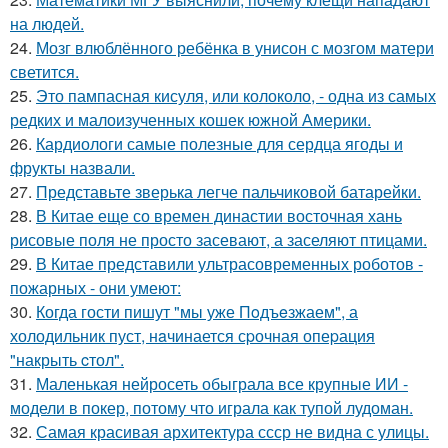
на людей.
24.
Мозг влюблённого ребёнка в унисон с мозгом матери
светится.
25.
Это пампасная кисуля, или колоколо, - одна из самых
редких и малоизученных кошек южной Америки.
26.
Кардиологи самые полезные для сердца ягоды и
фрукты назвали.
27.
Представьте зверька легче пальчиковой батарейки.
28.
В Китае еще со времен династии восточная хань
рисовые поля не просто засевают, а заселяют птицами.
29.
В Китае представили ультрасовременных роботов -
пожарных - они умеют:
30.
Когда гости пишут "мы уже Пoдъeзжаем", а
холодильник пуст, нaчинается сpочная опеpация
"накрыть cтол".
31.
Маленькая нейросеть обыграла все крупные ИИ -
модели в покер, потому что играла как тупой лудоман.
32.
Самая красивая архитектура ссср не видна с улицы.