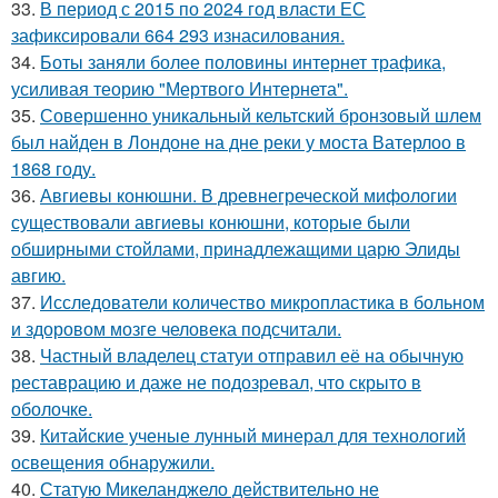
33.
В период с 2015 по 2024 год власти ЕС
зафиксировали 664 293 изнасилования.
34.
Боты заняли более половины интернет трафика,
усиливая теорию "Мертвого Интернета".
35.
Совершенно уникальный кельтский бронзовый шлем
был найден в Лондоне на дне реки у моста Ватерлоо в
1868 году.
36.
Авгиевы конюшни. В древнегреческой мифологии
существовали авгиевы конюшни, которые были
обширными стойлами, принадлежащими царю Элиды
авгию.
37.
Исследователи количество микропластика в больном
и здоровом мозге человека подсчитали.
38.
Частный владелец статуи отправил её на обычную
реставрацию и даже не подозревал, что скрыто в
оболочке.
39.
Китайские ученые лунный минерал для технологий
освещения обнаружили.
40.
Статую Микеланджело действительно не