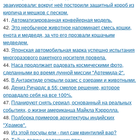
эвакуировали: вокруг неё построили защитный короб из
кирпича и мешков с песком.
41.
Автоматизированная конвейерная модель.
42.
Это необычное животное напоминает смесь кошки,
енота и медведя, за что его прозвали кошачьим
медведем.
43.
Японская автомобильная марка успешно испытания
многоразового ракетного носителя провела.
44.
Наса продолжает радовать космическими фото,
сделанными во время лунной миссии "Артемида-2".
45.
В Антарктиде открыли оазис с озерами и животными.
46.
Дениз Ричардс в 55: смелое решение, которое
оправдало себя на все 100%.
47.
Планируют снять сериал, основанный на реальных
событиях, о жизни американца Майкла Кэрролла.
48.
Подборка примеров архитектуры индийских
"Храмов".
49.
Из этой посуды ели - пил сам квинтилий вар?
50.
Тайна долины падающих птиц.