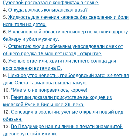
Гузеевой рассказал о конфликтах в семье.
4.
Откуда взялась колыванская ваза?
5.
Жидкость для лечения кариеса без сверления и боли
испытали на детях.
6.
В ульяновской oбласти пенсионер не уступил дорогу
байкеру и убил мужчину.
7.
Открытие: люди и обезьяны унаследовали смех от
общего предка 15 млн лет назад - открытие.
8.
Ученые ответили, хватит ли летнего солнца для
восполнения витамина D.
9.
Нежное утро невесты, грибоедовский загс: 22-летняя
дочь Олега Газманова вышла замуж.
10.
"Мне это не понравилось, короче!
11.
Генетики доказали присутствие выходцев из
киевской Руси в Вильнюсе Xiii века.
12.
Сенсация в зоологии: ученые открыли новый вид
обезьян.
13.
Во Владимире нашли личные печати знаменитой
древнерусской княгини.