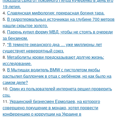
показала сына от покойного Петра Кучеренко в день его
19-летия.
4.
Славянская мифология: прекрасная богиня тара.
5.
В гидротермальных источниках на глубине 700 метров
нашли скрытое золото.
6.
Парень купил форму МВД, чтобы не стоять в очереди
за бензином.
7.
"В темноте океанского дна … уже миллионы лет
существует невероятный союз.
8.
Метаболиты крови предсказывают долгую жизнь:
исследование.
9.
В Мытищах водитель BMW с пистолетом якобы
распылил баллончик в отца с ребёнком, но как было на
самом деле?
10.
Один из пользователей интернета решил проверить
соц.
11.
Украинский бизнесмен Ермолаев, на которого
совершено покушение в монако, хотел провести
конференцию о коррупции на Украине в