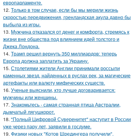
европарламенте.
12.
Только в том случае, если бы мы мерили жизнь
скоростью передвижения, гренландская акула давно бы
выбыла из игры.
13.
Мужчина отказался от денег и комфорта, стремясь к
жизни вне общества под влиянием идей толстого и
Джека Лондона.
14.
Трамп решил вернуть 350 миллиардов: теперь
Европа должна заплатить за Украину.
15.
Столетиями жители Англии принимали россыпи
каменных звезд, найденных в руслах рек, за магические
артефакты или валюту мифических существ.
16.
Ученые выяснили, кто лучше договаривается:
мужчины или женщины.
17.
Знакомьтесь - самая странная птица Австралии,
дымчатый лягушкорот.
18.
"Полный Цифровой Суверенитет" наступит в России
уже через пару лет, заявили в госдуме.
19.
Физики новых "Котов Шредингера получили".