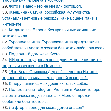
эмбрионами человека в космосе.
29.
Фото и видео - это не ИИ или фотошоп.
30.
Женщина - базука: российская культуристка
устанавливает новые рекорды как на сцене, так и в
интернете.
31.
Когда-то вся Европа без привычных домашних
котиков жила.
32.
Туровичева игла. Туровичева игла представляет
собой жезл из чистого железа без каких-либо примесей.
33.
Подводный дом жака Кусто.
34.
ИИ реконструировал последние мгновения жизни
жертвы извержения в Помпеях.
35.
"Это Было Слишком Дерзко" - невестка Наташи
королевой поразила всех странной выходкой.
36.
В перу нашли самых древних голых собак.
37.
Пользователи Telegram Premium в России теперь
автоматически подключаются к Mtproto - прокси -
сообщили бета-тестеры.
38.
Ли фтор в воде для мозга детей опасен?