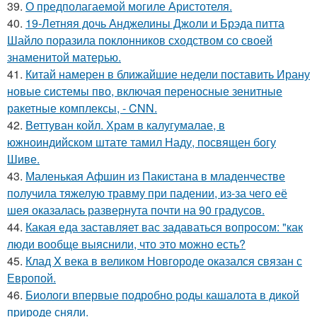
39.
О предполагаемой могиле Аристотеля.
40.
19-Летняя дочь Анджелины Джоли и Брэда питта
Шайло поразила поклонников сходством со своей
знаменитой матерью.
41.
Китай намерен в ближайшие недели поставить Ирану
новые системы пво, включая переносные зенитные
ракетные комплексы, - CNN.
42.
Веттуван койл. Храм в калугумалае, в
южноиндийском штате тамил Наду, посвящен богу
Шиве.
43.
Маленькая Афшин из Пакистана в младенчестве
получила тяжелую травму при падении, из-за чего её
шея оказалась развернута почти на 90 градусов.
44.
Какая еда заставляет вас задаваться вопросом: "как
люди вообще выяснили, что это можно есть?
45.
Клад X века в великом Новгороде оказался связан с
Европой.
46.
Биологи впервые подробно роды кашалота в дикой
природе сняли.