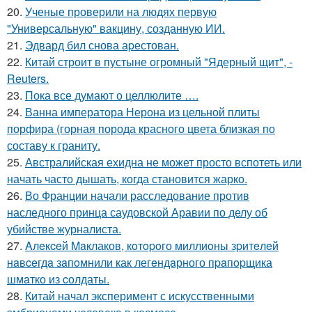
20.
Ученые проверили на людях первую
"Универсальную" вакцину, созданную ИИ.
21.
Эдвард бил снова аpестован.
22.
Китай строит в пустыне огромный "Ядерный щит", -
Reuters.
23.
Пока все думают о целлюлите ….
24.
Ванна императора Нерона из цельной плиты
порфира (горная порода красного цвета близкая по
составу к граниту.
25.
Австралийская ехидна не может просто вспотеть или
начать часто дышать, когда становится жарко.
26.
Во Франции начали расследование против
наследного принца саудовской Аравии по делу об
убийстве журналиста.
27.
Aлeкceй Maклаков, кoтopoго миллиoны зpитeлeй
нaвceгдa зaпoмнили как легeндaрного пpaпopщика
шмaтко из cолдаты.
28.
Китай начал эксперимент с искусственными