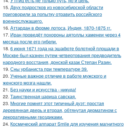
14.
У птиц есть не только путь, но и цель.
15.
Двух подростков из новосибирской области
приговорили за попытку отравить российского
военнослужащего.
16.
Аттардан в форме лотоса, Индия, 1870-1875 гг.
17.
Иран проведёт похороны аятоллы хаменеи через 4
месяца после его гибели.
18.
6 июня 1671 года на эшафоте болотной площади в
Москве был казнен путем четвертования предводитель
народного восстания, донской казак Степан Разин.
19.
Сны урбаниста при температуре 39.
20.
Ученые важное отличие в работе мужского и
женского мозга нашли.
21.
Без науки и искусства - никуда!
22.
Таинственная царица савская.
23.
Многие помнят этот типичный дуэт: простая
деревянная дверь и вторая, обтянутая дерматином с
декоративными гвоздиками.
24.
Космический аппарат Smile для изучения магнитного