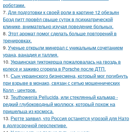
роботами.
7.
Для подготовки к своей роли в картине 12 обезьян
Брэд питт провёл свыше суток в психиатрической
клинике, внимательно изучая поведение больных.
8.
Этот аромат помог сделать больше повторений в
тренировках.
9.
Ученые открыли минерал с уникальным сочетанием
урана, ванадия и таллия.
10.
Украинская тиктокерша пожаловалась на гвоздь в
колесе и заживо сгорела в Porsche после ДТП.
11.
Сын украинского бизнесмена, который мог погибнуть
при взрыве в монако, связан с сетью мошеннических
Колл - центров.
12.
Teuthowenia Pellucida, или стеклянный кальмар -
редкий глубоководный моллюск, который похож на
пришельца из космоса.
13.
Рютте заявил, что Россия останется угрозой для Нато
в долгосрочной перспективе.