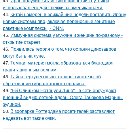
43.
Иран получил китайский шпионский спутник и
использовал его для слежки за американцами.
44.
Китай намерен в ближайшие недели поставить Ирану
новые системы пво, включая переносные зенитные
ракетные комплексы, - CNN.
45.
Иммунная система у мужчин и женщин по-разному -
открытие стареет.
46.
Появилась теория о том, что останки динозавров
могут быть на луне.
47.
Темная материя могла образоваться благодаря
гравитационным волнам.
48.
Тайна геркулесовых столпов: гипотезы об
образовании гибралтарского пролива.
49.
"Ей Слишком Натянули Лицо" - в сети обсуждают
внешний вид 60-летней вдовы Олега Табакова Марины
зудиной.
50.
В зоопарке Роттердама посетителей заставляют
надевать вот такие очки.