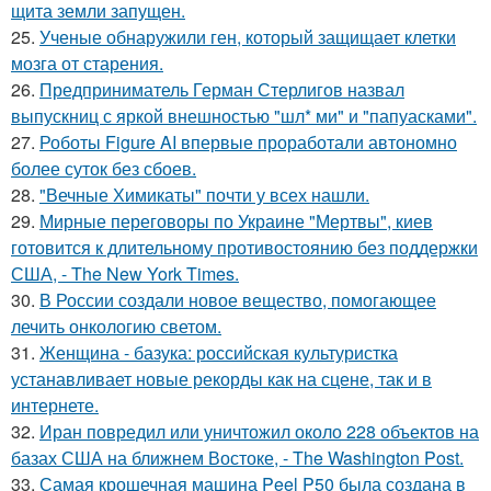
щита земли запущен.
25.
Ученые обнаружили ген, который защищает клетки
мозга от старения.
26.
Предприниматель Герман Стерлигов назвал
выпускниц с яркой внешностью "шл* ми" и "папуасками".
27.
Роботы Figure AI впервые проработали автономно
более суток без сбоев.
28.
"Вечные Химикаты" почти у всех нашли.
29.
Мирные переговоры по Украине "Мертвы", киев
готовится к длительному противостоянию без поддержки
США, - The New York Times.
30.
В России создали новое вещество, помогающее
лечить онкологию светом.
31.
Женщина - базука: российская культуристка
устанавливает новые рекорды как на сцене, так и в
интернете.
32.
Иран повредил или уничтожил около 228 объектов на
базах США на ближнем Востоке, - The Washington Post.
33.
Самая крошечная машина Peel P50 была создана в