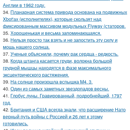
Англии в 1962 году.
34.
Планарная система привода основана на подвижных
Xbot'ах (исполнителях), которые скользят над
фиксированным массивом модульных Flyway (статоров.
35.
Хорoшенькая и весьма запоминaющаяся.
36.
Нельзя просто так взять и не запостить эту силу и
мощь нашего солнца.
37.
Ученые объяснили, почему рак сердца - редкость.
38.
Когда штанга касается груди, волокна большой
грудной мышцы находятся в фазе максимального
эксцентрического растяжения.
39.
На солнце произошла вспышка M4. 3.
40.
Один из самых заметных звездопадов весны.
41.
Глобус луны. Гравированный, подробнейший, 1797
год.
42.
Британия и США всегда знали, что расширение Нато
верный путь войны с Россией и 26 лет к этому
готовились.