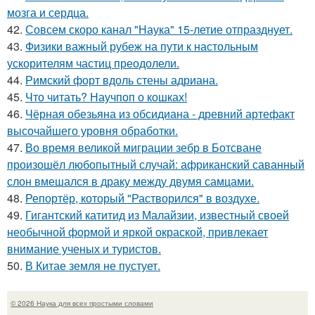
мозга и сердца.
42.
Совсем скоро канал "Наука" 15-летие отпразднует.
43.
Физики важный рубеж на пути к настольным
ускорителям частиц преодолели.
44.
Римский форт вдоль стены адриана.
45.
Что читать? Научпоп о кошках!
46.
Чёрная обезьяна из обсидиана - древний артефакт
высочайшего уровня обработки.
47.
Во время великой миграции зебр в Ботсване
произошёл любопытный случай: африканский саванный
слон вмешался в драку между двумя самцами.
48.
Репортёр, который "Растворился" в воздухе.
49.
Гигантский катитид из Малайзии, известный своей
необычной формой и яркой окраской, привлекает
внимание ученых и туристов.
50.
В Китае земля не пустует.
© 2026 Наука для всех простыми словами