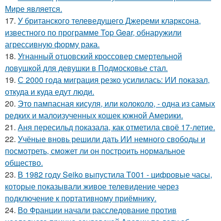
Мире является.
17.
У британского телеведущего Джереми кларксона,
известного по программе Top Gear, обнаружили
агрессивную форму рака.
18.
Угнанный отцовский кроссовер смертельной
ловушкой для девушки в Подмосковье стал.
19.
С 2000 года миграция резко усилилась: ИИ показал,
откуда и куда едут люди.
20.
Это пампасная кисуля, или колоколо, - одна из самых
редких и малоизученных кошек южной Америки.
21.
Аня пересильд показала, как отметила своё 17-летие.
22.
Учёные вновь решили дать ИИ немного свободы и
посмотреть, сможет ли он построить нормальное
общество.
23.
В 1982 году Seiko выпустила T001 - цифровые часы,
которые показывали живое телевидение через
подключение к портативному приёмнику.
24.
Во Франции начали расследование против