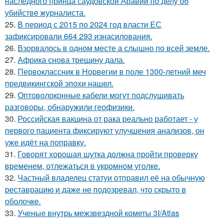
наследного принца саудовской Аравии по делу об
убийстве журналиста.
25.
В период с 2015 по 2024 год власти ЕС
зафиксировали 664 293 изнасилования.
26.
Взорвалось в одном месте а слышно по всей земле.
27.
Африка снова трещину дала.
28.
Первоклассник в Норвегии в поле 1300-летний меч
предвикингской эпохи нашел.
29.
Оптоволоконные кабели могут подслушивать
разговоры, обнаружили геофизики.
30.
Российская вакцина от рака реально работает - у
первого пациента фиксируют улучшения анализов, он
уже идёт на поправку.
31.
Говорят хорошая шутка должна пройти проверку
временем, отлежаться в укромном уголке.
32.
Частный владелец статуи отправил её на обычную
реставрацию и даже не подозревал, что скрыто в
оболочке.
33.
Ученые внутрь межзвездной кометы 3I/Atlas