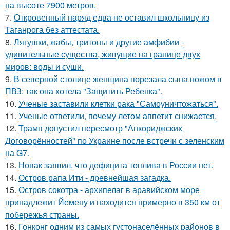
на высоте 7900 метров.
7.
Откровенный наряд едва не оставил школьницу из
Таганрога без аттестата.
8.
Лягушки, жабы, тритоны и другие амфибии -
удивительные существа, живущие на границе двух
миров: воды и суши.
9.
В северной столице женщина порезала сына ножом в
ПВЗ: так она хотела "Защитить Ребенка".
10.
Ученые заставили клетки рака "Самоуничтожаться".
11.
Ученые ответили, почему летом аппетит снижается.
12.
Трамп допустил пересмотр "Анкориджских
Договорённостей" по Украине после встречи с зеленским
на G7.
13.
Новак заявил, что дефицита топлива в России нет.
14.
Остров рапа Ити - древнейшая загадка.
15.
Остров сокотра - архипелаг в аравийском море
принадлежит Йемену и находится примерно в 350 км от
побережья страны.
16.
Гонконг одним из самых густонаселённых районов в