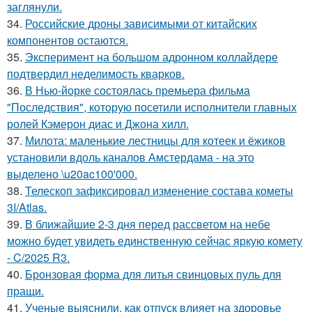
заглянули.
34.
Российские дроны зависимыми от китайских
компонентов остаются.
35.
Эксперимент на большом адронном коллайдере
подтвердил неделимость кварков.
36.
В Нью-йорке состоялась премьера фильма
"Последствия", которую посетили исполнители главных
ролей Кэмерон диас и Джона хилл.
37.
Милота: маленькие лестницы для котеек и ёжиков
установили вдоль каналов Амстердама - на это
выделено \u20ac100'000.
38.
Телескоп зафиксировал изменение состава кометы
3I/Atlas.
39.
В ближайшие 2-3 дня перед рассветом на небе
можно будет увидеть единственную сейчас яркую комету
- C/2025 R3.
40.
Бронзовая форма для литья свинцовых пуль для
пращи.
41.
Ученые выяснили, как отпуск влияет на здоровье