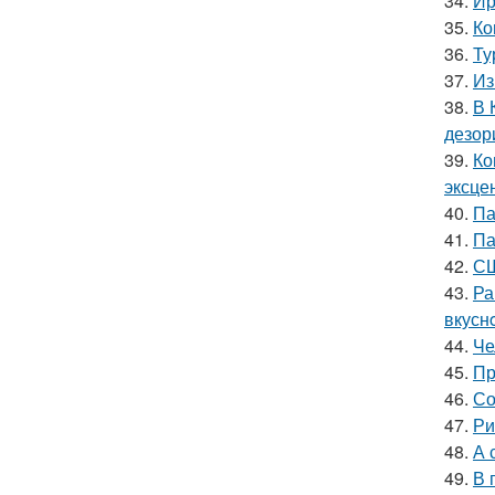
34.
Ир
35.
Ко
36.
Ту
37.
Из
38.
В 
дезор
39.
Ко
эксце
40.
Па
41.
Па
42.
СШ
43.
Ра
вкуснo
44.
Че
45.
Пр
46.
Со
47.
Ри
48.
А 
49.
В 