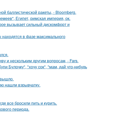
ой баллистической ракеты, - Bloomberg.
меев", Египет, римская империя, ок.
орое вызывает сильный дискомфорт и
ы находятся в фазе максимального
ился.
 и нескольким другим вопросам, - Fars.
пи Булочку", "хoчу cок", "мам, дай что-нибудь
 вышло.
ию нашли взрывчатку.
де все бросили пить и курить.
кового периода.