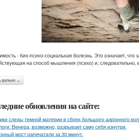
имость - био-психо-социальная болезнь. Это означает, что з
йствующая на способ мышления (психо) и, следовательно, 
ь дальше →
ледние обновления на сайте:
ики следы темной материи в сбоях большого адронного ко
логи: Венера, возможно, разрывает саму себя изнутри.
онный мост напечатали за 30 минут.