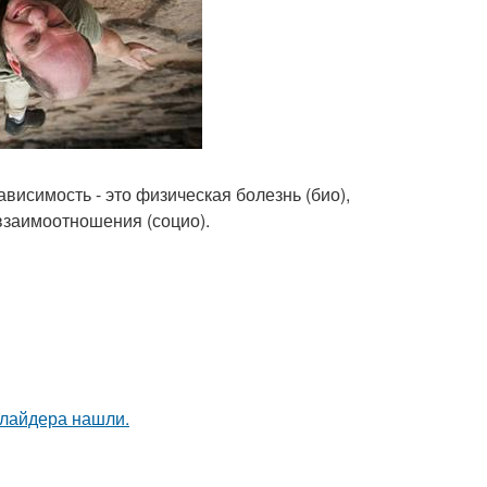
ависимость - это физическая болезнь (био),
взаимоотношения (социо).
ллайдера нашли.