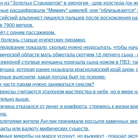
н из "Золотых Стандартов" в хирургии - шов холстеда (он 
ные расшифровали "Мимику" шмелей: они "облизываются" и
сийский альпинист лишился пальцев после восхождения на м
е 7900 метров.
ёт с одним пассажиром.
 болезнь старше египетских пирамид.
ледование показало, сколько нужно недосыпать, чтобы нача
амурской области мать обмотала скотчем 12-летнего сына - 
северной столице женщина порезала сына ножом в ПВЗ: так
вушка, которая ранее называла краснодарский край адом,
еные выяснили, какая погода бьет по психике.
к часто парам нужно заниматься сексом?
рекозы считаются эталоном мастерства в небе, но в мире н
тельно выше.
жчина отказался от денег и комфорта, стремясь к жизни вн
на.
олетиями жители Англии принимали россыпи каменных звезд
акты или валюту мифических существ.
мные микробы на марсе усохнут, но выживут - показал экс