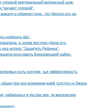
же узловой вертикальный матрасный шов.
 "качают головой".
акалу и обвинил гида - тот бросил его на
ть набирать вес.
инвалида, а затем жестоко убила его.
 она хотела "Защитить Ребенка".
 решила возглавить Брюховецкий район.
асекомых есть охотник, чья эффективность
е общества под влиянием идей толстого и Джека
, найденных в руслах рек, за магические
перимент.