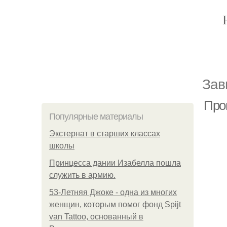
Зав
Про
Популярные материалы
Экстернат в старших классах
школы
Принцесса дании Изабелла пошла
служить в армию.
53-Летняя Джоке - одна из многих
женщин, которым помог фонд Spijt
van Tattoo, основанный в