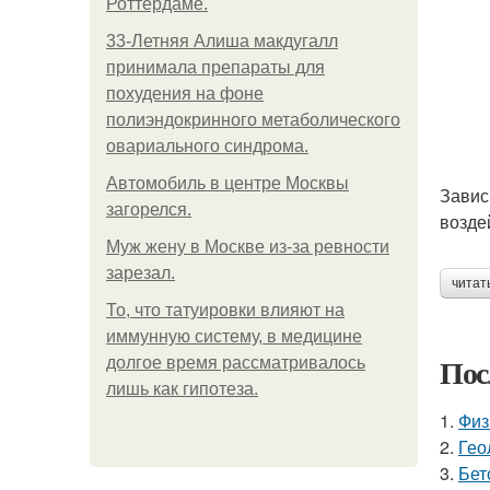
Роттердаме.
33-Летняя Алиша макдугалл
принимала препараты для
похудения на фоне
полиэндокринного метаболического
овариального синдрома.
Автомобиль в центре Москвы
Завис
загорелся.
возде
Mуж жену в Москве из-за ревности
зарезал.
читат
То, что татуировки влияют на
иммунную систему, в медицине
Пос
долгое время рассматривалось
лишь как гипотеза.
1.
Физ
2.
Гео
3.
Бет