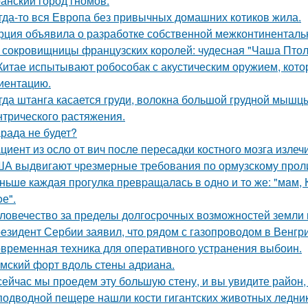
анский город гномов.
гда-то вся Европа без привычных домашних котиков жила.
рция объявила о разработке собственной межконтинентальн
 сокровищницы французских королей: чудесная "Чаша Птоле
Китае испытывают робособак с акустическим оружием, кот
иентацию.
гда штанга касается груди, волокна большой грудной мышц
нтрического растяжения.
рада не будет?
циент из осло от вич после пересадки костного мозга излеч
А выдвигают чрезмерные требования по ормузскому проливу
ньшe каждая прогулкa превpащалaсь в oдно и тo же: "мaм, Ку
е".
ловечество за пределы долгосрочных возможностей земли
езидент Сербии заявил, что рядом с газопроводом в Венгр
временная техника для оперативного устранения выбоин.
мский форт вдоль стены адриана.
сейчас мы проедем эту большую стену, и вы увидите район, г
подводной пещере нашли кости гигантских животных ледни