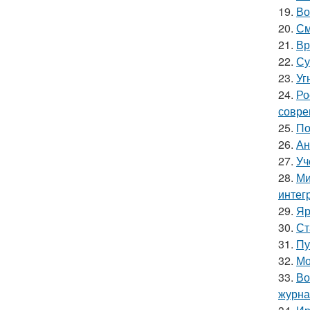
19.
Во
20.
См
21.
Вр
22.
Су
23.
Уг
24.
Ро
совре
25.
По
26.
Ан
27.
Уч
28.
Ми
интег
29.
Яр
30.
Ст
31.
Пу
32.
Мо
33.
Во
журна