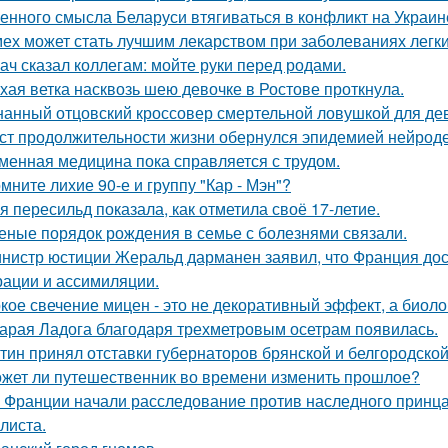
енного смысла Беларуси втягиваться в конфликт на Украин
ех может стать лучшим лекарством при заболеваниях легки
ач сказал коллегам: мойте руки перед родами.
хая ветка насквозь шею девочке в Ростове проткнула.
нанный отцовский кроссовер смертельной ловушкой для де
ст продолжительности жизни обернулся эпидемией нейрод
менная медицина пока справляется с трудом.
мните лихие 90-е и группу "Кар - Мэн"?
я пересильд показала, как отметила своё 17-летие.
еные порядок рождения в семье с болезнями связали.
нистр юстиции Жеральд дарманен заявил, что Франция дос
рации и ассимиляции.
кое свечение мицен - это не декоративный эффект, а биоло
арая Ладога благодаря трехметровым осетрам появилась.
тин принял отставки губернаторов брянской и белгородской 
жет ли путешественник во времени изменить прошлое?
 Франции начали расследование против наследного принца
листа.