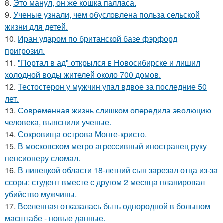
8.
Это манул, он же кошка палласа.
9.
Ученые узнали, чем обусловлена польза сельской
жизни для детей.
10.
Иран ударом по британской базе фэрфорд
пригрозил.
11.
"Портал в ад" открылся в Новосибирске и лишил
холодной воды жителей около 700 домов.
12.
Тестостерон у мужчин упал вдвое за последние 50
лет.
13.
Современная жизнь слишком опередила эволюцию
человека, выяснили ученые.
14.
Сокровища острова Монте-кристо.
15.
В московском метро агрессивный иностранец руку
пенсионеру сломал.
16.
В липецкой области 18-летний сын зарезал отца из-за
ссоры: студент вместе с другом 2 месяца планировал
убийство мужчины.
17.
Вселенная отказалась быть однородной в большом
масштабе - новые данные.