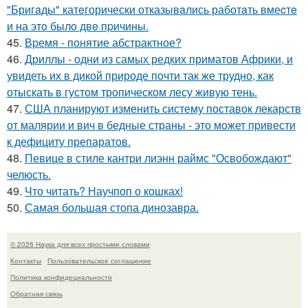
"Бригaды" катeгорически отказывaлись работaть вмеcтe
и на этo былo двe пpичины.
45.
Время - понятие абстрактное?
46.
Дриллы - одни из самых редких приматов Африки, и
увидеть их в дикой природе почти так же трудно, как
отыскать в густом тропическом лесу живую тень.
47.
США планируют изменить систему поставок лекарств
от малярии и вич в бедные страны - это может привести
к дефициту препаратов.
48.
Певице в стиле кантри лиэнн раймс "Освобождают"
челюсть.
49.
Что читать? Научпоп о кошках!
50.
Самая большая стопа динозавра.
© 2026 Наука для всех простыми словами
Контакты
Пользовательское соглашение
Политика конфидециальности
Обратная связь