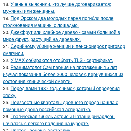
18.
Ученые выяснили, кто лучше договаривается:
мужчины или женщины.
19.
Под Орском два молодых парня погибли после
столкновения машины с лошадью.
20.
Джекфрут или хлебное дерево - самый большой в
мире фрукт, растущий на деревьях.
21.
Серийному убийце женщин и пенсионерок приговор
смягчили.
22.
У MAX собираются отобрать TLS - сертификат.
23.
Реаниматолог Сэм парния на протяжении 15 лет
изучал показания более 2000 человек, вернувшихся из
состояния клинической смерти.
24.
Перед вами 1987 год, снимок, который определил
эпоху.
25.
Неизвестные кварталы древнего города нашла с
помощью дрона российская аспирантка.
26.
Трагическая гибель актрисы Наташи ричардсон
началась с легкого падения на курорте.
27.
Цветок - венок в Австралии.