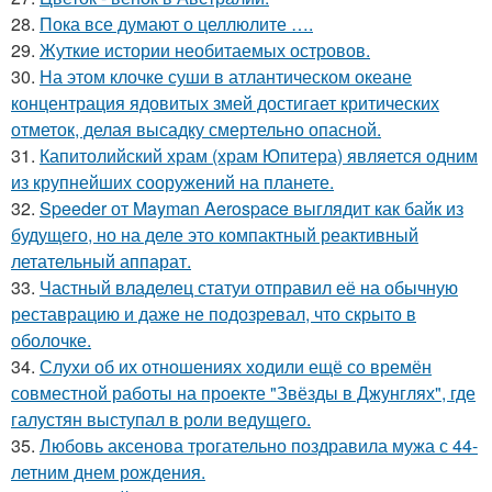
28.
Пока все думают о целлюлите ….
29.
Жуткие истории необитаемых островов.
30.
На этом клочке суши в атлантическом океане
концентрация ядовитых змей достигает критических
отметок, делая высадку смертельно опасной.
31.
Капитолийский храм (храм Юпитера) является одним
из крупнейших сооружений на планете.
32.
Speeder от Mayman Aerospace выглядит как байк из
будущего, но на деле это компактный реактивный
летательный аппарат.
33.
Частный владелец статуи отправил её на обычную
реставрацию и даже не подозревал, что скрыто в
оболочке.
34.
Слухи об их отношениях ходили ещё со времён
совместной работы на проекте "Звёзды в Джунглях", где
галустян выступал в роли ведущего.
35.
Любовь аксенова трогательно поздравила мужа с 44-
летним днем рождения.