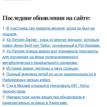
Последние обновления на сайте:
1.
В участника сво ударила молния, когда он был на
лошади.
2.
53-Летняя Джоке - одна из многих женщин, которым
помог фонд Spijt van Tattoo, основанный в Роттердаме.
3.
33-Летняя Алиша макдугалл принимала препараты
для похудения на фоне полиэндокринного
метаболического овариального синдрома.
4.
История земли: легенды о двух солнцах.
5.
Пьяный мужчина детей из-за их национальности в
Набережных челнах избил.
6.
Суд в Москве отказался признавать ИИ - Арты
творчеством.
7.
Неизвестное науке вещество обнаружили в
радиоактивных осадках в Хиросиме.