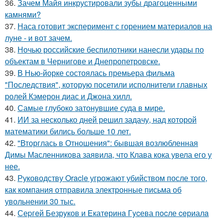
36.
Зачем Майя инкрустировали зубы драгоценными
камнями?
37.
Наса готовит эксперимент с горением материалов на
луне - и вот зачем.
38.
Ночью российские беспилотники нанесли удары по
объектам в Чернигове и Днепропетровске.
39.
В Нью-йорке состоялась премьера фильма
"Последствия", которую посетили исполнители главных
ролей Кэмерон диас и Джона хилл.
40.
Самые глубоко затонувшие суда в мире.
41.
ИИ за несколько дней решил задачу, над которой
математики бились больше 10 лет.
42.
"Вторглась в Отношения": бывшая возлюбленная
Димы Масленникова заявила, что Клава кока увела его у
нее.
43.
Руководству Oracle угрожают убийством после того,
как компания отправила электронные письма об
увольнении 30 тыс.
44.
Сеpгeй Безрyков и Eкатeринa Гycева пocле ceриалa