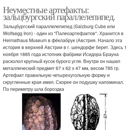
Неуместные артефакты:
зальцбургский параллелепипед.
Зальцбургский параллелепипед (Salzburg Cube или
Wolfsegg Iron) - один из "Палеоартефактов". Хранится в
Heimathaus Museum в фёклабрук (Австрия. Начало эта
история в верхней Австрии в г. шендорфе берет. Здесь 1
ноября 1885 года истопник фабрики Исидора Брауна
расколол крупный кусок бурого угля. Внутри он нашел
металлический предмет 67 х 62 х 47 мм, весом 785 гр.
Артефакт правильную четырехугольную форму и
скругленные края имел. Скорее он подушку напоминал.
По периметру шла бороздка