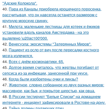
"Адские Колокола".
40.
Пара из Канады приобрела крошечного поросенка,
рассчитывая, что он навсегда останется размером с
крупную морскую свинку.
41.
Милота: маленькие лестницы для котеек и ёжиков
установили вдоль каналов Амстердама - на это
выделено \u20ac100'000.
42.
Венесуэла: экосистемы "Затерянных Миров".
43.
Пациент из осло от вич после пересадки костного
мозга излечился.
44.
Всех с днём космонавтики. 65.
45.
Долгое время считалось, что жертвы погибают от
сепсиса из-за инфекции, занесенной при укусе.
46.
Когда были изобретены очки и линзы?
47.
Животное, словно собранное из двух разных миров:
массивное, как бык, и покрытое шерстью, как овца.
48.
В России тестируют "Белые Списки" на домашнем
интернете - инцидент зафиксировали в Ростове-на-дону.
49.
Тайна долины падающих птиц.