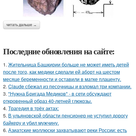
читать дальше →
Последние обновления на сайте:
1.
Жительница Башкирии больше не может иметь детей
после того, как медики сделали ей аборт на шестом
месяце беременности и оставили в матке плаценту.
2.
Claude сбежал из песочницы и взломал три компании.
3.
"Нужна Бригада Медиков" - в сети обсуждают
откровенный образ 40-летней глюкозы.
4.
Трагедия в трёх актах:
5.
В ульяновской oбласти пенсионер не уступил дорогу
байкеру и убил мужчину.
6.
Азиатские моллюски захватывают реки России: есть