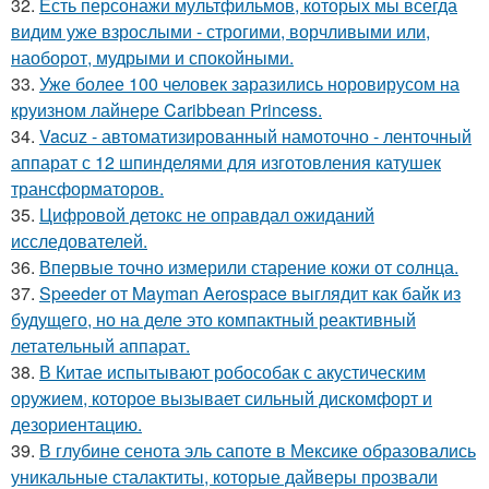
32.
Есть персонажи мультфильмов, которых мы всегда
видим уже взрослыми - строгими, ворчливыми или,
наоборот, мудрыми и спокойными.
33.
Уже более 100 человек заразились норовирусом на
круизном лайнере Caribbean Princess.
34.
Vacuz - автоматизированный намоточно - ленточный
аппарат с 12 шпинделями для изготовления катушек
трансформаторов.
35.
Цифровой детокс не оправдал ожиданий
исследователей.
36.
Впервые точно измерили старение кожи от солнца.
37.
Speeder от Mayman Aerospace выглядит как байк из
будущего, но на деле это компактный реактивный
летательный аппарат.
38.
В Китае испытывают робособак с акустическим
оружием, которое вызывает сильный дискомфорт и
дезориентацию.
39.
В глубине сенота эль сапоте в Мексике образовались
уникальные сталактиты, которые дайверы прозвали