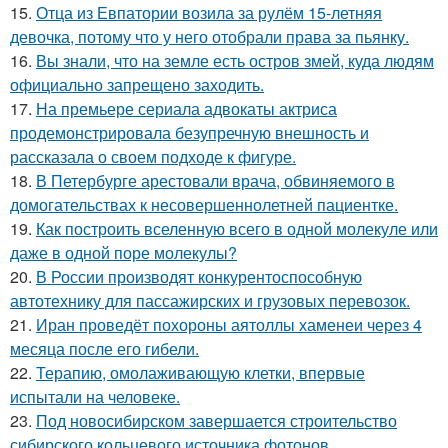
15.
Отца из Евпатории возила за рулём 15-летняя
девочка, потому что у него отобрали права за пьянку.
16.
Вы знали, что на земле есть остров змей, куда людям
официально запрещено заходить.
17.
На премьере сериала адвокаты актриса
продемонстрировала безупречную внешность и
рассказала о своем подходе к фигуре.
18.
В Петербурге арестовали врача, обвиняемого в
домогательствах к несовершеннолетней пациентке.
19.
Как построить вселенную всего в одной молекуле или
даже в одной поре молекулы?
20.
В России производят конкурентоспособную
автотехнику для пассажирских и грузовых перевозок.
21.
Иран проведёт похороны аятоллы хаменеи через 4
месяца после его гибели.
22.
Терапию, омолаживающую клетки, впервые
испытали на человеке.
23.
Под новосибирском завершается строительство
сибирского кольцевого источника фотонов.