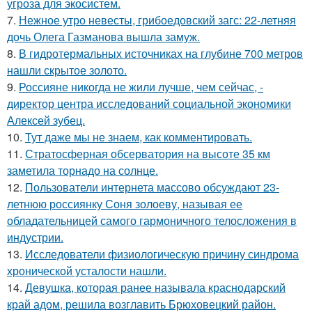
угроза для экосистем.
7.
Нежное утро невесты, грибоедовский загс: 22-летняя
дочь Олега Газманова вышла замуж.
8.
В гидротермальных источниках на глубине 700 метров
нашли скрытое золото.
9.
Россияне никогда не жили лучше, чем сейчас, -
директор центра исследований социальной экономики
Алексей зубец.
10.
Тут даже мы не знаем, как комментировать.
11.
Стратосферная обсерватория на высоте 35 км
заметила торнадо на солнце.
12.
Пользователи интернета массово обсуждают 23-
летнюю россиянку Соня золоеву, называя ее
обладательницей самого гармоничного телосложения в
индустрии.
13.
Исследователи физиологическую причину синдрома
хронической усталости нашли.
14.
Девушка, которая ранее называла краснодарский
край адом, решила возглавить Брюховецкий район.