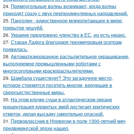
24.
Прямоугольные волны возникают, когда волны
приходят сразу с двух перпендикулярных направлений.
25.
Панголин - единственное млекопитающее в мире,
покрытое чешуёй.
26.
Украине предложено членство в ЕС, но есть нюанс.
27.
Старая Ладога благодаря трехметровым осетрам
появилась.
28.
Автоматизированное распылительное окрашивание,
выполняемое промышленными роботами с
многосопловыми краскораспылителями.
29.
Шамбала существует? Это загадочное место,
которое стремятся посетить многие, верующие в
сверхъестественные миры.
30.
На этом клочке суши в атлантическом океане
концентрация ядовитых змей достигает критических
отметок, делая высадку смертельно опасной.
31.
Первоклассник в Норвегии в поле 1300-летний меч
предвикингской эпохи нашел.