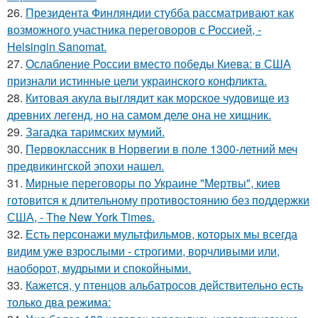
26.
Президента Финляндии стубба рассматривают как
возможного участника переговоров с Россией, -
Helsingin Sanomat.
27.
Ослабление России вместо победы Киева: в США
признали истинные цели украинского конфликта.
28.
Китовая акула выглядит как морское чудовище из
древних легенд, но на самом деле она не хищник.
29.
Загадка таримских мумий.
30.
Первоклассник в Норвегии в поле 1300-летний меч
предвикингской эпохи нашел.
31.
Мирные переговоры по Украине "Мертвы", киев
готовится к длительному противостоянию без поддержки
США, - The New York Times.
32.
Есть персонажи мультфильмов, которых мы всегда
видим уже взрослыми - строгими, ворчливыми или,
наоборот, мудрыми и спокойными.
33.
Кажется, у птенцов альбатросов действительно есть
только два режима: