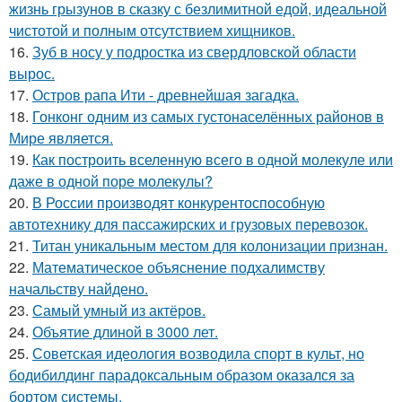
жизнь грызунов в сказку с безлимитной едой, идеальной
чистотой и полным отсутствием хищников.
16.
Зуб в носу у подростка из свердловской области
вырос.
17.
Остров рапа Ити - древнейшая загадка.
18.
Гонконг одним из самых густонаселённых районов в
Мире является.
19.
Как построить вселенную всего в одной молекуле или
даже в одной поре молекулы?
20.
В России производят конкурентоспособную
автотехнику для пассажирских и грузовых перевозок.
21.
Титан уникальным местом для колонизации признан.
22.
Математическое объяснение подхалимству
начальству найдено.
23.
Самый умный из актёров.
24.
Объятие длиной в 3000 лет.
25.
Советская идеология возводила спорт в культ, но
бодибилдинг парадоксальным образом оказался за
бортом системы.