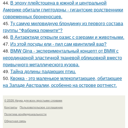
44.
В эпоху плейстоцена в южной и центральной
Америке обитали глиптодоны - гигантские родственники
современных броненосцев.
45.
Ту самую миловидную блондинку из первого состава
группы "Фабрика помните"?
46.
В Антарктиде открыли оазис с озерами и животными.
47.
Из этой посуды ели - пил сам квинтилий вар?
48.
BMW Gina - экспериментальный концепт от BMW с
неординарной эластичной тканевой облицовкой вместо
привычного металлического кузова.
49.
Тайна долины падающих птиц.
50.
Квокка - это маленькое млекопитающее, обитающее
на Западе Австралии, особенно на острове роттнест.
© 2026 Наука для всех простыми словами
Контакты
Пользовательское соглашение
Политика конфидециальности
Обратная связь