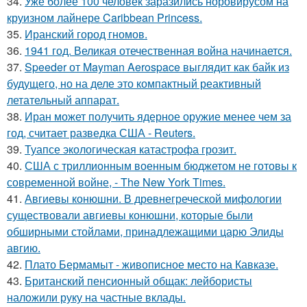
34.
Уже более 100 человек заразились норовирусом на
круизном лайнере Caribbean Princess.
35.
Иранский город гномов.
36.
1941 год. Великая отечественная война начинается.
37.
Speeder от Mayman Aerospace выглядит как байк из
будущего, но на деле это компактный реактивный
летательный аппарат.
38.
Иран может получить ядерное оружие менее чем за
год, считает разведка США - Reuters.
39.
Туапсе экологическая катастрофа грозит.
40.
США с триллионным военным бюджетом не готовы к
современной войне, - The New York Times.
41.
Авгиевы конюшни. В древнегреческой мифологии
существовали авгиевы конюшни, которые были
обширными стойлами, принадлежащими царю Элиды
авгию.
42.
Плато Бермамыт - живописное место на Кавказе.
43.
Британский пенсионный общак: лейбористы
наложили руку на частные вклады.