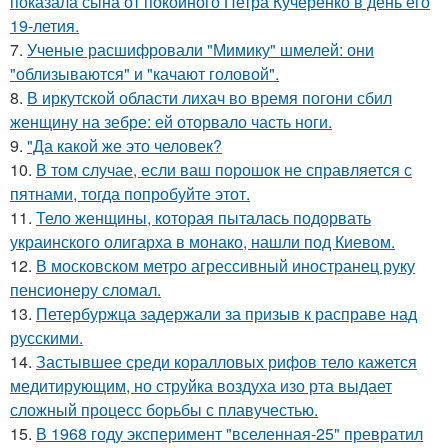
показала сына от покойного Петра Кучеренко в день его
19-летия.
7.
Ученые расшифровали "Мимику" шмелей: они
"облизываются" и "качают головой".
8.
В иркутской области лихач во время погони сбил
женщину на зебре: ей оторвало часть ноги.
9.
"Да какой же это человек?
10.
В том случае, если ваш порошок не справляется с
пятнами, тогда попробуйте этот.
11.
Тело женщины, которая пыталась подорвать
украинского олигарха в монако, нашли под Киевом.
12.
В московском метро агрессивный иностранец руку
пенсионеру сломал.
13.
Петербуржца задержали за призыв к расправе над
русскими.
14.
Застывшее среди коралловых рифов тело кажется
медитирующим, но струйка воздуха изо рта выдает
сложный процесс борьбы с плавучестью.
15.
В 1968 году эксперимент "вселенная-25" превратил