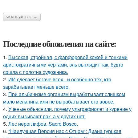
читать дальше →
Последние обновления на сайте:
1.
Высокая, стройная, с фарфоровой кожей и тонкими
аристократичными чертами, эль выглядит так, будто
сошла с полотна художника.
2.
ИИ сделает богаче всех - и особенно тех, кто
зарабатывает меньше всего.
3.
При альбинизме организм вырабатывает слишком
мало меланина или не вырабатывает его вовсе.
4.
Ученые объяснили, почему ультрафиолет и курение у
одних вызывают рак, а у других нет.
5.
Лес иероглифов. Sacro Bosco.
6.
"Наилучшая Версия нас с Отцом": Диана гурцкая