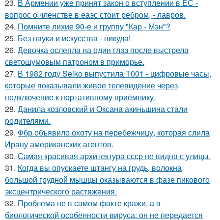
23.
В Армении уже принят закон о вступлении в ЕС -
вопрос о членстве в еаэс стоит ребром, - лавров.
24.
Помните лихие 90-е и группу "Кар - Мэн"?
25.
Без науки и искусства - никуда!
26.
Девочка ослепла на один глаз после выстрела
светошумовым патроном в приморье.
27.
В 1982 году Seiko выпустила T001 - цифровые часы,
которые показывали живое телевидение через
подключение к портативному приёмнику.
28.
Данила козловский и Оксана акиньшина стали
родителями.
29.
Фбр объявило охоту на перебежчицу, которая слила
Ирану американских агентов.
30.
Самая красивая архитектура ссср не видна с улицы.
31.
Когда вы опускаете штангу на грудь, волокна
большой грудной мышцы оказываются в фазе пикового
эксцентрического растяжения.
32.
Проблема не в самом факте кражи, а в
биологической особенности вируса: он не передается