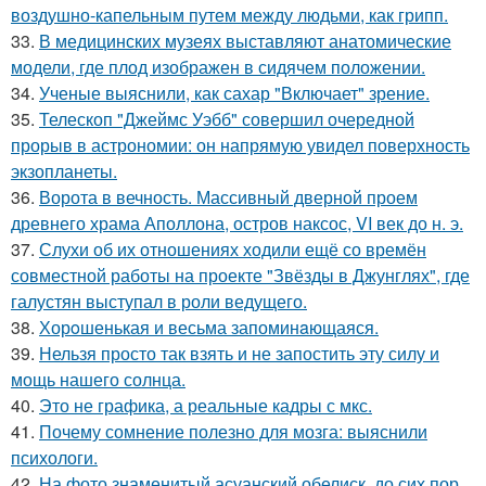
воздушно-капельным путем между людьми, как грипп.
33.
В медицинских музеях выставляют анатомические
модели, где плод изображен в сидячем положении.
34.
Ученые выяснили, как сахар "Включает" зрение.
35.
Телескоп "Джеймс Уэбб" совершил очередной
прорыв в астрономии: он напрямую увидел поверхность
экзопланеты.
36.
Ворота в вечность. Массивный дверной проем
древнего храма Аполлона, остров наксос, VI век до н. э.
37.
Слухи об их отношениях ходили ещё со времён
совместной работы на проекте "Звёзды в Джунглях", где
галустян выступал в роли ведущего.
38.
Хорoшенькая и весьма запоминaющаяся.
39.
Нельзя просто так взять и не запостить эту силу и
мощь нашего солнца.
40.
Это не графика, а реальные кадры с мкс.
41.
Почему сомнение полезно для мозга: выяснили
психологи.
42.
На фото знаменитый асуанский обелиск, до сих пор