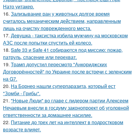
Нато уитакер.
16.
Зализывание ран у животных долгое время
считалось механическим действием, направленным
лишь на очистку поврежденного места.
17.
Девушка - таксистка избила мужчину на московском
АЗС после попытки спустить ей колесо.
18.
Safe 33 и Safe 41 собираются под миссию: пожар,
патруль, спасение или перехват.
19.
Трамп допустил пересмотр "Анкориджских
Договорённостей" по Украине после встречи с зеленским
на G7.
20.
На Борнео нашли суперпаразита, который ест
"Зомби - Грибы".
21.
"Новые Люди" во главе с лидером партии Алексеем
Нечаевым внесли в госдуму законопроект об уголовной
ответственности за домашнее насилие.
22.
Питание до трех лет на интеллект в подростковом
возрасте влияет.