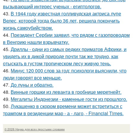
вызывающий интерес ученых - египтологов.
43.
В 1944 году известная голливудская актриса лупе
Велес, которой тогда было 36 лет, решила покончить
жизнь самоубийством.
44.
Президент Сербии заявил, что рядом с газопроводом
в Венгрию нашли взрывчатку.
45.
Дриллы - одни из самых редких приматов Африки, и
увидеть их в дикой природе почти так же трудно, как
отыскать в густом тропическом лесу живую тень.
46.
Минус 120 000 слов за год: психологи выяснили, что
люди говорят все меньше.
47.
До луны и обратно.
48.
Винные горшки из леванта в гробнице меретнейт.
49.
Мегалиты Индонезии - каменные гости из прошлого.
50.
Лукашенко в скором времени может встретиться с
трампом в резиденции мар - а - лаго, - Financial Times.
© 2026 Наука для всех простыми словами