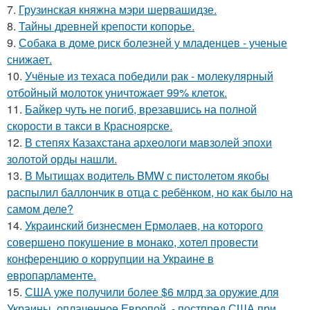
7.
Грузинская княжна мэри шервашидзе.
8.
Тайны древней крепости копорье.
9.
Собака в доме риск болезней у младенцев - ученые
снижает.
10.
Учёные из техаса победили рак - молекулярный
отбойный молоток уничтожает 99% клеток.
11.
Байкер чуть не погиб, врезавшись на полной
скорости в такси в Красноярске.
12.
В степях Казахстана археологи мавзолей эпохи
золотой орды нашли.
13.
В Мытищах водитель BMW с пистолетом якобы
распылил баллончик в отца с ребёнком, но как было на
самом деле?
14.
Украинский бизнесмен Ермолаев, на которого
совершено покушение в монако, хотел провести
конференцию о коррупции на Украине в
европарламенте.
15.
США уже получили более $6 млрд за оружие для
Украины, оплаченное Европой, - постпред США при