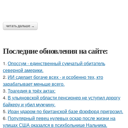
читать дальше →
Последние обновления на сайте:
1.
Опоссум - единственный сумчатый обитатель
северной америки.
2.
ИИ сделает богаче всех - и особенно тех, кто
зарабатывает меньше всего.
3.
Трагедия в трёх актах:
4.
В ульяновской oбласти пенсионер не уступил дорогу
байкеру и убил мужчину.
5.
Иран ударом по британской базе фэрфорд пригрозил.
6.
Популярный певец нулевых оскар после жизни на
улицах США оказался в психбольнице Нальчика.